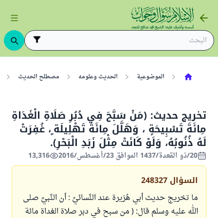
الموضوعية
الحديث وعلومه
مصطلح الحديث
تخريج حديث: (مَنْ سَبَّحَ فِي دُبُرِ صَلَاةِ الْغَدَاةِ
مِائَةَ تَسْبِيحَةٍ ، وَهَلَّلَ مِائَةَ تَهْلِيلَة ٍ، غُفِرَتْ
لَهُ ذُنُوبُهُ، وَلَوْ كَانَتْ مِثْلَ زَبَدِ الْبَحْرِ).
20/ذو القعدة/1437 الموافق 23/أغسطس/2016
13,316
السؤال
248327
ما تخريج حديث أبي هُرَيرة عند النَّسائيِّ : أن النَّبيَّ صلى
الله عليه وسلم قال: ( من سبح في دبر صلاة الغداة مائة