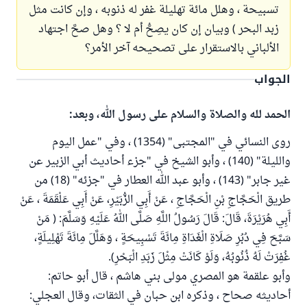
تسبيحة ، وهلل مائة تهليلة غفر له ذنوبه ، وإن كانت مثل
زبد البحر ) وبيان إن كان يصِحُّ أم لا ؟ وهل صحَّ اجتهاد
الألباني بالاستقرار على تصحيحه آخر الأمر؟
الجواب
الحمد لله والصلاة والسلام على رسول الله، وبعد:
روى النسائي في "المجتبى" (1354) ، وفي "عمل اليوم
والليلة" (140) ، وأبو الشيخ في "جزء أحاديث أبي الزبير عن
غير جابر" (143) ، وأبو عبد الله العطار في "جزئه" (18) من
طريق الْحَجَّاجِ بْنِ الْحَجَّاجِ ، عَنْ أَبِي الزُّبَيْرِ، عَنْ أَبِي عَلْقَمَةَ ، عَنْ
أَبِي هُرَيْرَةَ، قَالَ: قَالَ رَسُولُ اللَّهِ صَلَّى اللهُ عَلَيْهِ وَسَلَّمَ: ( مَنْ
سَبَّحَ فِي دُبُرِ صَلَاةِ الْغَدَاةِ مِائَةَ تَسْبِيحَةٍ ، وَهَلَّلَ مِائَةَ تَهْلِيلَةٍ،
غُفِرَتْ لَهُ ذُنُوبُهُ، وَلَوْ كَانَتْ مِثْلَ زَبَدِ الْبَحْرِ).
وأبو علقمة هو المصري مولى بني هاشم ، قال أبو حاتم:
أحاديثه صحاح ، وذكره ابن حبان في الثقات، وقال العجلي: