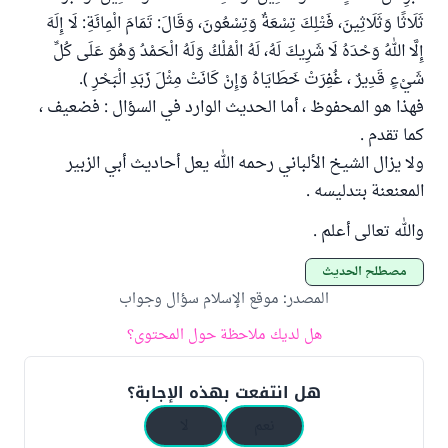
ثَلَاثًا وَثَلَاثِينَ، فَتْلِكَ تِسْعَةٌ وَتِسْعُونَ، وَقَالَ: تَمَامَ الْمِائَةِ: لَا إِلَهَ
إِلَّا اللهُ وَحْدَهُ لَا شَرِيكَ لَهُ، لَهُ الْمُلْكُ وَلَهُ الْحَمْدُ وَهُوَ عَلَى كُلِّ
شَيْءٍ قَدِيرٌ ، غُفِرَتْ خَطَايَاهُ وَإِنْ كَانَتْ مِثْلَ زَبَدِ الْبَحْرِ ).
فهذا هو المحفوظ ، أما الحديث الوارد في السؤال : فضعيف ،
كما تقدم .
ولا يزال الشيخ الألباني رحمه الله يعل أحاديث أبي الزبير
المعنعنة بتدليسه .
والله تعالى أعلم .
مصطلح الحديث
المصدر
:
موقع الإسلام سؤال وجواب
هل لديك ملاحظة حول المحتوى؟
هل انتفعت بهذه الإجابة؟
نعم
لا