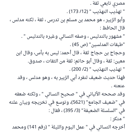
مصري تابعي ثقة .
" تهذيب التهذيب " (12/ 173) .
وأبو الزبير ، هو محمد بن مسلم بن تدرس ، ثقة ، لكنه مدلس ،
قال الحافظ :
" مشهور بالتدليس ، وصفه النسائي وغيره بالتدليس " .
"طبقات المدلسين" (ص 45) .
وحجاج بن حجاج ثقة ، قال أحمد: ليس به بأس، وقال ابن
معين: ثقة ، وقال أبو حاتم: ثقة من الثقات ، صدوق.
" تهذيب التهذيب " (2/ 200) .
فهذا حديث ضعيف لتفرد أبي الزبير به ، وهو مدلس ، وقد
عنعنه .
وقد صححه الألباني في " صحيح النسائي " ، ولكنه ضعفه
في "ضعيف الجامع" (5621)، وتوسع في تخريجه وبيان علته
في "السلسلة الضعيفة" (3/ 395) ، فقال :
" منكر :
أخرجه النسائي في " عمل اليوم والليلة " (رقم 141) ومحمد