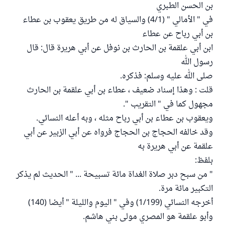
بن الحسن الطبري
في " الأمالي " (4/1) والسياق له من طريق يعقوب بن عطاء
بن أبي رباح عن عطاء
ابن أبي علقمة بن الحارث بن نوفل عن أبي هريرة قال: قال
رسول الله
صلى الله عليه وسلم: فذكره.
قلت : وهذا إسناد ضعيف ، عطاء بن أبي علقمة بن الحارث
مجهول كما في " التقريب ".
ويعقوب بن عطاء بن أبي رباح مثله ، وبه أعله النسائي.
وقد خالفه الحجاج بن الحجاج فرواه عن أبي الزبير عن أبي
علقمة عن أبي هريرة به
بلفظ:
" من سبح دبر صلاة الغداة مائة تسبيحة ... " الحديث لم يذكر
التكبير مائة مرة.
أخرجه النسائي (1/199) وفي " اليوم والليلة " أيضا (140)
وأبو علقمة هو المصري مولى بني هاشم.