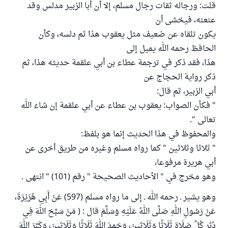
قلت: ورجاله ثقات رجال مسلم، إلا أن أبا الزبير مدلس وقد
عنعنه، فيخشى أن
يكون تلقاه عن ضعيف مثل يعقوب هذا ثم دلسه، وكأن
الحافظ رحمه الله يميل إلى
هذا، فقد ذكر في ترجمة عطاء بن أبي علقمة حديثه هذا، ثم
ذكر رواية الحجاج عن
أبي الزبير، ثم قال:
" فكأن الصواب: يعقوب بن عطاء عن أبي علقمة إن شاء الله
تعالى ".
والمحفوظ في هذا الحديث إنما هو بلفظ:
" ثلاثا وثلاثين " كما رواه مسلم وغيره من طريق أخرى عن
أبي هريرة مرفوعا،
وهو مخرج في " الأحاديث الصحيحة " رقم (101) " انتهى .
وهو يشير ـ رحمه الله ـ إلى ما رواه مسلم (597) عَنْ أَبِي هُرَيْرَةَ،
عَنْ رَسُولِ اللهِ صَلَّى اللهُ عَلَيْهِ وَسَلَّمَ قال : ( مَنْ سَبَّحَ اللهَ فِي
دُبُرِ كُلِّ صَلَاةٍ ثَلَاثًا وَثَلَاثِينَ، وَحَمِدَ اللهَ ثَلَاثًا وَثَلَاثِينَ، وَكَبَّرَ اللهَ