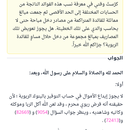
كرّستُ وقتي في معرفة نسب هذه الفوائد الناتجة من
الحسابات المختلفة إلى الحد الأقصى ثم جمعت مبالغ
مماثلة للفائدة المتراكمة من مصادر دخل مباحة حتى لا
يحاسب والدي على تلك الخطيئة. هل يجوز تعويض تلك
المصاريف بمبالغ مجموعة من دخل حلال مساوٍ للفائدة
الربوية؟ جزاكم الله خيراً.
الجواب
الحمد لله والصلاة والسلام على رسول الله، وبعد:
أولا:
لا يجوز إيداع الأموال في حساب التوفير بالبنوك الربوية ؛ لأن
حقيقته أنه قرض ربوي محرم ، وقد لعن الله آكل الربا وموكله
وكاتبه وشاهديه ، وينظر جواب السؤال (
9054
) و (
82669
)
و(
72413
) .