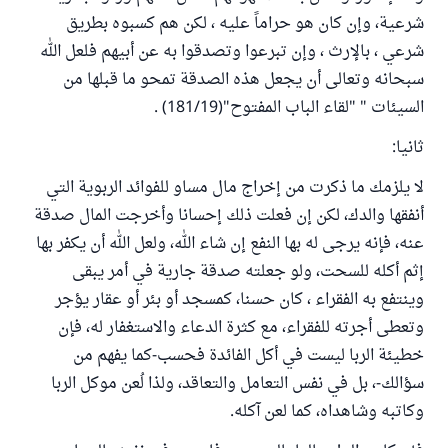
شرعية، وإن كان هو حراماً عليه ، لكن هم كسبوه بطريق
شرعي ، بالإرث ، وإن تبرعوا وتصدقوا به عن أبيهم فلعل الله
سبحانه وتعالى أن يجعل هذه الصدقة تمحو ما قبلها من
السيئات " "لقاء الباب المفتوح"(181/19) .
ثانيا:
لا يلزمك ما ذكرت من إخراج مال مساو للفوائد الربوية التي
أنفقها والدك، لكن إن فعلت ذلك إحسانا وأخرجت المال صدقة
عنه، فإنه يرجى له بها النفع إن شاء الله، ولعل الله أن يكفر بها
إثم أكله للسحت، ولو جعلته صدقة جارية في أمر يبقى
وينتفع به الفقراء ، كان حسنا، كمسجد أو بئر أو عقار يؤجر
وتعطى أجرته للفقراء، مع كثرة الدعاء والاستغفار له، فإن
خطيئة الربا ليست في أكل الفائدة فحسب-كما يفهم من
سؤالك-، بل في نفس التعامل والتعاقد، ولذا لُعن موكل الربا
وكاتبه وشاهداه، كما لعن آكله.