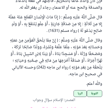
فإن كان والدك عالما بالتحريم ، فاجتهد في نفعه بالدعاء
والصدقة والحج عنه أو الاعتمار، رجاء أن يغفر الله له.
قال صَلَّى اللَّهُ عَلَيْهِ وَسَلَّمَ : ( إِذَا مَاتَ الْإِنْسَانُ انْقَطَعَ عَنْهُ عَمَلُهُ
إِلا مِنْ ثَلاثَةٍ : إِلا مِنْ صَدَقَةٍ جَارِيَةٍ ، أَوْ عِلْمٍ يُنْتَفَعُ بِهِ ، أَوْ وَلَدٍ
صَالِحٍ يَدْعُو لَهُ ) رواه مسلم (1631) .
وقال صَلَّى اللَّهُ عَلَيْهِ وَسَلَّمَ : ( إِنَّ مِمَّا يَلْحَقُ الْمُؤْمِنَ مِنْ عَمَلِهِ
وَحَسَنَاتِهِ بَعْدَ مَوْتِهِ ، عِلْمًا عَلَّمَهُ وَنَشَرَهُ، وَوَلَدًا صَالِحًا تَرَكَهُ ،
وَمُصْحَفًا وَرَّثَهُ ، أَوْ مَسْجِدًا بَنَاهُ ، أَوْ بَيْتًا لِابْنِ السَّبِيلِ بَنَاهُ ، أَوْ
نَهْرًا أَجْرَاهُ ، أَوْ صَدَقَةً أَخْرَجَهَا مِنْ مَالِهِ فِي صِحَّتِهِ وَحَيَاتِهِ ؛
يَلْحَقُهُ مِنْ بَعْدِ مَوْتِهِ ) رواه ابن ماجه (242) وحسنه الألباني
في صحيح ابن ماجه.
والله أعلم.
التوبة
الربا
المصدر
:
الإسلام سؤال وجواب