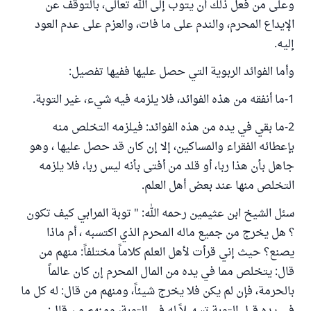
وعلى من فعل ذلك أن يتوب إلى الله تعالى، بالتوقف عن
الإيداع المحرم، والندم على ما فات، والعزم على عدم العود
إليه.
وأما الفوائد الربوية التي حصل عليها ففيها تفصيل:
1-ما أنفقه من هذه الفوائد، فلا يلزمه فيه شيء، غير التوبة.
2-ما بقي في يده من هذه الفوائد: فيلزمه التخلص منه
بإعطائه الفقراء والمساكين، إلا إن كان قد حصل عليها ، وهو
جاهل بأن هذا ربا، أو قلد من أفتى بأنه ليس ربا، فلا يلزمه
التخلص منها عند بعض أهل العلم.
سئل الشيخ ابن عثيمين رحمه الله: " توبة المرابي كيف تكون
؟ هل يخرج من جميع ماله المحرم الذي اكتسبه ، أم ماذا
يصنع؟ حيث إني قرأت لأهل العلم كلاماً مختلفاً: منهم من
قال: يتخلص مما في يده من المال المحرم إن كان عالماً
بالحرمة، فإن لم يكن فلا يخرج شيئاً، ومنهم من قال: له كل ما