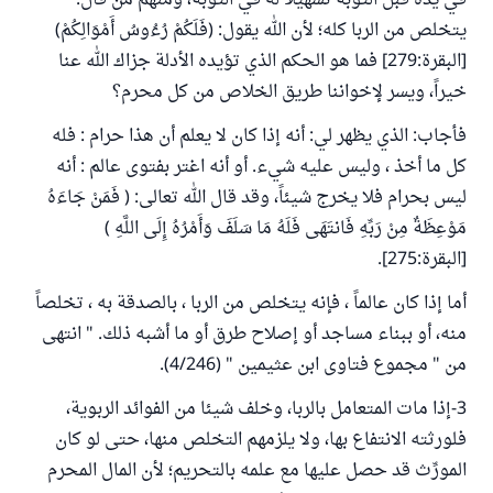
في يده قبل التوبة تسهيلاً له في التوبة، ومنهم من قال:
يتخلص من الربا كله؛ لأن الله يقول: (فَلَكُمْ رُءُوسُ أَمْوَالِكُمْ)
[البقرة:279] فما هو الحكم الذي تؤيده الأدلة جزاك الله عنا
خيراً، ويسر لإخواننا طريق الخلاص من كل محرم؟
فأجاب: الذي يظهر لي: أنه إذا كان لا يعلم أن هذا حرام : فله
كل ما أخذ ، وليس عليه شيء. أو أنه اغتر بفتوى عالم : أنه
ليس بحرام فلا يخرج شيئاً، وقد قال الله تعالى: ( فَمَنْ جَاءَهُ
مَوْعِظَةٌ مِنْ رَبِّهِ فَانتَهَى فَلَهُ مَا سَلَفَ وَأَمْرُهُ إِلَى اللَّهِ )
[البقرة:275].
أما إذا كان عالماً ، فإنه يتخلص من الربا ، بالصدقة به ، تخلصاً
منه، أو ببناء مساجد أو إصلاح طرق أو ما أشبه ذلك. " انتهى
من " مجموع فتاوى ابن عثيمين " (4/246).
3-إذا مات المتعامل بالربا، وخلف شيئا من الفوائد الربوية،
فلورثته الانتفاع بها، ولا يلزمهم التخلص منها، حتى لو كان
المورِّث قد حصل عليها مع علمه بالتحريم؛ لأن المال المحرم