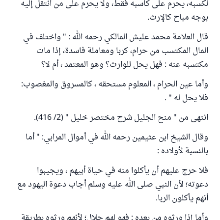
لكسبه، يحرم على كاسبه فقط، ولا يحرم على من انتقل إليه
بوجه مباح كالإرث.
قال العلامة محمد عليش المالكي رحمه الله : " واختلف في
المال المكتسب من حرام، كربا ومعاملة فاسدة، إذا مات
مكتسبه عنه : فهل يحل للوارث؟ وهو المعتمد ، أم لا؟
وأما عين الحرام ، المعلوم مستحقه ، كالمسروق والمغصوب:
فلا يحل له " .
انتهى من " منح الجليل شرح مختصر خليل " (2/ 416).
وقال الشيخ ابن عثيمين رحمه الله في أموال المرابي: " أما
بالنسبة لأولاده :
فلا حرج عليهم أن يأكلوا منه في حياة أبيهم ، ويجيبوا
دعوته؛ لأن النبي صلى الله عليه وسلم أجاب دعوة اليهود مع
أنهم يأكلون الربا.
وأما إذا ورثوه من بعده : فهو لهم حلال؛ لأنهم ورثوه بطريقة