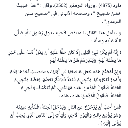
داود (4875) . ورواه الترمذي (2502)، وقال : " هَذَا حَدِيثٌ
حَسَنٌ صَحِيحٌ " ، وصححه الألباني في "صحيح سنن
الترمذي" .
وليتأمل هذا القائل ، المنتقص لأخيه ، قول رَسُول اللهِ صَلَّى
اللَّهُ عَلَيْهِ وَسَلَّمَ :
( إِنَّهُ لَمْ يَكُنْ نَبِيٌّ قَبْلِي إِلَّا كَانَ حَقًّا عَلَيْهِ أَنْ يَدُلَّ أُمَّتَهُ عَلَى خَيْرِ
مَا يَعْلَمُهُ لَهُمْ، وَيُنْذِرَهُمْ شَرَّ مَا يَعْلَمُهُ لَهُمْ .
وَإِنَّ أُمَّتَكُمْ هَذِهِ جُعِلَ عَافِيَتُهَا فِي أَوَّلِهَا، وَسَيُصِيبُ آخِرَهَا بَلَاءٌ،
وَأُمُورٌ تُنْكِرُونَهَا، وَتَجِيءُ فِتْنَةٌ فَيُرَقِّقُ بَعْضُهَا بَعْضًا، وَتَجِيءُ
الْفِتْنَةُ فَيَقُولُ الْمُؤْمِنُ: هَذِهِ مُهْلِكَتِي، ثُمَّ تَنْكَشِفُ وَتَجِيءُ
الْفِتْنَةُ، فَيَقُولُ الْمُؤْمِنُ: هَذِهِ ، هَذِهِ .
فَمَنْ أَحَبَّ أَنْ يُزَحْزَحَ عَنِ النَّارِ، وَيُدْخَلَ الْجَنَّةَ، فَلْتَأْتِهِ مَنِيَّتُهُ
وَهُوَ يُؤْمِنُ بِاللهِ وَالْيَوْمِ الْآخِرِ، وَلْيَأْتِ إِلَى النَّاسِ الَّذِي يُحِبُّ أَنْ
يُؤْتَى إِلَيْهِ ) .