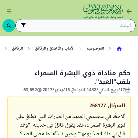
الموضوعية
الآداب والأخلاق والرقائق
الرقائق
حكم مناداة ذوي البشرة السمراء
بلقب"العبد".
17/ربيع الثاني/1438 الموافق 15/يناير/2017
63,652
السؤال
258177
ألاحظُ في مجتمعي العديدَ من العبارات التي تطلقُ على
ذوي البشرة السمراء، فقد يقول قائلٌ في حديثه: "وقد
قال لي ذاك العبدُ يومها" وحين تسألُه: ما معنى العبد؟