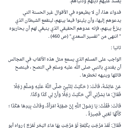
يفسد عليهم دينهم ودنياهم.
فدواء هذا، أن لا يطيعوه في الأقوال غير الحسنة التي
يدعوهم إليها، وأن يلينوا فيما بينهم، لينقمع الشيطان الذي
ينزغ بينهم، فإنه عدوهم الحقيقي الذي ينبغي لهم أن يحاربوه
" انتهى من "تفسير السعدي" (ص 460) .
ثانيا :
الواجب على المسلم الذي يسمع مثل هذه الألقاب في المجالس
أن يقتدي بالنبي صلى الله عليه وسلم في النصح ، فينصح
قائلها وينبهه لخطرها .
عَنْ عَائِشَةَ، قَالَتْ: ( حَكَيْتُ لِلنَّبِيِّ صَلَّى اللَّهُ عَلَيْهِ وَسَلَّمَ رَجُلًا
فَقَالَ: مَا يَسُرُّنِي أَنِّي حَكَيْتُ رَجُلًا وَأَنَّ لِي كَذَا وَكَذَا.
قَالَتْ: فَقُلْتُ: يَا رَسُولَ اللَّهِ إِنَّ صَفِيَّةَ امْرَأَةٌ، وَقَالَتْ بِيَدِهَا هَكَذَا ؛
كَأَنَّهَا تَعْنِي قَصِيرَةً .
فَقَالَ: لَقَدْ مَزَجْتِ بِكَلِمَةٍ لَوْ مَزَجْتِ بِهَا مَاءَ البَحْرِ لَمُزِجَ ) رواه أبو