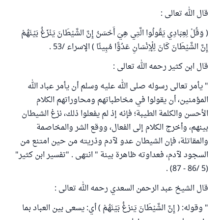
قال الله تعالى :
( وَقُلْ لِعِبَادِي يَقُولُوا الَّتِي هِيَ أَحْسَنُ إِنَّ الشَّيْطَانَ يَنْزَغُ بَيْنَهُمْ
إِنَّ الشَّيْطَانَ كَانَ لِلْإِنْسَانِ عَدُوًّا مُبِينًا ) الإسراء /53 .
قال ابن كثير رحمه الله تعالى :
" يأمر تعالى رسوله صلى الله عليه وسلم أن يأمر عباد الله
المؤمنين، أن يقولوا في مخاطباتهم ومحاوراتهم الكلام
الأحسن والكلمة الطيبة؛ فإنه إذ لم يفعلوا ذلك، نزغ الشيطان
بينهم، وأخرج الكلام إلى الفعال، ووقع الشر والمخاصمة
والمقاتلة، فإن الشيطان عدو لآدم وذريته من حين امتنع من
السجود لآدم، فعداوته ظاهرة بينة " انتهى . "تفسير ابن كثير"
(5 /86 - 87) .
قال الشيخ عبد الرحمن السعدي رحمه الله تعالى :
" وقوله: ( إِنَّ الشَّيْطَانَ يَنزغُ بَيْنَهُمْ ) أي: يسعى بين العباد بما