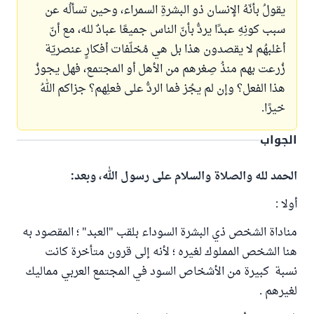
يقولُ بأنّهُ الإنسان ذو البشرةِ السمراء، وحين تسألُه عن
سبب كونِهِ عبدًا يردُّ بأنّ الناس جميعًا عبادٌ لله، مع أنّ
أغلبهُم لا يقصدون هذا بل هي مُخلّفات أفكارٍ عنصريّة
زُرعت بهم منذُ صِغرهم من الأهل أو المجتمع، فهل يجوزُ
هذا الفعل؟ وإن لم يجُز فما الردُّ على فعلِهم؟ جزاكم اللهُ
خيرًا.
الجواب
الحمد لله والصلاة والسلام على رسول الله، وبعد:
أولا :
مناداة الشخص ذي البشرة السوداء بلقب "العبد" ؛ المقصود به
هنا الشخص المملوك لغيره ؛ لأنه إلى قرون متأخرة كانت
نسبة كبيرة من الأشخاص السود في المجتمع العربي مماليك
لغيرهم .