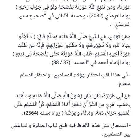
عَوْرَتَهُ، وَمَنْ تَتَبَّعَ اللَّهُ عَوْرَتَهُ يَفْضَحْهُ وَلَوْ فِي جَوْفِ رَحْلِهِ )
رواه الترمذي (2032) ، وحسنه الألباني في "صحيح سنن
الترمذي" .
وعَنْ ثَوْبَانَ، عَنِ النَّبِيِّ صَلَّى اللهُ عَلَيْهِ وَسَلَّمَ قَالَ: ( لَا تُؤْذُوا
عِبَادَ اللهِ، وَلَا تُعَيِّرُوهُمْ، وَلَا تَطْلُبُوا عَوْرَاتِهِمْ؛ فَإِنَّهُ مَنْ طَلَبَ
عَوْرَةَ أَخِيهِ الْمُسْلِمِ، طَلَبَ اللهُ عَوْرَتَهُ حَتَّى يَفْضَحَهُ فِي بَيْتِهِ )
رواه الإمام أحمد في "المسند" (37 / 88) .
- في هذا اللقب احتقار لهؤلاء المسلمين ، واحتقار المسلم
محرم .
عَنْ أَبِي هُرَيْرَةَ، قَالَ: قَالَ رَسُولُ اللهِ صَلَّى اللهُ عَلَيْهِ وَسَلَّمَ: (
بِحَسْبِ امْرِئٍ مِنَ الشَّرِّ أَنْ يَحْقِرَ أَخَاهُ الْمُسْلِمَ، كُلُّ الْمُسْلِمِ عَلَى
الْمُسْلِمِ حَرَامٌ، دَمُهُ، وَمَالُهُ، وَعِرْضُهُ ) رواه مسلم (2564) .
- استعمال مثل هذه الألفاظ فيه فتح لباب العداوة والتباغض
بين المسلمين .