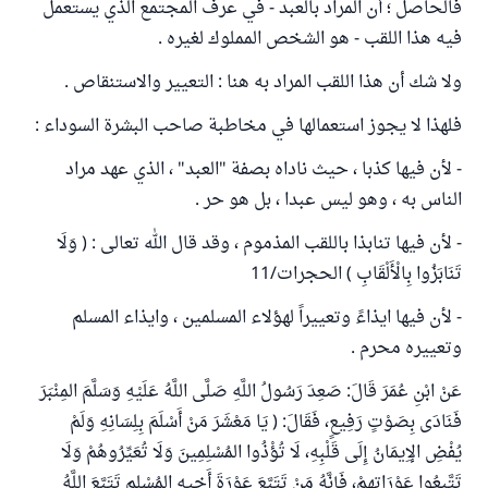
فالحاصل ؛ أن المراد بالعبد - في عرف المجتمع الذي يستعمل
فيه هذا اللقب - هو الشخص المملوك لغيره .
ولا شك أن هذا اللقب المراد به هنا : التعيير والاستنقاص .
فلهذا لا يجوز استعمالها في مخاطبة صاحب البشرة السوداء :
- لأن فيها كذبا ، حيث ناداه بصفة "العبد" ، الذي عهد مراد
الناس به ، وهو ليس عبدا ، بل هو حر .
- لأن فيها تنابذا باللقب المذموم ، وقد قال الله تعالى : ( وَلَا
تَنَابَزُوا بِالْأَلْقَابِ ) الحجرات/11
- لأن فيها ايذاءً وتعييراً لهؤلاء المسلمين ، وايذاء المسلم
وتعييره محرم .
عَنْ ابْنِ عُمَرَ قَالَ: صَعِدَ رَسُولُ اللَّهِ صَلَّى اللَّهُ عَلَيْهِ وَسَلَّمَ المِنْبَرَ
فَنَادَى بِصَوْتٍ رَفِيعٍ، فَقَالَ: ( يَا مَعْشَرَ مَنْ أَسْلَمَ بِلِسَانِهِ وَلَمْ
يُفْضِ الإِيمَانُ إِلَى قَلْبِهِ، لَا تُؤْذُوا المُسْلِمِينَ وَلَا تُعَيِّرُوهُمْ وَلَا
تَتَّبِعُوا عَوْرَاتِهِمْ، فَإِنَّهُ مَنْ تَتَبَّعَ عَوْرَةَ أَخِيهِ المُسْلِمِ تَتَبَّعَ اللَّهُ