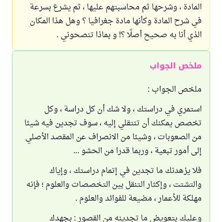
المادة ، وشرحها ثم محاسبتهم عليها ، ثم يشرع بسرعة
في شرح المادة وكأنها مادة جغرافيا ؟ وهل هذا المكان
الذي أنا به صحيح أصلًا ؟! و بماذا تنصحوني .
ملخص الجواب
ملخص الجواب :
استمري في دراستك ، ولا شك أن كل دراسة ، وكل
تخصص يمكنك أن تنتقلي إليه ، سوف تجدين فيه شيئا
من الصعوبات ، وشيئا من الانصراف عن المقصد الأصلي
إلى أمور تبعية ، وربما قدرا من الحشو ...
فلا يزهدنك ما تجدين في إتمام دراستك ، وإياك
والتشتت ، وإكثار التنقل بين التخصصات والعلوم ؛ فإنه
مهلكة للأعمار ، مضيعة للفوائد والعلوم .
وعليك بتعويض ما تجدينه من القصور : بجهدك