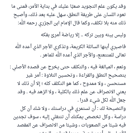
وقد يكون علم التجويد صعبًا عليك في بداية الأمر، فمتى ما
تعود اللسان على طريقة النطق، سهل عليه بعد ذلك، وأصبح
ذلك منه بلا تكلف، وكما قال الإمام ابن الجزري رحمه الله:
وليس بينه وبين تركه .. إلا رياضة أمرئ بفكه
فاصبري أيتها السائلة الكريمة، وتذكري الأجر الذي أعده الله
تعالى للمتتعتع، والأجر الذي أعده الله للماهر .
ونعم ، المبالغة فيه ، والتكلف حتى يخرج عن قصده الأصلي :
بتصحيح النطق والقراءة ، وتحسين التلاوة : أمر غير
مستحسن ، ولا ممدوح ، كما هو التكلف كله ؛ إلا أن ذلك لا
يعني الانصراف عن علم ذلك بالكلية ، ولا الزهد فيه . وقد
جعل الله لكل شيء قدرا .
والنصيحة لك : أن تستمري في دراستك ، ولا شك أن كل
دراسة ، وكل تخصص يمكنك أن تنتقلي إليه ، سوف تجدين
فيه شيئا من الصعوبات ، وشيئا من الانصراف عن المقصد