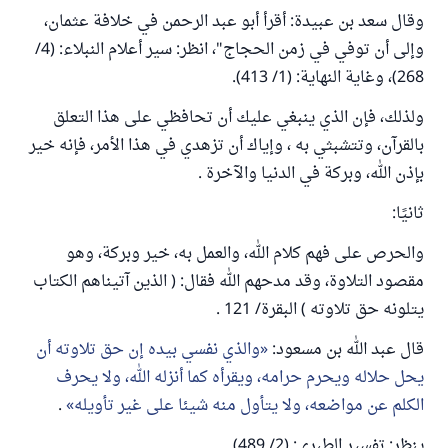
وقال سعد بن عبيدة: أقرأ أبو عبد الرحمن في خلافة عثمان،
وإلى أن توفي في زمن الحجاج"، انظر: سير أعلام النبلاء: (4/
268)، وغاية النهاية: (1/ 413).
ولذلك، فإن الذي ينبغي عليك أن تحافظي على هذا التعلق
بالقرآن، وتتشبثي به ، وإياك أن تزهدي في هذا الأمر، فإنه خير
بإذن الله، وبركة في الدنيا والآخرة .
ثانيًا:
والحرص على فهم كلام الله، والعمل به، خير وبركة، وهو
مقصود التلاوة، وقد مدحهم الله فقال: ( الذين آتيناهم الكتاب
يتلونه حق تلاوته ) البقرة/ 121 .
قال عبد الله بن مسعود:
والذي نفسي بيده إن حق تلاوته أن
يحل حلاله ويحرم حرامه، ويقرأه كما أنزله الله، ولا يحرف
الكلم عن مواضعه، ولا يتأول منه شيئا على غير تأويله
.
ينظر: تفسير الطبري: (2/ 489).