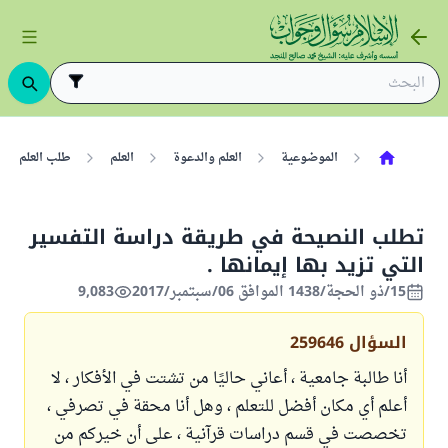
الموضوعية
العلم والدعوة
العلم
طلب العلم
تطلب النصيحة في طريقة دراسة التفسير
التي تزيد بها إيمانها .
15/ذو الحجة/1438 الموافق 06/سبتمبر/2017
9,083
السؤال
259646
أنا طالبة جامعية ، أعاني حاليًا من تشتت في الأفكار ، لا
أعلم أي مكان أفضل للتعلم ، وهل أنا محقة في تصرفي ،
تخصصت في قسم دراسات قرآنية ، على أن خيركم من