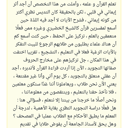
تعلم القرآن و علمه ، وأملت من هذا التخصص أن أجد أثر
إيماني في قلبي ، لكن بالحقيقة كان التديس نظري أكثر
من كونه إيماني ، فشرح الآيات لا أجد فيه اللذة حين
أسمع لمفسرين قرآن كالشيخ الخضيري وغيره ممن فعلًا
متعمقين بالعلم ، تركيز على الحفظ ، حين كنت أسمع كم
أن هناك علماء يطلبون من طلابهم الرجوع للبيت التفكر
بالآيات الرغبة فعلا في التعليم ، التشجيع ، تقريبا اختفت
في هذا المكان ، جل تركيزهم على مخارج الحروف
صفاتها التجويد ، الآن إذا أردت قراءة القرآن لأتدبره ، أجد
أن عقلي متعلق بالتجويد ، كل يوم آتي وأنا غير مقتنعة ،
يعني الآن نحن طلاب ، ويعاملونا أننا غدًا سنكون معلمين
، فلا نأخذ حقنا بالتعليم ، ويتنقصون من معلوماتنا ،
ونحن أصلًا ما خرجنا من بيتنا إلا نتعلم ، فسؤالي هنا :
هل فعلًا دراسة التجويد النظري بغاية الأهمية ، لدرجة أن
المعلم ما يطبق الأحكام مع الطلاب عمليا في المصحف ؟
وهل يحق لأستاذ الجامعة أن يفوض طلابا في تقديم