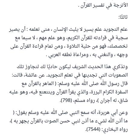
الأترجة في تفسير القرآن .
ثالثًا:
علم التجويد علم يسير لا يلبث الإنسان ، متى تعلمه : أن يصير
سجية في قراءته للقرآن الكريم، وهو علم مهم ، لا سيما مع
تخصصك، فهو من حلية التلاوة ، ومن تمام قراءة القرآن على
وجهه ، والتغني به ، ومراعاة نطقه العربي .
وتذكري هذا الحديث الشريف ليكون حاديًا لك لتجاوز تلك
الصعوبات التي تجدينها في تعلم التجويد. عن عائشة، قالت:
قال رسول الله صلى الله عليه وسلم: ( الماهر بالقرآن مع
السفرة الكرام البررة، والذي يقرأ القرآن ويتتعتع فيه، وهو عليه
شاق، له أجران )، رواه مسلم، (798).
وعن أبي هريرة، أنه سمع النبي صلى الله عليه وسلم يقول: (
ما أذن الله لشيء ما أذن لنبي حسن الصوت بالقرآن يجهر به )،
رواه البخاري: (7544).