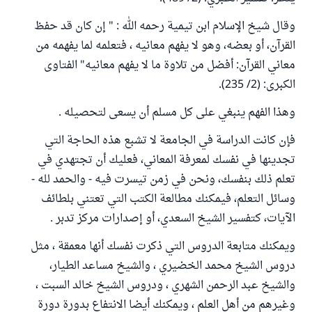
وقال شيخ الإسلام ابن تيمية رحمه الله : " إن كان قد حفظ
القرآن، أو بعضه، وهو لا يفهم معانيه ، فتعلمه لما يفهمه من
معاني القرآن: أفضل من تلاوة ما لا يفهم معانيه" الفتاوى
الكبرى: (2/ 235).
وهذا الفهم ينبغي على كل مسلم أن يسعى لتحصيله .
فإن كانت الدراسة في الجامعة لا تشبع هذه الحاجة التي
تجدينها في نفسك لمعرفة المعاني، فعليك أن تجتهدي في
تعلم ذلك بنفسك، ونحن في زمن تيسرت فيه - والحمد لله -
وسائل التعلم، فيمكنك مطالعة الكتب التي تعتني بلطائف
الآيات، كتفسير الشيخ السعدي، أو إصدارات مركز تدبر .
ويمكنك متابعة الدروس التي ذكرت نفسك أنها معمقة ، مثل
دروس الشيخ محمد الخضيري ، والشيخ مساعد الطيار،
والشيخ عبد الرحمن الشهري ، ودروس الشيخ خالد السبت ،
وغيرهم من أهل العلم ، ويمكنك أيضا الانتفاع بدورة دورة