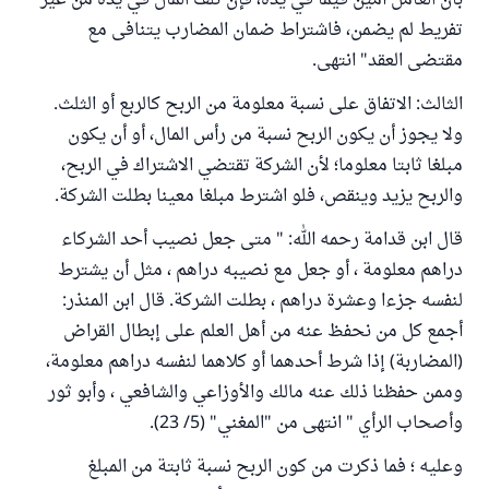
بأن العامل أمين فيما في يده، فإن تلف المال في يده من غير
تفريط لم يضمن، فاشتراط ضمان المضارب يتنافى مع
مقتضى العقد" انتهى.
الثالث: الاتفاق على نسبة معلومة من الربح كالربع أو الثلث.
ولا يجوز أن يكون الربح نسبة من رأس المال، أو أن يكون
مبلغا ثابتا معلوما؛ لأن الشركة تقتضي الاشتراك في الربح،
والربح يزيد وينقص، فلو اشترط مبلغا معينا بطلت الشركة.
قال ابن قدامة رحمه الله: " متى جعل نصيب أحد الشركاء
دراهم معلومة ، أو جعل مع نصيبه دراهم ، مثل أن يشترط
لنفسه جزءا وعشرة دراهم ، بطلت الشركة. قال ابن المنذر:
أجمع كل من نحفظ عنه من أهل العلم على إبطال القراض
(المضاربة) إذا شرط أحدهما أو كلاهما لنفسه دراهم معلومة،
وممن حفظنا ذلك عنه مالك والأوزاعي والشافعي ، وأبو ثور
وأصحاب الرأي " انتهى من "المغني" (5/ 23).
وعليه ؛ فما ذكرت من كون الربح نسبة ثابتة من المبلغ