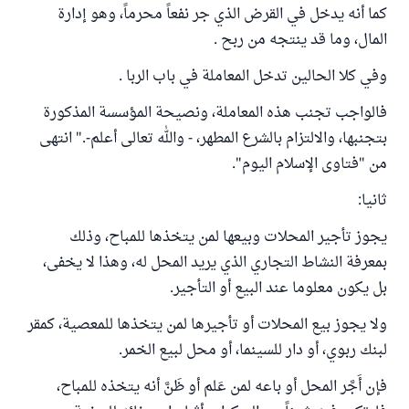
كما أنه يدخل في القرض الذي جر نفعاً محرماً، وهو إدارة
المال، وما قد ينتجه من ربح .
وفي كلا الحالين تدخل المعاملة في باب الربا .
فالواجب تجنب هذه المعاملة، ونصيحة المؤسسة المذكورة
بتجنبها، والالتزام بالشرع المطهر، - والله تعالى أعلم-." انتهى
من "فتاوى الإسلام اليوم".
ثانيا:
يجوز تأجير المحلات وبيعها لمن يتخذها للمباح، وذلك
بمعرفة النشاط التجاري الذي يريد المحل له، وهذا لا يخفى،
بل يكون معلوما عند البيع أو التأجير.
ولا يجوز بيع المحلات أو تأجيرها لمن يتخذها للمعصية، كمقر
لبنك ربوي، أو دار للسينما، أو محل لبيع الخمر.
فإن أَجَّر المحل أو باعه لمن عَلم أو ظَنَّ أنه يتخذه للمباح،