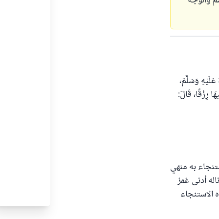
م والوجه
ُ عَلَيْهِ وَسَلَّمَ،
يهَا رِزْقًا، قَالَ:
تنجاء به منهي
اله أدنى غمز
ه الاستنجاء