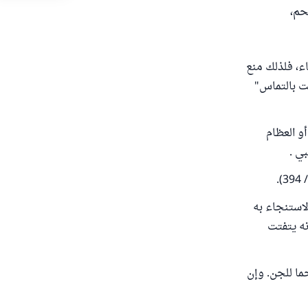
حم،
اء، فلذلك منع
تت بالتماس"
و العظام
ي .
لاستنجاء به
نه يتفتت
ما للجن. وإن