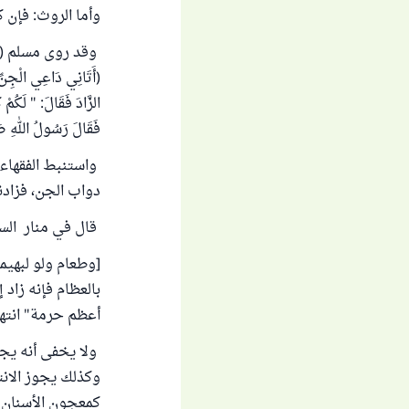
وأما الروث: فإن 
وقد روى مسلم (450) من حديث ابن مسعود أن النبي صلى الله عليه وسلم قَالَ:
(أَتَانِي دَاعِي الْجِنِّ ف
الزَّادَ فَقَالَ: " لَكُمْ 
فَقَالَ رَسُولُ اللهِ صَلّ
واستنبط الفقهاء م
دواب الجن، فزادنا 
قال في منار السبيل (1/ 17) : " [ويحرم بروث وعظم] لحدي
[وطعام ولو لبهيم
بالعظام فإنه زاد 
أعظم حرمة" انته
ولا يخفى أنه يجو
وكذلك يجوز الانت
كمعجون الأسنان و