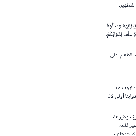
للتطهير.
ِيرَانِهِمْ وَسَأَلُوهُ
ٍ عَلَفٌ لِدَوَابِّكُمْ.
د الطعام على
بالروث ولا
وابنا أولى لأنه
ع ، وغيرها،
ير ذلك،
لاستنجاء ،