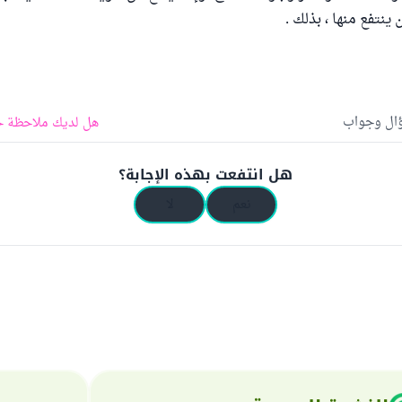
نتفع منها ، بذلك .
ؤال وجواب
هل لديك ملاحظة ح
هل انتفعت بهذه الإجابة؟
نعم
لا