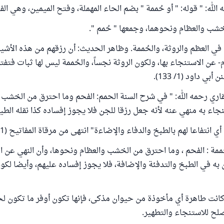
الله: " قوله: " أو حُممة " بضم الحاء المهملة، وفتح الميمين، وهي الف
شب والعظام ونحوهما، وجمعها " حُمم ".
: في العظم والروثة، والحُممة. وظاهر الحديث: أن رزقهم من هذه الأشي
م- عن الاستنجاء بها، ولكون الروثة نجساً، والحُممة ليس لها ثبات فتف
 داود (1/ 133).
لقاري رحمه الله: " في شرح السنة الحمم: الفحم وما احترق من الخشب أ
جاء به منهي عنه لأنه جعل رزقا للجن فلا يجوز إفساده كذا نقله الطيب
 انتفاعا لهم بالطبخ والدفاء والإضاءة" انتهى من مرقاة المفاتيح (1/ 394).
حممة : الفحم ، وما احترق من الخشب والعظام ونحوها، وأن النهي عن ا
 به في الطبخ والتدفئة والإضافة، فلا يجوز إفساده عليهم، وأيضا لكو
كانت طاهرة أي مأخوذة من حيوان مذكى، فإنها تكون أوفر ما تكون لح
لح للاستنجاء والتطهير.