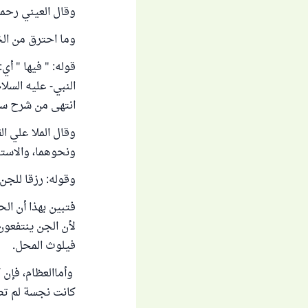
وقال العيني رحمه 
وما احترق من الخ
قوله: " فيها " أي
النبي- عليه السلا
انتهى من شرح سنن أبي
وقال الملا علي ا
ونحوهما، والاستن
وقوله: رزقا للجن أي
فتبين بهذا أن ال
لأن الجن ينتفعون
فيلوث المحل.
وأماالعظام، فإن 
كانت نجسة لم تص