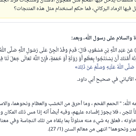
 منظفات يدخل فيها الفحم مثل معجون الأسنان ومنتجات فرك الجس
فيها الرماد البركاني، فما حكم استخدام مثل هذه المنتجات؟
ة والسلام على رسول الله، وبعد:
روى أبو داود (39) عَنْ عَبْدِ اللَّهِ بْنِ مَسْعُودٍ، قَالَ: قَدِمَ وَفْدُ الْجِنِّ عَلَى رَسُولِ اللَّهِ صَلَّى الله
نْهَ أُمَّتَكَ أَنْ يَسْتَنْجُوا بِعَظْمٍ أَوْ رَوْثَةٍ أَوْ حُمَمَةٍ، فَإِنَّ اللَّهَ تَعَالَى جَعَلَ لَنَا فِ
صَلَّى اللهُ عَلَيْهِ وَسَلَّمَ عَنْ ذَلِكَ
ألباني في صحيح أبي داود.
 الله: " الحمم الفحم ، وما أحرق من الخشب والعظام ونحوهما، والاس
ً للجن ، فلا يجوز إفساده عليهم، وفيه أيضاً أنه إذا مس ذلك المكان ون
وته ، فعلق به شيء منه متلوثاً بما يلقاه من تلك النجاسة وفي معنا
ر ونحوهما" انتهى من معالم السنن (1/ 27).