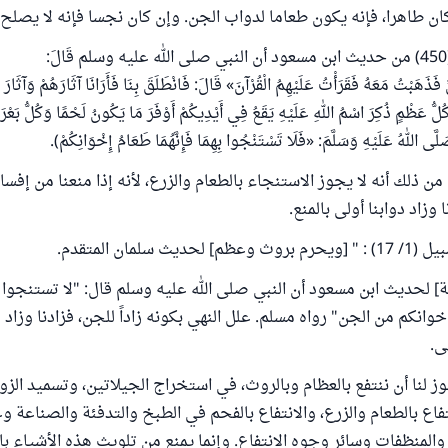
كان طاهرا، فإنه يكون طعاما لدواب الجن. وإن كان نجسا فإنه لا يصلح 
َذَهَبْتُ مَعَهُ فَقَرَأْتُ عَلَيْهِمُ الْقُرْآنَ» قَالَ: فَانْطَلَقَ بِنَا فَأَرَانَا آثَارَهُمْ وَآثَارَ ن
كُلُّ عَظْمٍ ذُكِرَ اسْمُ اللهِ عَلَيْهِ يَقَعُ فِي أَيْدِيكُمْ أَوْفَرَ مَا يَكُونُ لَحْمًا وَكُلُّ بَعْرَة
َى اللهُ عَلَيْهِ وَسَلَّمَ: «فَلَا تَسْتَنْجُوا بِهِمَا فَإِنَّهُمَا طَعَامُ إِخْوَانِكُمْ).
ن ذلك أنه لا يجوز الاستنجاء بالطعام والزرع، لأنه إذا منعنا من إفسا
وزاد دوابنا أولى بالمنع.
ث سلمان المتقدم.
ة] لحديث ابن مسعود أن النبي صلى الله عليه وسلم قال: "لا تستنجوا 
إخوانكم من الجن" رواه مسلم. علل النهي بكونه زاداً للجن، فزادنا وزاد د
ى.
ز لنا أن ننتفع بالعظام وبالروث، في استخراج الجيلاتين، وتسميد الزو
فاع بالطعام والزرع، والانتفاع بالفحم في الطبخ والتدفئة والصناعة وغ
المنظفات وسائر وجوه الانتفاع. وإنما يمنع من تلويث هذه الأشياء با