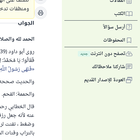
تصنف على أنها
المقالات
ومنظفات تدخل 
الكتب
الجواب
أرسل سؤالاً
الحمد لله والصلا
المحفوظات
تصفح دون انترنت
جديد
فَقَالُوا: يَا مُحَمَّدُ: اِ
شاركنا ملاحظاتك
فَنَهَى رَسُولُ اللَّهِ 
العودة للإصدار القديم
والحديث صححه ال
والحممة: الفحم.
قال الخطابي رحمه
عنه لأنه جعل رزقا
وضغط ، تفتت لرخا
بالتراب وفتات المد