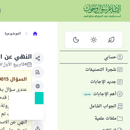
الموضوعية
النهي عن ال
حسابي
24/ربيع الأول/1438 الموافق 23/ديسمبر/2016
شجرة التصنيفات
السؤال
0015
جديد الإجابات
أهم الإجابات
جديد
عنه قال: ( قدم
بعظم، أو روثة،
الجواب الشامل
ذلك) حيث تم ت
ملفات علمية
النهي عن الاست