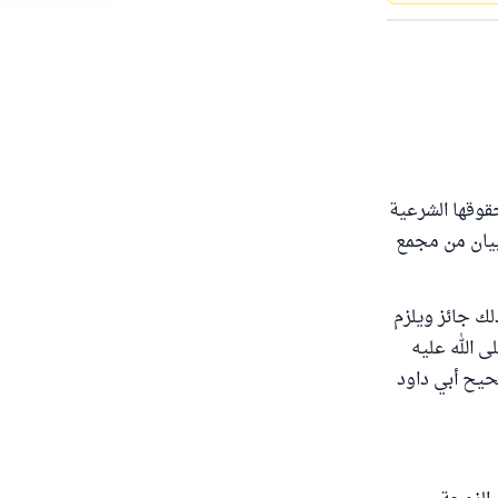
قوقها الشرعية
بيان من مجمع
ك جائز ويلزم
ْعُقُودِ) [المائدة: 1] ولما ثبت عنه صلى الله عليه
وصححه الألباني في صحيح أبي داود