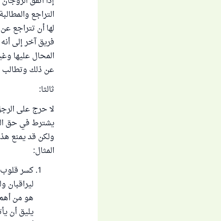
إذا اتفق الزوجان
التراجع والمطالب
لها أن تتراجع عن
فريق آخر إلى أنه
المحال عليها وغير
عن ذلك وتطالب بت
ثالثا:
لا حرج على الرجل
يشترط في حق الزو
ولكن قد يمنع هذا
المثال:
كسر قلوب وا
ليراقبان و
هو من أهم 
يليق أن يأ