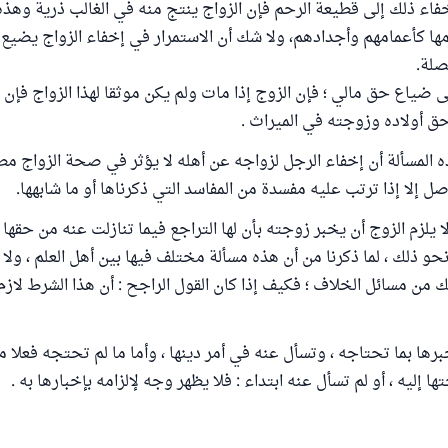
فاء ذلك إلى قطيعة الرحم فإن الزواج ينتج منه في الغالب ذرية وهذه
ها كأعمامهم وأجدادهم، ولا شك أن الاستمرار في إخفاء الزواج يضيع 
صلة.
ى ضياع حق مالي ؛ فإن الزوج إذا مات ولم يكن موثقا لهذا الزواج فإن أ
 أولاده وزوجته في الميراث .
المسألة أن إخفاء الرجل لزواجه عن أهله لا يؤثر في صحة الزواج مطل
 إلا إذا ترتب عليه مفسدة من المفاسد التي ذكرناها أو ما شابهها.
ا يلزم الزوج أن يخبر زوجته بأن لها التراجع فيما تنازلت عنه من حقها
حو ذلك ، لما ذكرنا من أن هذه مسألة مختلف فيها بين أهل العلم ، ولا 
 من مسائل الخلاف ؛ فكيف إذا كان القول الراجح : أن هذا الشرط لازم ل
برها بما تحتاجه ، وتسأل عنه في أمر دينها ، وأما ما لم تحتجه فعلا من
 إليه ، أو لم تسأل عنه ابتداء : فلا يظهر وجه لإلزامه بإخبارها به .