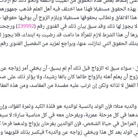
 على إسقاط بعض هذه الحقوق من المبيت والنفقة ونحو ذلك ثم أرادت
ة بهذه الحقوق مستقبلا فهذا مما اختلف فيه أهل العلم فذهب جمهورهم
 هذا الاتفاق وتطالب بحقوقها مستقبلا ويلزم الزوج أن يوفيها حقوقها
 لا يجوز لها ذلك وقد سبق بيان ذلك في الفتوى رقم (
239992
) ورجحنا
ها أن هذا الشرط لازم للمرأة ما دامت قد رضيت به ابتداء، فلا يجوز له
لك الحقوق التي تنازلت عنها، ويراجع لمزيد من التفصيل الفتوى رقم 
 - سواء سبق له الزواج قبل ذلك أم لم يسبق- أن يخفي أمر زواجه عن أه
ج أن يعلم أهله بالزواج طالما كان بالغا رشيدا، ولا يؤثر ذلك على صح
 الفعل لا لذاته ولكن إن ترتب عليه مفسدة من المفاسد، ومن هذه الم
لديه مثلا؛ فإن الولد بالنسبة لوالديه هو فلذة الكبد وثمرة الفؤاد، وإن 
لدهما في كل مرحلة عمرية، ويفرحان معه في كل مناسبة سارة؛ لا سيما 
المراحل في حياة الشخص، فإن الوالدين يفرحان بزواج ولدهما فرحا كب
تي الولد بعد كل هذا ويخفي زواجه عن والديه؟ فيكسر بذلك قلوبهما و