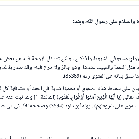
ة والسلام على رسول الله، وبعد:
زواج مستوفي الشروط والأركان ، ولكن تتنازل الزوجة فيه عن بعض ح
 مثل النفقة والمبيت عندها وهو جائز ولا حرج فيه، وقد صدر بذلك 
 سبق بيانه في الفتوى رقم (85369).
ان على سقوط هذه الحقوق أو بعضها كتابة في العقد أو مشافهة كل ذل
الوفاء به، لقول الله تعالى (يَا أَيُّهَا الَّذِينَ آمَنُوا أَوْفُوا بِال
وسلم أنه قال (المسلمون على شروطهم) . رواه أبو داود (3594) 