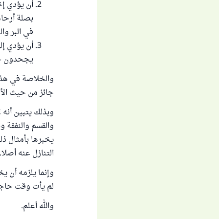
أن يؤدي إخ
بصلة أرحام
في البر وال
أن يؤدي إل
يجحدون حق
والخلاصة في هذه 
جائز من حيث الأصل
وبذلك يتبين أنه ل
والقسم والنفقة ون
يخبرها بأمثال ذلك
التنازل عنه أصلا.
وإنما يلزمه أن يخ
لم يأت وقت حاجتها
والله أعلم.