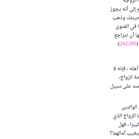
 الزوجة
 إلى أنه يجوز
 حينئذ، وذهب
 في الفتوى
ا أن تتراجع
(
242289
).
له ، فإنه لا
ة الزواج،
فاسد على سبيل
الوالدين
الزواج الذي
يرا ، فهل
يخيب آمالهما؟