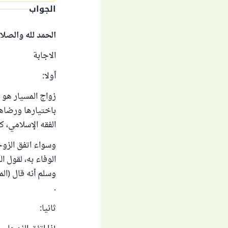
الجواب
الحمد لله والصلا
الاجابة
أولا:
زواج المسيار هو 
باختيارها ورضاها
الفقه الإسلامي، كما
وسواء اتفق الزوج
.
ثانيا: