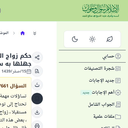
الموض
حكم زواج ال
حسابي
جهلها به 
شجرة التصنيفات
15/صفر/1439 الموافق 04/نوفمبر/2017
جديد الإجابات
السؤال
7661
أهم الإجابات
جديد
تساؤلات مهمة ع
تحتاج إلى توض
الجواب الشامل
مستقبلا ، زواج
ملفات علمية
، بعض هذه الثل