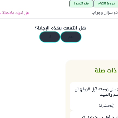
شروط النكاح
فقه الأسرة
لام سؤال وجواب
هل لديك ملاحظة ح
هل انتفعت بهذه الإجابة؟
نعم
لا
ذات صلة
على زوجته قبل الزواج أن
م والمبيت
مشاركة
ما أقل من ضرتها ، ثم