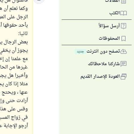
فالسؤال هل يج
المقالات
وكما نعلم أن ه
الكتب
الرجل على المرأ
بأحد حقوقها أو
أرسل سؤالاً
ثانيا:
المحفوظات
بعض الرجال يري
يجوز أن يخفي ه
تصفح دون انترنت
جديد
مع علمنا إن إخ
شاركنا ملاحظاتك
غيرها من الحا
وأخيرا هل يجو
العودة للإصدار القديم
مثلا إذا كان ي
عنها ، ويحتج با
أرادت حتى وإن 
وقس على هذا با
في زواج المسي
أرجو الإجابة ع