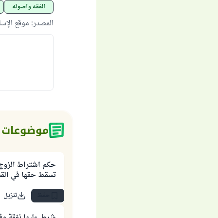
الفقه وأصوله
المصدر
:
موقع الإس
موضوعات 
حكم اشتراط الزوج 
تسقط حقها في القس
حفظ
تنزيل
شرط عليها نفقة وقس