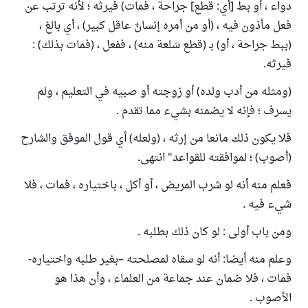
دواء ، أو بط [أي: قطع] جراحة ، فمات) فيرثه ؛ لأنه ترتب عن
فعل مأذون فيه ، (أو من أمره إنسانٌ عاقل كبير) ، أي بالغ ،
(ببط جراحة ، أو) بـ (قطع سَلعة منه) ، ففعل ، (فمات بذلك) :
فيرثه.
(ومثله من أدب ولده) أو زوجته أو صبيه في التعليم ، ولم
يسرف ؛ فإنه لا يضمنه بشيء مما تقدم .
فلا يكون ذلك مانعا من إرثه ، (ولعله) أي قول الموفق والشارح
(أصوب) ؛ لموافقته للقواعد" انتهى.
فعلم منه أنه لو شرب المريض ، أو أكل ، باختياره ، فمات ، فلا
شيء فيه .
ومن باب أولى : لو كان ذلك بطلبه .
وعلم منه أيضا: أنه لو سقاه لمصلحته –بغير طلبه واختياره-
فمات ، فلا ضمان عند جماعة من العلماء ، وأن هذا هو
الأصوب .