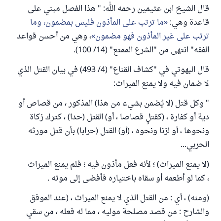
قال الشيخ ابن عثيمين رحمه الله: " هذا الفصل مبني على
قاعدة وهي:
ما ترتب على المأذون فليس بمضمون، وما
ترتب على غير المأذون فهو مضمون
، وهي من أحسن قواعد
الفقه" انتهى من "الشرع الممتع" (14/ 100).
قال البهوتي في "كشاف القناع" (4/ 493) في بيان القتل الذي
لا ضمان فيه ولا يمنع الميراث:
" وكل قتل (لا يُضمن بشيء من هذا) المذكور ، من قصاص أو
دية أو كفارة ، (كقتلٍ قصاصا ، أو) القتل (حدا) ، كترك زكاة
ونحوها ، أو لزنا ونحوه ، (أو) القتل (حرابا) بأن قتل مورثه
الحربي...
(لا يمنع الميراث) ؛ لأنه فعل مأذون فيه ؛ فلم يمنع الميراث
، كما لو أطعمه أو سقاه باختياره فأفضى إلى موته .
(ومنه) ، أي : من القتل الذي لا يمنع الميراث ، (عند الموفق
والشارح : من قصد مصلحة موليه ، مما له فعله ، من سقي