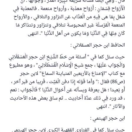
قال : وَهِي أَيْضا مَسْأَلَة شريفة كَبِيرَة الْقدر ، وجوابها : أَن
الْأَرْوَاح قِسْمَانِ : أَرْوَاح معذبة ، وأرواح منعمة . فالمعذبة فِي
شغل بِمَا هى فِيهِ من الْعَذَاب عَن التزاور والتلاقي ، والأرواح
المنعمة الْمُرْسلَة غير المحبوسة تتلاقي وتتزاور وتتذاكر مَا
كَانَ مِنْهَا فِي الدُّنْيَا وَمَا يكون من أهل الدُّنْيَا ". انتهى
الحافظ ابن حجر العسقلاني :
حيث سئل كما في " أسئلة من خطّ الشَّيْخ ابْن حجر الْعَسْقَلَانِي
وَالْجَوَاب عَلَيْهَا ، جمع شيخ الْإِسْلَام الْقُسْطَلَانِيّ" ، وهو مطبوع
مع كتاب "الإمتاع بالأربعين المتباينة السماع" لابن حجر
(ص86) فقال :" وَأما قَوْله إِذا دفن الْمَيِّت ، قَرِيبا من قبر آخر ،
أَو بَعيدا ؛ هَل يعرفهُ ويسأله عَن أَحْوَال الدُّنْيَا ؟ فَالْجَوَاب : نعم
، قد ورد فِي ذلك عدَّة أَحَادِيث .. ثم ساق بعض هذه الأحاديث
والآثار ". انتهى
ابن حجر الهيتمي :
حيث سئل كما في الفتاوى الفقهية الكبرى لابن حجر الهيتمي