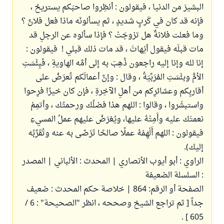
البشيرَ من الدنيا ، فيقولون : أنظِروا صاحبَكم يستريحُ ،
فإنه قد كان في كَربٍ شديدٍ ، ثم يسألونَه ماذا فعل فلانٌ ؟
وما فعلت فلانةٌ هل تزوجَتْ ؟ فإذا سألوه عن الرجلِ قد
مات قبلَه فيقول أيْهاتَ ، قد مات ذلك قبلي ! ‍ فيقولون :
إنا لله وإنا إليه راجعون ذُهِبَ به إلى أمِّه الهاويةِ ، فَبِئْسَتِ
الأمُّ وبئْسَتِ المُرَبِّيَةُ ، وقال : وإنَّ أعمالَكم تُعرَضُ على
أقاربِكم وعشائرِكم من أهلِ الآخِرةِ ، فإن كان خيرًا فرِحوا
واستبشَروا ، وقالوا : اللهم هذا فضلُك ورحمتُك ، وأتمِمْ
نعمتَك عليه وأَمِتْهُ عليها، ويُعْرَضُ عليهم عملُ المسيءِ
فيقولون : اللهم أَلْهِمْهُ عملًا صالحًا تَرْضَى به عنه وتُقَرِّبُه
إليك).
الراوي : أبو أيوب الأنصاري | المحدث : الألباني | المصدر
: السلسلة الضعيفة
الصفحة أو الرقم: 864 | خلاصة حكم المحدث : ضعيف
جداً [ ثم تراجع الشيخ وصححه ، انظر "الصحيحة" : 6 /
605 ] .