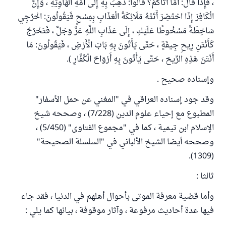
، فَإِذَا قَالَ: أَمَا أَتَاكُمْ؟ قَالُوا: ذُهِبَ بِهِ إِلَى أُمِّهِ الْهَاوِيَةِ ، وَإِنَّ
الْكَافِرَ إِذَا احْتُضِرَ أَتَتْهُ مَلَائِكَةُ الْعَذَابِ بِمِسْحٍ فَيَقُولُونَ: اخْرُجِي
سَاخِطَةً مَسْخُوطًا عَلَيْكِ ، إِلَى عَذَابِ اللَّهِ عَزَّ وَجَلَّ ، فَتَخْرُجُ
كَأَنْتَنِ رِيحِ جِيفَةٍ ، حَتَّى يَأْتُونَ بِهِ بَابَ الْأَرْضِ ، فَيَقُولُونَ: مَا
أَنْتَنَ هَذِهِ الرِّيحَ ، حَتَّى يَأْتُونَ بِهِ أَرْوَاحَ الْكُفَّارِ ).
وإسناده صحيح .
وقد جود إسناده العراقي في "المغني عن حمل الأسفار"
المطبوع مع إحياء علوم الدين (7/228) ، وصححه شيخ
الإسلام ابن تيمية ، كما في "مجموع الفتاوى" (5/450) ،
وصححه أيضا الشيخ الألباني في "السلسلة الصحيحة"
(1309).
ثالثا :
وأما قضية معرفة الموتى بأحوال أهلهم في الدنيا ، فقد جاء
فيها عدة أحاديث مرفوعة ، وآثار موقوفة ، بيانها كما يلي :