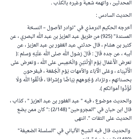
المحدثين ، واتهمه شعبة وغيره بالكذب .
الحديث السادس :
أخرجه الحكيم الترمذي في "نوادر الأصول – النسخة
المسندة" (925) من طريق عبد العزيز بن عبد الله البصري ، عن
كثير بن هشام ، قال حدثني عبد الغفور بن عبد العزيز ، عن
أبيه ، عن جده قَالَ : قَالَ رَسُول الله صلى الله عَلَيْهِ وَسلم :(
تعرض الْأَعْمَال يَوْم الْإِثْنَيْنِ وَالْخَمِيس على الله ، وَتعرض على
الْأَنْبِيَاء ، وعَلى الْآبَاء والأمهات يَوْم الْجُمُعَة ، فيفرحون
بحسناتهم ، وتزداد وُجُوههم بَيَاضًا وإشراقا ، فَاتَّقُوا الله وَلَا
تُؤْذُوا أمواتكم ).
والحديث موضوع ، فيه " عبد الغفور بن عبد العزيز " ، كذاب ،
قال ابن حبان في "المجروحين" (2/148) :" كان ممن يضع
الحديث على الثقات ". انتهى
والحديث قال فيه الشيخ الألباني في "السلسلة الضعيفة"