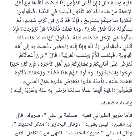
عَلَيْهِ وَسَلَّمَ قَالَ:( إِنَّ نَفْسَ الْمُؤْمِنِ إِذَا قُبِضَتْ تَلَقَّاهَا مِنْ أَهْلِ
الرَّحْمَةِ مِنْ عَبَادِ اللهِ كَمَا تَلْقَوْنَ الْبَشِيرَ فِي الدُّنْيَا ، فَيَقُولُونَ:
انْظُرُوا صَاحِبَكُمْ يَسْتَرِيحُ ، فَإِنَّهُ قَدْ كَانَ فِي كَرْبٍ شَدِيدٍ ، ثُمَّ
يَسْأَلُونَهُ مَاذَا فَعَلَ فُلَانٌ؟ ، وَمَا فَعَلَتْ فُلَانَةُ؟ هَلْ تَزَوَّجَتْ؟ فَإِذَا
سَأَلُوهُ عَنِ الرَّجُلِ قَدْ مَاتَ قَبْلَهُ ، فَيَقُولُ: أَيْهَاتَ قَدْ مَاتَ ذَاكَ
قَبْلِي ، فَيَقُولُونَ: إِنَّا لِلَّهِ وَإِنَّا إِلَيْهِ رَاجِعُونَ ، ذُهِبَتْ بِهِ إِلَى أُمِّهِ
الْهَاوِيَةِ ، فَبِئْسَتِ الْأُمُّ وَبِئْسَتِ الْمُرَبِّيَةُ ، قَالَ: " وَإِنَّ أَعْمَالَكُمْ
تُعْرَضُ عَلَى أَقَارِبِكُمْ وَعَشَائِرِكُمْ مِنْ أَهْلِ الْآخِرَةِ ، فَإِنْ كَانَ خَيْرًا
فَرِحُوا وَاسْتَبْشَرُوا ، وَقَالُوا: اللهُمَّ هَذَا فَضْلُكَ وَرَحْمَتُكَ فَأَتْمِمْ
نِعْمَتَكَ عَلَيْهِ ، وَأَمِتْهُ عَلَيْهَا وَيُعْرَضُ عَلَيْهِمْ عَمَلُ الْمُسِيءِ ،
فَيَقُولُونَ: اللهُمَّ أَلْهِمْهُ عَمَلًا صَالِحًا تَرْضَى بِهِ عَنْهُ وتُقَرِّبُهُ إِلَيْكَ ).
وإسناده ضعيف .
فأما طريق الطبراني ففيه " مسلمة بن علي " ، متروك ، قال
ابن معين :" ليس بشيء " ، وقال البخاري :" منكر الحديث " ،
وقال النسائي :" متروك الحديث " . انتهى من "الكامل" لابن