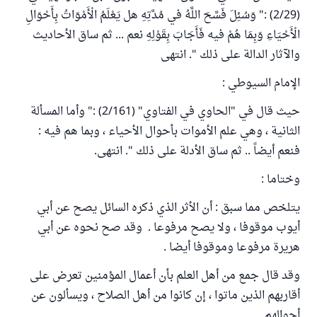
(2/29) :" وَسُئِلَ فَسَّحَ اللَّهُ في مُدَّتِهِ هل يَعْلَمُ الْأَمْوَاتُ بِأَحْوَالِ
الْأَحْيَاءِ وَبِمَا هُمْ فيه فَأَجَابَ بِقَوْلِهِ نعم ... ثم ساق الأحاديث
والآثار الدالة على ذلك ". انتهى
الإمام السيوطي :
حيث قال في "الحاوي في الفتاوي" (2/161) :" وأما المسألة
الثانية ، وهي علم الأموات بأحوال الأحياء ، وبما هم فيه :
فنعم أيضاً .. ثم ساق الأدلة على ذلك ". انتهى.
وختاما :
يتلخص مما سبق : أن الأثر الذي ذكره السائل يصح عن أبي
أيوب موقوفا ، ولا يصح مرفوعا . وقد صح نحوه عن أبي
هريرة مرفوعا وموقوفا أيضا .
وقد قال جمع من أهل العلم بأن أعمال المؤمنين تعرض على
أقاربهم الذين ماتوا ، إن كانوا من أهل الصلاح ، ويسألون عن
أحوالهم .