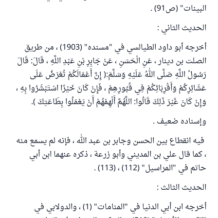
البينات" (ص91) .
الحديث الثاني :
أخرجه أبو داود الطيالسي في "مسنده" (1903) ، من طريق
الصلت بن دينار ، عَنِ الْحَسَنِ ، عَنْ جَابِرِ بْنِ عَبْدِ اللَّهِ ، قَالَ: قَالَ
رَسُولُ اللَّهِ صَلَّى اللهُ عَلَيْهِ وَسَلَّمَ:( إِنَّ أَعْمَالَكُمْ تُعْرَضُ عَلَى
عَشَائِرِكُمْ وَأَقْرِبَائِكُمْ فِي قُبُورِهِمْ ، فَإِنْ كَانَ خَيْرًا اسْتَبْشَرُوا بِهِ ،
وَإِنْ كَانَ غَيْرَ ذَلِكَ قَالُوا: اللَّهُمَّ أَلْهِمْهُمْ أَنْ يَعْمَلُوا بِطَاعَتِكَ ).
وإسناده ضعيف .
فيه انقطاع بين الحسن وجابر بن عبد الله ، فإنه لم يسمع منه
، كما قال علي بن المديني وأبو زرعة ، ذكره عنهما ابن أبي
حاتم في "المراسيل" (112) ، (113) .
الحديث الثالث :
أخرجه ابن أبي الدنيا في "المنامات" (1) ، والدولابي في