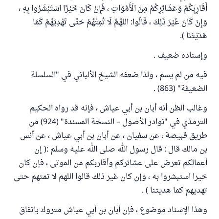
أَقَارِبِكُمْ وَعَشَائِرِكُمْ مِنَ الْأَمْوَاتِ ، فَإِنْ كَانَ خَيْرًا اسْتَبْشَرُوا بِهِ ،
وَإِنْ كَانَ غَيْرَ ذَلِكَ ، قَالُوا: اللهُمَّ لَا تُمِتْهُمْ حَتَّى تَهْدِيَهُمْ كَمَا
هَدَيْتَنَا ).
وإسناده ضعيف .
فيه من لم يسم ، ولذا ضعفه الشيخ الألباني في "السلسلة
الضعيفة" (863) .
وغالب الظن أنه أبان بن أبي عياش ، فإنه قد رواه الحكيم
الترمذي في "نوادر الأصول – النسخة المسندة" (924) من
طريق قبيصة ، عن سفيان ، عن أبان بن أبي عياش ، عن أنس
بن مالك قال : قال رسول الله صلى الله عليه وسلم :( إن
أعمالكم تعرض على عشائركم وأقاربكم من الموتى ، فإن كان
خيرا استبشروا به ، وإن كان غير ذلك قالوا اللهم لا تمتهم حتى
تهديهم كما هديتنا ) .
وهذا الإسناد موضوع ، فإن أبان بن أبي عياش متروك باتفاق