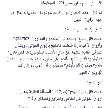
الأعمال ... ثم ساق بعض الآثار الموقوفة .
ثم قال : هذه الأخبار ، وإن كانت موقوفة ؛ فمثلها لا يقال من
جهة الرأي ". انتهى
شيخ الإسلام ابن تيمية :
حيث قال شيخ الإسلام في "مجموع الفتاوى" (24/303):"
وَأَرْوَاحُ الْأَحْيَاءِ إذَا قُبِضَتْ تَجْتَمِعُ بِأَرْوَاحِ الْمَوْتَى ، وَيَسْأَلُ
الْمَوْتَى الْقَادِمَ عَلَيْهِمْ عَنْ حَالِ الْأَحْيَاءِ فَيَقُولُونَ: مَا فَعَلَ فُلَانٌ؟
فَيَقُولُونَ: فُلَانٌ تَزَوَّجَ ، فُلَانٌ عَلَى حَالٍ حَسَنَةٍ. وَيَقُولُونَ: مَا فَعَلَ
فُلَانٌ؟ فَيَقُولُ: أَلَمْ يَأْتِكُمْ؟ فَيَقُولُونَ: لَا ؛ ذُهِبَ بِهِ إلَى أُمِّهِ
الْهَاوِيَةِ ". انتهى
ابن القيم :
حيث قال في "الروح" (ص17) :" الْمَسْأَلَة الثَّانِيَة وهى أَن
ارواح الْمَوْتَى هَل تتلاقي وتتزاور وتتذاكر أم لَا ؟