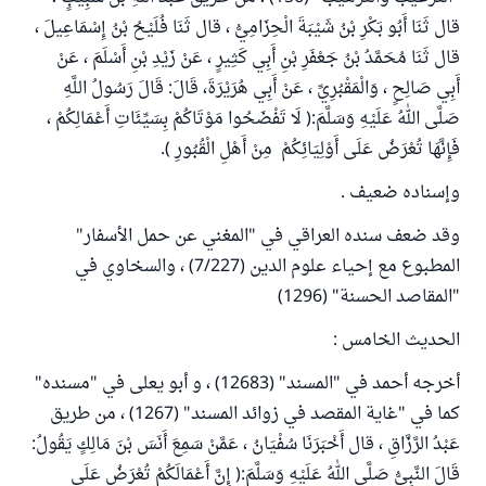
قال ثَنَا أَبُو بَكْرِ بْنُ شَيْبَةَ الْحِزَامِيُّ ، قال ثَنَا فُلَيْحُ بْنُ إِسْمَاعِيلَ ،
قال ثَنَا مُحَمَّدُ بْنُ جَعْفَرِ بْنِ أَبِي كَثِيرٍ ، عَنْ زَيْدِ بْنِ أَسْلَمَ ، عَنْ
أَبِي صَالِحٍ ، وَالْمَقْبُرِيِّ ، عَنْ أَبِي هُرَيْرَةَ، قَالَ: قَالَ رَسُولُ اللَّهِ
صَلَّى اللهُ عَلَيْهِ وَسَلَّمَ:( لَا تَفْضَحُوا مَوْتَاكُمْ بِسَيِّئَاتِ أَعْمَالِكُمْ ،
فَإِنَّهَا تُعْرَضُ عَلَى أَوْلِيَائِكُمْ مِنْ أَهْلِ الْقُبُورِ ).
وإسناده ضعيف .
وقد ضعف سنده العراقي في "المغني عن حمل الأسفار"
المطبوع مع إحياء علوم الدين (7/227) ، والسخاوي في
"المقاصد الحسنة" (1296)
الحديث الخامس :
أخرجه أحمد في "المسند" (12683) ، و أبو يعلى في "مسنده"
كما في "غاية المقصد في زوائد المسند" (1267) ، من طريق
عَبْدُ الرَّزَّاقِ ، قال أَخْبَرَنَا سُفْيَانُ ، عَمَّنْ سَمِعَ أَنَسَ بْنَ مَالِكٍ يَقُولُ:
قَالَ النَّبِيُّ صَلَّى اللهُ عَلَيْهِ وَسَلَّمَ:( إِنَّ أَعْمَالَكُمْ تُعْرَضُ عَلَى