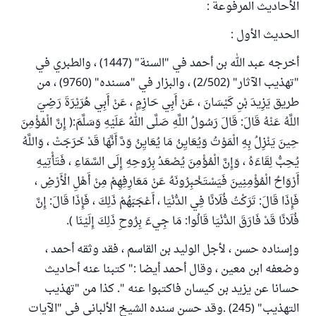
الأحاديث المرفوعة :
الحديث الأول :
أخرجه عبد الله بن أحمد في "السنة" (1447) ، والطبري في
"تهذيب الآثار" (2/502) ، والبزار في "مسنده" (9760) ، من
طريق يَزِيدَ بْنِ كَيْسَانَ ، عَنْ أَبِي حَازِمٍ ، عَنْ أَبِي هُرَيْرَةَ رَضِيَ
اللَّهُ عَنْهُ قَالَ: قَالَ رَسُولُ اللَّهِ صَلَّى اللهُ عَلَيْهِ وَسَلَّمَ:( إِنَّ الْمُؤْمِنَ
حِينَ يَنْزِلُ بِهِ الْمَوْتُ وَيُعَايِنُ مَا يُعَايِنُ وَدَّ أَنَّهَا قَدْ خَرَجَتْ ، وَاللَّهُ
يُحِبُّ لِقَاءَهُ ، وَإِنَّ الْمُؤْمِنَ يُصْعَدُ بِرُوحِهِ إِلَى السَّمَاءِ ، فَتَأْتِيهِ
أَرْوَاحُ الْمُؤْمِنِينَ فَيَسْتَخْبِرُونَهُ عَنْ مَعَارِفِهِمْ مِنْ أَهْلِ الْأَرْضِ ،
فَإِذَا قَالَ: تَرَكْتُ فُلَانًا فِي الدُّنْيَا ، أَعْجَبَهُمْ ذَلِكَ ، فَإِذَا قَالَ: إِنَّ
فُلَانًا قَدْ فَارَقَ الدُّنْيَا قَالُوا: مَا جِيءَ بِرُوحِ ذَلِكَ إِلَيْنَا ).
وإسناده حسن ، لأجل الوليد بن القاسم ، فقد وثقه أحمد ،
وضعفه ابن معين ، وقال أحمد أيضا :" كتبنا عنه أحاديث
حسانا عن يزيد بن كيسان فاكتبوا عنه ". كذا من "تهذيب
التهذيب" (245) .وقد حسن سنده الشيخ الألباني في "الآيات