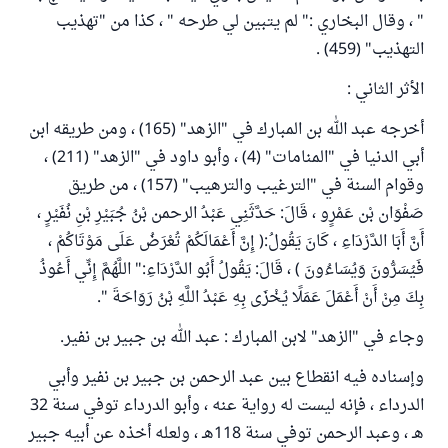
" ، وقال البخاري :" لم يتبين لي طرحه " ، كذا من "تهذيب
التهذيب" (459) .
الأثر الثاني :
أخرجه عبد الله بن المبارك في "الزهد" (165) ، ومن طريقه ابن
أبي الدنيا في "المنامات" (4) ، وأبو داود في "الزهد" (211) ،
وقوام السنة في "الترغيب والترهيب" (157) ، من طريق
صَفْوَان بْن عَمْرٍو ، قَالَ: حَدَّثَنِي عَبْدُ الرحمن بْنُ جُبَيْرِ بْنِ نُفَيْرٍ ،
أَنَّ أَبَا الدَّرْدَاءِ ، كَانَ يَقُولُ:( إِنَّ أَعْمَالَكُمْ تُعْرَضُ عَلَى مَوْتَاكُمْ ،
فَيُسَرُّونَ وَيُسَاءُونَ ) ، قَالَ: يَقُولُ أَبُو الدَّرْدَاءِ:" اللَّهُمَّ إِنِّي أَعُوذُ
بِكَ مِنْ أَنْ أَعْمَلَ عَمَلًا يُخْزَى بِهِ عَبْدُ اللَّهِ بْنُ رَوَاحَةَ ".
وجاء في "الزهد" لابن المبارك : عبد الله بن جبير بن نفير.
وإسناده فيه انقطاع بين عبد الرحمن بن جبير بن نفير وأبي
الدرداء ، فإنه ليست له رواية عنه ، وأبو الدرداء توفي سنة 32
هـ ، وعبد الرحمن توفي سنة 118هـ ، ولعله أخذه عن أبيه جبير