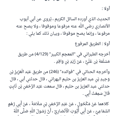
أولا :
الحديث الذي أورده السائل الكريم ، يُروى عن أبي أيوب
الأنصاري رضي الله عنه مرفوعا وموقوفا ، ولا يصح عنه
مرفوعا ، وإنما يصح موقوفا ، وبيان ذلك كما يلي :
أولا : الطريق المرفوع
أخرجه الطبراني في "المعجم الكبير" (4/129) من طريق
مَسْلَمَة بْن عُلَيٍّ ، عَنْ زَيْدِ بْنِ وَاقِدٍ .
وأخرجه الحنائي في "فوائده" (246) من طريق عَبْد الْعَزِيزِ بْن
وَحِيدِ بْنِ عبد العزيز بن حليم البهراني ، قال حدثني أبي ، قال
حدثني عبد العزيز بن حليم ، قال سمعت عَبْد الرَّحْمَنِ بْن ثَابِتٍ
قَالَ سَمِعْتُ أَبِي .
كلاهما عَنْ مَكْحُولٍ ، عَنْ عَبْدِ الرَّحْمَنِ بْنِ سَلَامَةَ ، عَنْ أَبِي رُهْمٍ
السَّمَاعِيَّ ، عَنْ أَبِي أَيُّوبَ الْأَنْصَارِيِّ ، أَنَّ رَسُولَ اللهِ صَلَّى اللهُ