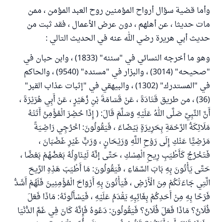
وأما قضية سؤال أرواح المؤمنين روح العبد المؤمن ، ممن
مات حديثا ، عن أهلهم ، دون عرض الأعمال ، فقد ثبت من
حديث أبي هريرة رضي الله عنه في الحديث التالي :
وهو ما أخرجه النسائي في "سننه" (1833) ، وابن حبان في
"صحيحه" (3014) ، والبزار في "مسنده" (9540) ، والحاكم
في "المستدرك" (1302) ، والبيهقي في "إثبات عذاب القبر"
(36) ، من طريق قَتَادَةَ ، عَنْ قَسَامَةَ بْنِ زُهَيْرٍ ، عَنْ أَبِي هُرَيْرَةَ ،
أَنَّ النَّبِيَّ صَلَّى اللهُ عَلَيْهِ وَسَلَّمَ قَالَ: ( إِذَا حُضِرَ الْمُؤْمِنُ أَتَتْهُ
مَلَائِكَةُ الرَّحْمَةِ بِحَرِيرَةٍ بَيْضَاءَ ، فَيَقُولُونَ: اخْرُجِي رَاضِيَةً
مَرْضِيًّا عَنْكِ إِلَى رَوْحِ اللَّهِ وَرَيْحَانٍ ، وَرَبٍّ غَيْرِ غَضْبَانَ ،
فَتَخْرُجُ كَأَطْيَبِ رِيحِ الْمِسْكِ ، حَتَّى إنَّهُ لَيُنَاوِلُهُ بَعْضُهُمْ بَعْضًا ،
حَتَّى يَأْتُونَ بِهِ بَابَ السَّمَاءِ ، فَيَقُولُونَ: مَا أَطْيَبَ هَذِهِ الرِّيحَ
الَّتِي جَاءَتْكُمْ مِنَ الْأَرْضِ ، فَيَأْتُونَ بِهِ أَرْوَاحَ الْمُؤْمِنِينَ فَلَهُمْ أَشَدُّ
فَرَحًا بِهِ مِنْ أَحَدِكُمْ بِغَائِبِهِ يَقْدَمُ عَلَيْهِ ، فَيَسْأَلُونَهُ: مَاذَا فَعَلَ
فُلَانٌ؟ مَاذَا فَعَلَ فُلَانٌ؟ فَيَقُولُونَ: دَعُوهُ فَإِنَّهُ كَانَ فِي غَمِّ الدُّنْيَا