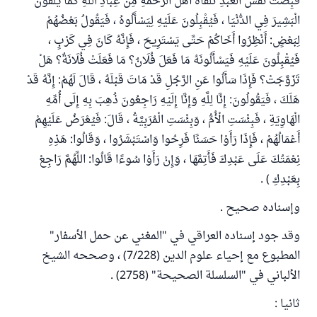
قُبِضَتْ نَفْسُ الْعَبْدِ تَلَقَّاهُ أَهْلُ الرَّحْمَةِ مِنْ عِبَادِ اللَّهِ كَمَا يَلْقَوْنَ
الْبَشِيرَ فِي الدُّنْيَا ، فَيُقْبِلُونَ عَلَيْهِ لِيَسْأَلُوهُ ، فَيَقُولُ بَعْضُهُمْ
لِبَعْضٍ: أَنْظِرُوا أَخَاكُمْ حَتَّى يَسْتَرِيحَ ، فَإِنَّهُ كَانَ فِي كَرْبٍ ،
فَيُقْبِلُونَ عَلَيْهِ فَيَسْأَلُونَهُ مَا فَعَلَ فُلَانٌ؟ مَا فَعَلَتْ فُلَانَةٌ؟ هَلْ
تَزَوَّجَتْ؟ فَإِذَا سَأَلُوا عَنِ الرَّجُلِ قَدْ مَاتَ قَبْلَهُ ، قَالَ لَهُمْ: إِنَّهُ قَدْ
هَلَكَ ، فَيَقُولُونَ: إِنَّا لِلَّهِ وَإِنَّا إِلَيْهِ رَاجِعُونَ ذُهِبَ بِهِ إِلَى أُمِّهِ
الْهَاوِيَةِ ، فَبِئْسَتِ الْأُمُّ ، وَبِئْسَتِ الْمُرَبِيَّةُ ، قَالَ: فَيُعْرَضُ عَلَيْهِمْ
أَعْمَالُهُمْ ، فَإِذَا رَأَوْا حَسَنًا فَرِحُوا وَاسْتَبْشَرُوا ، وَقَالُوا: هَذِهِ
نِعْمَتُكَ عَلَى عَبْدِكَ فَأَتِمَّهَا ، وَإِنْ رَأَوْا سُوءًا قَالُوا: اللَّهُمَّ رَاجِعْ
بِعَبْدِكِ ) .
وإسناده صحيح .
وقد جود إسناده العراقي في "المغني عن حمل الأسفار"
المطبوع مع إحياء علوم الدين (7/228) ، وصححه الشيخ
الألباني في "السلسلة الصحيحة" (2758) .
ثانيا :