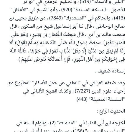
"الكنى والأسماء" (519) ، والحكيم الترمذي في "نوادر
الأصول – النسخة المسندة" (920) ، وأبو الشيخ في "الأمثال"
(413) ، والحاكم في "المستدرك" (7849) ، من طريق يحيى بن
صالح الوحاظي ، قال ثنا أبو إسماعيل شيخ من السكون ، قال
سمعت مالك بن أدي ، قال سَمِعْتُ النُّعْمَانَ بْنَ بَشِيرٍ ، وَهُوَ عَلَى
الْمِنْبَرِ يَقُولُ: سَمِعْتُ رَسُولَ اللَّهِ صَلَّى اللهُ عَلَيْهِ وَسَلَّمَ يَقُولُ:( أَلَا
إِنَّهُ لَمْ يَبْقَ مِنَ الدُّنْيَا إِلَّا مِثْلُ الذُّبَابِ تَمُورُ فِي جَوِّهَا ، فَاللَّهَ اللَّهَ
فِي إِخْوَانِكُمْ مِنْ أَهْلِ الْقُبُورِ ، فَإِنَّ أَعْمَالَكُمْ تُعْرَضُ عَلَيْهِمْ ).
إسناده ضعيف .
وقد ضعفه العراقي في "المغني عن حمل الأسفار" المطبوع مع
إحياء علوم الدين (7/227) ، وكذلك الشيخ الألباني في
"السلسلة الضعيفة" (443).
الحديث الرابع :
أخرجه ابن أبي الدنيا في "المنامات" (2) ، وقوام السنة في
"الترغيب والترهيب" (156) ، من طريق عَبْد اللَّهِ بْن شَبِيبٍ ،