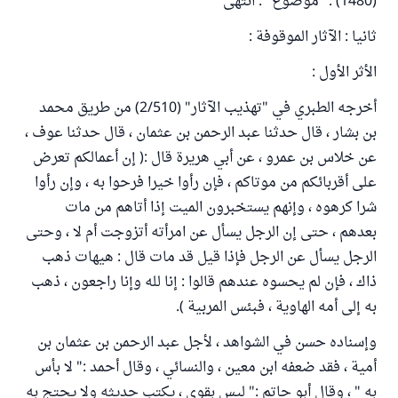
(1480) :" موضوع ". انتهى
ثانيا : الآثار الموقوفة :
الأثر الأول :
أخرجه الطبري في "تهذيب الآثار" (2/510) من طريق محمد
بن بشار ، قال حدثنا عبد الرحمن بن عثمان ، قال حدثنا عوف ،
عن خلاس بن عمرو ، عن أبي هريرة قال :( إن أعمالكم تعرض
على أقربائكم من موتاكم ، فإن رأوا خيرا فرحوا به ، وإن رأوا
شرا كرهوه ، وإنهم يستخبرون الميت إذا أتاهم من مات
بعدهم ، حتى إن الرجل يسأل عن امرأته أتزوجت أم لا ، وحتى
الرجل يسأل عن الرجل فإذا قيل قد مات قال : هيهات ذهب
ذاك ، فإن لم يحسوه عندهم قالوا : إنا لله وإنا راجعون ، ذهب
به إلى أمه الهاوية ، فبئس المربية ).
وإسناده حسن في الشواهد ، لأجل عبد الرحمن بن عثمان بن
أمية ، فقد ضعفه ابن معين ، والنسائي ، وقال أحمد :" لا بأس
به " ، وقال أبو حاتم :" ليس بقوي ، يكتب حديثه ولا يحتج به