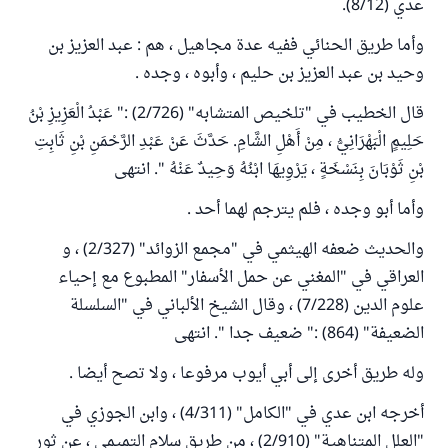
عدي (8/12).
وأما طريق الحنائي ففيه عدة مجاهيل ، هم : عبد العزيز بن
وحيد بن عبد العزيز بن حليم ، وأبوه ، وجده .
قال الخطيب في "تلخيص المتشابه" (2/726) :" عَبْدُ الْعَزِيزِ بْنُ
حَلِيمٍ الْبَهْرَانِيُّ ، مِنْ أَهْلِ الشَّامِ. حَدَّثَ عَنْ عَبْدِ الرَّحْمَنِ بْنِ ثَابِتِ
بْنِ ثَوْبَانَ بِنَسْخَةٍ ، يَرْوِيهَا ابْنُهُ وَحِيدٌ عَنْهُ ". انتهى
وأما أبو وجده ، فلم يترجم لهما أحد .
والحديث ضعفه الهيثمي في "مجمع الزوائد" (2/327) ، و
العراقي في "المغني عن حمل الأسفار" المطبوع مع إحياء
علوم الدين (7/228) ، وقال الشيخ الألباني في "السلسلة
الضعيفة" (864) :" ضعيف جدا ". انتهى
وله طريق أخرى إلى أبي أيوب مرفوعا ، ولا تصح أيضا .
أخرجه ابن عدي في "الكامل" (4/311) ، وابن الجوزي في
"العلل المتناهية" (2/910) ، من طريق سلام التميمي ، عن ثور