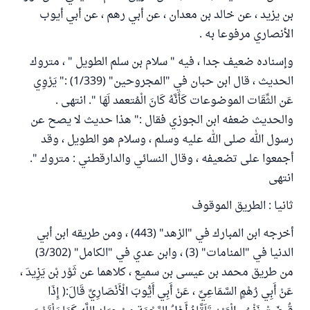
بن يزيد ، عن خالد بن معدان ، عن أبي رهم ، عن أبي أيوب
الأنصاري مرفوعا به .
وإسناده ضعيف جدا ، فيه " سلام بن سلم الطويل " ، متروك
الحديث ، قال ابن حبان في "المجروحين" (1/339) :" يَرْوِي
عَن الثِّقَات الموضوعات كَأَنَّهُ كَانَ الْمُتعمد لَهَا ". انتهى .
والحديث ضعفه ابن الجوزي فقال :" هذا حديث لا يصح عن
رسول الله صلى الله عليه وسلم ، وسلام هو الطويل ، وقد
أجمعوا على تضعيفه ، وقال النسائي والدارقطني : متروك ".
انتهى
ثانيا : الطريق الموقوف
أخرجه ابن المبارك في "الزهد" (443) ، ومن طريقه ابن أبي
الدنيا في "المنامات" (3) ، وابن عدي في "الكامل" (3/302)
من طريق محمد بن عيسى بن سميع ، كلاهما عن ثَوْر بْن يَزِيدَ ،
عَنْ أَبِي رُهْمٍ السَّمَاعِيِّ ، عَنْ أَبِي أَيُّوبَ الْأَنْصَارِيِّ قَالَ:( إِذَا