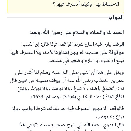
الاحتفاظ بها ، وكيف أتصرف فيها ؟
الجواب
الحمد لله والصلاة والسلام على رسول الله، وبعد:
الوقف يلزم فيه اتباع شرط الواقف، فإذا قال: إن الكتب
موقوفة على مسجد، لم يجز إهداؤها لأحد، ولا التصرف فيها
ببيع أو غيره، بل يلزم وضعها في مسجد.
ويدل على هذا أن النبي صلى الله عليه وسلم لما أشار على
عمر بن الخطاب رضي الله عنه أن يوقف نصيبه من خيبر قال
له : ( تَصَدَّقْ بِأَصْلِهِ ، لَا يُبَاعُ ، وَلَا يُوهَبُ ، وَلَا يُورَثُ ، وَلَكِنْ
يُنْفَقُ ثَمَرُهُ ) رواه البخاري (3764) ، ومسلم (1633).
فالوقف : لا يجوز التصرف فيه بما يخالف شرط الواهب ، ولا
يباع ولا يوهب.
قال النووي رحمه الله في شرح صحيح مسلم :"وَفِي هَذَا