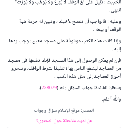
الْحَدِيث : دَلِيل عَلَى أَنَّ الْوَقْف لَا يُبَاع وَلَا يُوهَب وَلَا يُورَث"
انتهى .
وعليه : فالواجب أن تنصح لأخيك ، وتبين له حرمة هبة
الوقف أو بيعه .
وإذا كانت هذه الكتب موقوفة على مسجد معين : وجب ردها
إليه .
فإن لم يمكن الوصول إلى هذا المسجد فإنك تضعها في مسجد
من المساجد لينتفع الناس بها ؛ تنفيذا لشرط الواقف. وتتحرى
أحوج المساجد إلى مثل هذه الكتب .
وينظر: للفائدة: جواب السؤال رقم (
228079
).
والله أعلم.
المصدر
:
موقع الإسلام سؤال وجواب
هل لديك ملاحظة حول المحتوى؟