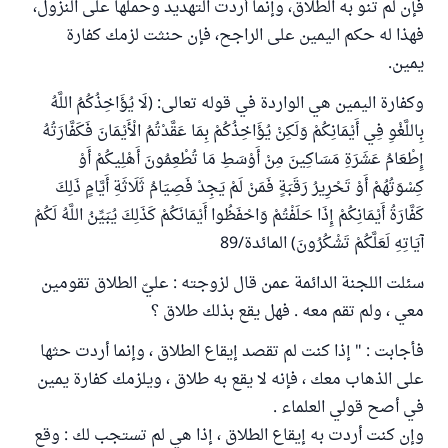
فإن لم تنو به الطلاق، وإنما أردت التهديد وحملها على النزول،
فهذا له حكم اليمين على الراجح، فإن حنثت لزمك كفارة
يمين.
وكفارة اليمين هي الواردة في قوله تعالى: (لَا يُؤَاخِذُكُمُ اللَّهُ
بِاللَّغْوِ فِي أَيْمَانِكُمْ وَلَكِنْ يُؤَاخِذُكُمْ بِمَا عَقَّدْتُمُ الْأَيْمَانَ فَكَفَّارَتُهُ
إِطْعَامُ عَشَرَةِ مَسَاكِينَ مِنْ أَوْسَطِ مَا تُطْعِمُونَ أَهْلِيكُمْ أَوْ
كِسْوَتُهُمْ أَوْ تَحْرِيرُ رَقَبَةٍ فَمَنْ لَمْ يَجِدْ فَصِيَامُ ثَلَاثَةِ أَيَّامٍ ذَلِكَ
كَفَّارَةُ أَيْمَانِكُمْ إِذَا حَلَفْتُمْ وَاحْفَظُوا أَيْمَانَكُمْ كَذَلِكَ يُبَيِّنُ اللَّهُ لَكُمْ
آيَاتِهِ لَعَلَّكُمْ تَشْكُرُونَ) المائدة/89
سئلت اللجنة الدائمة عمن قال لزوجته : عليّ الطلاق تقومين
معي ، ولم تقم معه . فهل يقع بذلك طلاق ؟
فأجابت : " إذا كنت لم تقصد إيقاع الطلاق ، وإنما أردت حثها
على الذهاب معك ، فإنه لا يقع به طلاق ، ويلزمك كفارة يمين
في أصح قولي العلماء .
وإن كنت أردت به إيقاع الطلاق ، إذا هي لم تستجب لك : وقع