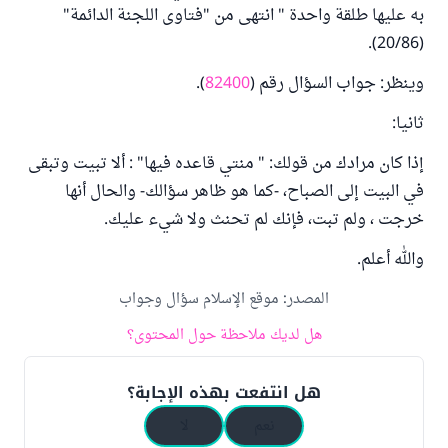
به عليها طلقة واحدة " انتهى من "فتاوى اللجنة الدائمة"
(20/86).
وينظر: جواب السؤال رقم (
82400
).
ثانيا:
إذا كان مرادك من قولك: " منتي قاعده فيها" : ألا تبيت وتبقى
في البيت إلى الصباح، -كما هو ظاهر سؤالك- والحال أنها
خرجت ، ولم تبت، فإنك لم تحنث ولا شيء عليك.
والله أعلم.
المصدر
:
موقع الإسلام سؤال وجواب
هل لديك ملاحظة حول المحتوى؟
هل انتفعت بهذه الإجابة؟
نعم
لا