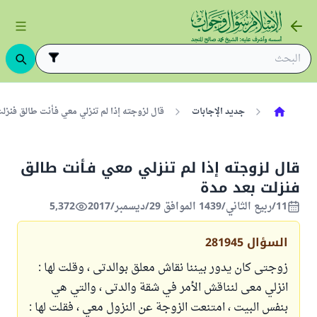
جديد الإجابات
قال لزوجته إذا لم تنزلي معي فـأنت طالق فنزلت ب
قال لزوجته إذا لم تنزلي معي فـأنت طالق
فنزلت بعد مدة
11/ربيع الثاني/1439 الموافق 29/ديسمبر/2017
5,372
السؤال
281945
زوجتى كان يدور بيننا نقاش معلق بوالدتى ، وقلت لها :
انزلي معى لنناقش الأمر في شقة والدتى ، والتي هي
بنفس البيت ، امتنعت الزوجة عن النزول معي ، فقلت لها :