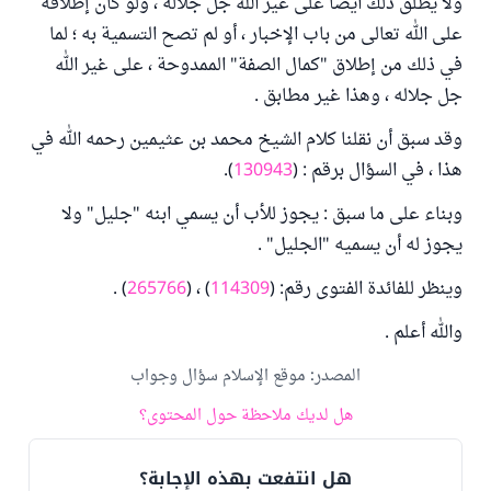
ولا يطلق ذلك أيضا على غير الله جل جلاله ، ولو كان إطلاقه
على الله تعالى من باب الإخبار ، أو لم تصح التسمية به ؛ لما
في ذلك من إطلاق "كمال الصفة" الممدوحة ، على غير الله
جل جلاله ، وهذا غير مطابق .
وقد سبق أن نقلنا كلام الشيخ محمد بن عثيمين رحمه الله في
هذا ، في السؤال برقم : (
130943
).
وبناء على ما سبق : يجوز للأب أن يسمي ابنه "جليل" ولا
يجوز له أن يسميه "الجليل" .
وينظر للفائدة الفتوى رقم: (
114309
) ، (
265766
) .
والله أعلم .
المصدر
:
موقع الإسلام سؤال وجواب
هل لديك ملاحظة حول المحتوى؟
هل انتفعت بهذه الإجابة؟