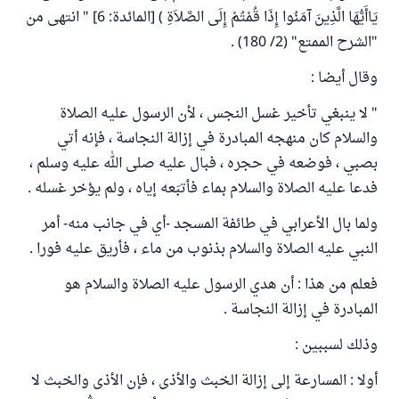
يَاأَيُّهَا الَّذِينَ آمَنُوا إِذَا قُمْتُمْ إِلَى الصَّلاَةِ ) [المائدة: 6] " انتهى من
"الشرح الممتع" (2/ 180) .
وقال أيضا :
" لا ينبغي تأخير غسل النجس ، لأن الرسول عليه الصلاة
والسلام كان منهجه المبادرة في إزالة النجاسة ، فإنه أتي
بصبي ، فوضعه في حجره ، فبال عليه صلى الله عليه وسلم ،
فدعا عليه الصلاة والسلام بماء فأتبَعه إياه ، ولم يؤخر غسله .
ولما بال الأعرابي في طائفة المسجد -أي في جانب منه- أمر
النبي عليه الصلاة والسلام بذنوب من ماء ، فأريق عليه فورا .
فعلم من هذا : أن هدي الرسول عليه الصلاة والسلام هو
المبادرة في إزالة النجاسة .
وذلك لسببين :
أولا : المسارعة إلى إزالة الخبث والأذى ، فإن الأذى والخبث لا