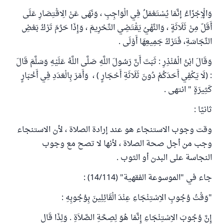
وَالْإِجْزَاءُ إنَّمَا يُسْتَعْمَلُ فِي الْوَاجِبِ ، وَنَهَى عَنْ الِاقْتِصَارِ عَلَى
أَقَلّ مِنْ ثَلَاثَةٍ ، وَالنَّهْيُ يَقْتَضِي التَّحْرِيمَ ، وَإِذَا حَرُمَ تَرْكُ بَعْضِ
النَّجَاسَةِ، فَتَرْكُ جَمِيعِهَا أَوْلَى .
وَقَالَ ابْنُ الْمُنْذِرِ : ثَبَتَ أَنَّ رَسُولَ اللَّهِ صَلَّى اللَّهُ عَلَيْهِ وَسَلَّمَ قَالَ
: (لَا يَكْفِي أَحَدَكُمْ دُونَ ثَلَاثَةِ أَحْجَارٍ ) ، وَأَمَرَ بِالْعَدَدِ فِي أَخْبَارٍ
كَثِيرَةٍ " انتهى .
ثانيًا :
وقت وجوب الاستنجاء هو عند إرادة الصلاة ، لأن الاستنجاء
وجب من أجل صحة الصلاة ، لأنها لا تصح مع وجوب
النجاسة على البدن أو الثوب .
جاء في "الموسوعة الفقهية" (14/114) :
"وَقْتُ وُجُوبِ الاِسْتِنْجَاءِ عِنْدَ الْقَائِلِينَ بِوُجُوبِهِ :
إِنَّ وُجُوبَ الاِسْتِنْجَاءِ إِنَّمَا هُوَ لِصِحَّةِ الصَّلاَةِ . وَلِذَا قَال