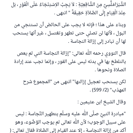
الشَّبْرَامَلُّسِيِّ مِنَ الشَّافِعِيَّةِ : لاَ يَجِبُ الاِسْتِنْجَاءُ عَلَى الْفَوْرِ ، بَل
عِنْدَ الْقِيَامِ إِلَى الصَّلاَةِ حَقِيقَةً " انتهى .
وبناء على هذا ؛ فإنه لا يجب على الحائض أن تستنجي من
البول ، لأنها لن تصلي حتى تطهر وتغتسل ، غير أنها يستحب
لها أن تبادر إلى إزالة النجاسة .
قال النووي رحمه الله تعالى: "إزالة النجاسة التي لم يعص
بالتلطخ بها في بدنه ليس على الفور ، وإنما تجب عند إرادة
الصلاة ونحوها .
لكن يستحب تعجيل إزالتها" انتهى من "المجموع شرح
المهذب" (2/ 599) .
وقال الشيخ ابن عثيمين :
"مبادرة النبيِّ صلّى الله عليه وسلّم بتطهير النَّجاسة : ليس
على سبيل الوجوب؛ لأن الله تعالى لم يوجب الوُضُوء، وهو
آكد من إزالة النجاسة ، إلا عند القيام إلى الصَّلاة فقال تعالى: (