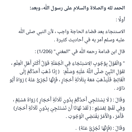
الحمد لله والصلاة والسلام على رسول الله، وبعد:
أولًا :
الاستنجاء بعد قضاء الحاجة واجب ، لأن النبي صلى الله
عليه وسلم أمر به في أحاديث كثيرة .
قال ابن قدامة رحمه الله في "المغني" (1/206) :
" وَالْقَوْلُ بِوُجُوبِ الِاسْتِنْجَاءِ فِي الْجُمْلَةِ قَوْلُ أَكْثَرِ أَهْلِ الْعِلْمِ ،
لقَوْلِ النَّبِيِّ صَلَّى اللَّهُ عَلَيْهِ وَسَلَّمَ: ( إذَا ذَهَبَ أَحَدُكُمْ إلَى
الْغَائِطِ فَلْيَذْهَبْ مَعَهُ بِثَلَاثَةِ أَحْجَارٍ ، فَإِنَّهَا تُجْزِئُ عَنْهُ ) رَوَاهُ أَبُو
دَاوُد .
وَقَالَ : ( لَا يَسْتَنْجِي أَحَدُكُمْ بِدُونِ ثَلَاثَةِ أَحْجَارٍ ) رَوَاهُ مُسْلِمٌ ،
وَفِي لَفْظٍ لِمُسْلِمٍ : ( لَقَدْ نَهَانَا أَنْ نَسْتَنْجِيَ بِدُونِ ثَلَاثَةِ أَحْجَار)
فَأَمَرَ ، وَالْأَمْرُ يَقْتَضِي الْوُجُوبَ .
وَقَالَ : (فَإِنَّهَا تُجْزِئُ عَنْهُ) .