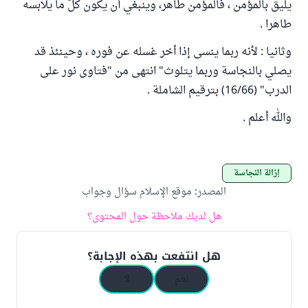
يليق بالمؤمن ، فالمؤمن طاهر، وينبغي أن يكون كلُّ ما يلابسه
طاهرا .
وثانيا : لأنه ربما ينسى إذا أخر غسله عن فوره ، وحينئذ قد
يصلي بالنجاسة وربما يتلوث" انتهى من "فتاوى نور على
الدرب" (16/66) بترقيم الشاملة .
والله أعلم .
إزالة النجاسة
المصدر
:
موقع الإسلام سؤال وجواب
هل لديك ملاحظة حول المحتوى؟
هل انتفعت بهذه الإجابة؟
نعم
لا