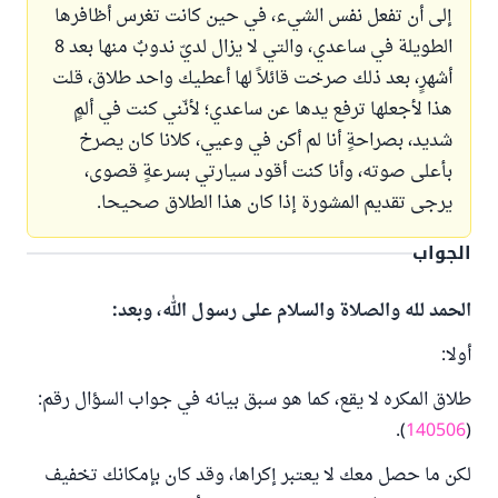
إلى أن تفعل نفس الشيء، في حين كانت تغرس أظافرها
الطويلة في ساعدي، والتي لا يزال لديّ ندوبٌ منها بعد 8
أشهرٍ، بعد ذلك صرخت قائلاً لها أعطيك واحد طلاق، قلت
هذا لأجعلها ترفع يدها عن ساعدي؛ لأنّني كنت في ألمٍ
شديد، بصراحةٍ أنا لم أكن في وعيي، كلانا كان يصرخ
بأعلى صوته، وأنا كنت أقود سيارتي بسرعةٍ قصوى،
يرجى تقديم المشورة إذا كان هذا الطلاق صحيحا.
الجواب
الحمد لله والصلاة والسلام على رسول الله، وبعد:
أولا:
طلاق المكره لا يقع، كما هو سبق بيانه في جواب السؤال رقم:
).
140506
(
لكن ما حصل معك لا يعتبر إكراها، وقد كان بإمكانك تخفيف