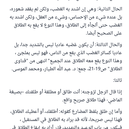
الحال الثانية: وهي إن اشتد به الغضب، ولكن لم يفقد شعوره،
بل عنده شيء من الإحساس، وشيء من العقل، ولكن اشتد به
الغضب حتى ألجأه إلى الطلاق، وهذا النوع لا يقع به الطلاق
على الصحيح أيضا.
والحال الثالثة: أن يكون غضبه عاديا ليس بالشديد جدا، بل
عاديا كسائر الغضب الذي يقع من الناس، فهو ليس بملجئ ،
وهذا النوع يقع معه الطلاق عند الجميع" انتهى من "فتاوى
الطلاق" ص19-21، جمع: د. عبد الله الطيار، ومحمد الموسى.
ثالثا:
إذا قال الرجل لزوجته: أنت طالق أو مطلقة أو طلقتك –بصيغة
الماضي- فهذا طلاق صريح واقع.
وأما إن طلق بلفظ المضارع كقوله: أطلقك، أو أعطيك الطلاق،
فهذا ليس صريحا، لأنه قد يراد به الطلاق في المستقبل ،
فيكون من باب الوعيد والتهديد، فإن أراد به إيقاع الطلاق في