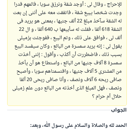
للإحراج ، وقال لى : أوجد شقة ونرزق سويا ، فالمهم قدرا
وجدت شخصا يبيع شقة ، فاتفقت معه على أننى إن بعت
له الشقة سآخذ مبلغ 22 ألف جنيها ، بمعنى هو يريد فى
الشقة 618 ألفا ، فقلت له سأبيعها ب 640 ألفا ، و ال 22
ألف لى ، فوافق على ذلك ، وتم البيع ، ففوجئت بزميلى
يقول لى : إنه يريد سمسرة من البائع ، وكان سيفسد البيع
بسبب ذلك ، فاضطررت أن أكذب ، وأقول : إننى أخذت
سمسرة 8 آلاف جنيها من البائع ، واستطاع هو أن يأخذ
من المشترى 5 آلاف جنيها ، واقتسمناهم سويا ، وأصبح
صافى ربحه 6 آلاف ونصف ، وأنا صافى ربحى 20 ألفا
ونصف ، فهل المبلغ الذى أخذته من البائع دون علم زميلى
حلال أم حرام ؟
الجواب
الحمد لله والصلاة والسلام على رسول الله، وبعد: