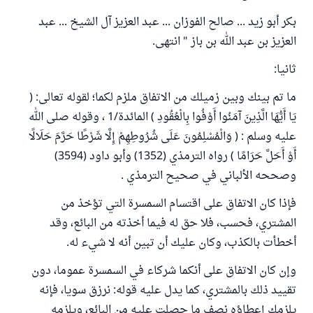
بكر أبو زيد ... صالح الفوزان ... عبد العزيز آل الشيخ ... عبد
العزيز بن عبد الله بن باز " انتهى.
ثانيا:
ما تم بينك وبين زميلك من الاتفاق ملزم لكما؛ لقوله تعالى: (
يَا أَيُّهَا الَّذِينَ آمَنُوا أَوْفُوا بِالْعُقُودِ ) المائدة/1 ، وقوله صلى الله
عليه وسلم : ( وَالْمُسْلِمُونَ عَلَى شُرُوطِهِمْ إِلَّا شَرْطًا حَرَّمَ حَلَالًا
أَوْ أَحَلَّ حَرَامًا ) رواه الترمذي (1352) وأبو داود (3594)
وصححه الألباني في صحيح الترمذي .
فإذا كان الاتفاق على اقتسام السمسرة التي تؤخذ من
المشتري، فحسب، فلا حق له فيما أخذته من البائع، وقد
أخطأت بالكذب، وكان عليك أن تبين أنه لا شيء له.
وإن كان الاتفاق على أنكما شركاء في السمسرة عموما، دون
تقييد ذلك بالمشتري، كما يدل عليه قوله: نرزق سويا، فإنه
يلزمك إعطاؤه نصف ما حصلت عليه من البائع، ويلزمه