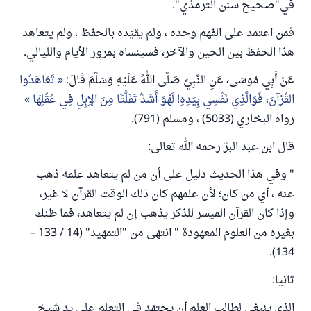
في"صحيح سنن الترمذي".
فمن اعتمد على الفهم وحده ، ولم يقيّده بالحفظ ، ولم يتعاهد
هذا الحفظ بين الحين والآخر، فسينساه بمرور الأيام والليالي.
عَنْ أَبِي مُوسَى، عَنِ النَّبِيِّ صَلَّى اللهُ عَلَيْهِ وَسَلَّمَ قَالَ:
تَعَاهَدُوا
القُرْآنَ، فَوَالَّذِي نَفْسِي بِيَدِهِ! لَهُوَ أَشَدُّ تَفَلُّتًا مِنَ الإِبِلِ فِي عُقُلِهَا
رواه البخاري (5033) ، ومسلم (791).
قال ابن عبد البرّ رحمه الله تعالى:
" وفي هذا الحديث دليل على أن من لم يتعاهد علمه ذهب
عنه ، أي من كان؛ لأن علمهم كان ذلك الوقت القرآن لا غير،
وإذا كان القرآن الميسر للذكر يذهب إن لم يتعاهد، فما ظنك
بغيره من العلوم المعهودة " انتهى من "التمهيد" (14 / 133 –
134).
ثانيا:
الذي ينبغي لطالب العلم أن يجتهد في التعلم على يد شيخ