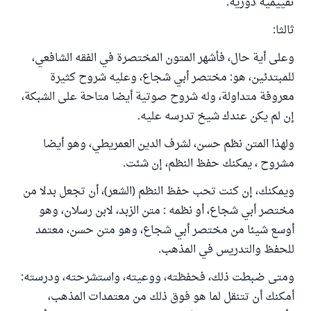
تقييمية دورية.
ثالثا:
وعلى أية حال، فأشهر المتون المختصرة في الفقه الشافعي،
للمبتدئين، هو: مختصر أبي شجاع، وعليه شروح كثيرة
معروفة متداولة، وله شروح صوتية أيضا متاحة على الشبكة،
إن لم يكن عندك شيخ تدرسه عليه.
ولهذا المتن نظم حسن، لشرف الدين العمريطي، وهو أيضا
مشروح ، يمكنك حفظ النظم، إن شئت.
ويمكنك، إن كنت تحب حفظ النظم (الشعر)، أن تجعل بدلا من
مختصر أبي شجاع، أو نظمه : متن الزبد، لابن رسلان، وهو
أوسع شيئا من مختصر أبي شجاع، وهو متن حسن، معتمد
للحفظ والتدريس في المذهب.
ومتى ضبطت ذلك، فحفظته، ووعيته، واستشرحته، ودرسته:
أمكنك أن تتنقل لما هو فوق ذلك من معتمدات المذهب،