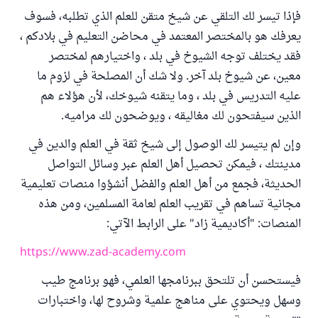
فإذا تيسر لك التلقي عن شيخ متقن للعلم الذي تطلبه، فسوف
يعرفك هو بالمختصر المعتمد في محاضن التعليم في بلادكم ،
فقد يختلف توجه الشيوخ في بلد ، واختيارهم لمختصر
معين، عن شيوخ بلد آخر. ولا شك أن المصلحة في لزوم ما
عليه التدريس في بلد ، وما يتقنه شيوخك، لأن هؤلاء هم
الذين سيفتحون لك مغاليقه ، ويوضحون لك مراميه.
وإن لم يتيسر لك الوصول إلى شيخ ثقة في العلم والدين في
مدينتك ، فيمكن تحصيل أهل العلم عبر وسائل التواصل
الحديثة، فجمع من أهل العلم والفضل أنشؤوا منصات تعليمية
مجانية تساهم في تقريب العلم لعامة المسلمين، ومن هذه
المنصات: "أكاديمية زاد" على الرابط الآتي:
https://www.zad-academy.com
فيستحسن أن تلتحق ببرنامجها العلمي، فهو برنامج طيب
وسهل ويحتوي على مناهج علمية وشروح لها، واختبارات