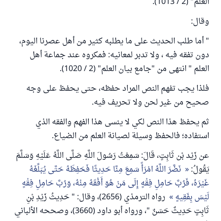
العلم" (2 / 1013).
وقال:
" أما طلب الحديث على ما يطلبه كثير من أهل عصرنا اليوم،
دون تفقه فيه ، ولا تدبر لمعانيه: فمكروه عند جماعة أهل
العلم " انتهى من "جامع بيان العلم" (2 / 1020).
فلذا يجب تفهم النص المراد حفظه، حتى يحفظ على وجه
صحيح من غير لحن ولا تحريف فيه.
ثم يحفظ هذا النص لكي لا ينسى هذا الفهم والفقه الذي
استفاده؛ فالحفظ وسيلة لصيانة العلم من الضياع.
عن زَيْد بْن ثَابِتٍ، قَالَ: سَمِعْتُ رَسُولَ اللَّهِ صَلَّى اللَّهُ عَلَيْهِ وَسَلَّمَ
يَقُولُ:
نَضَّرَ اللَّهُ امْرَأً سَمِعَ مِنَّا حَدِيثًا فَحَفِظَهُ حَتَّى يُبَلِّغَهُ
غَيْرَهُ، فَرُبَّ حَامِلِ فِقْهٍ إِلَى مَنْ هُوَ أَفْقَهُ مِنْهُ، وَرُبَّ حَامِلِ فِقْهٍ
لَيْسَ بِفَقِيهٍ
رواه الترمذي (2656)، وقال: " حَدِيثُ زَيْدِ بْنِ
ثَابِتٍ حَدِيثٌ حَسَنٌ "، ورواه أبو داود (3660)، وصححه الألباني