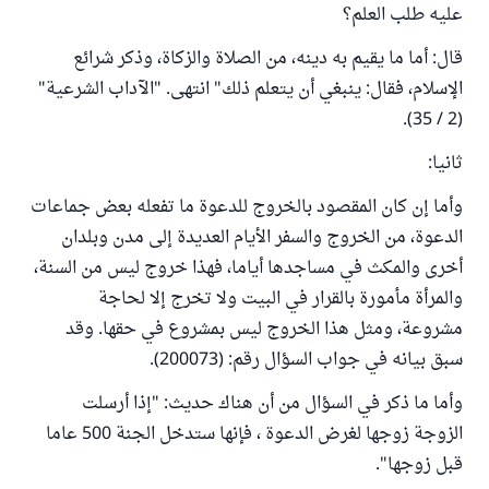
عليه طلب العلم؟
قال: أما ما يقيم به دينه، من الصلاة والزكاة، وذكر شرائع
الإسلام، فقال: ينبغي أن يتعلم ذلك" انتهى. "الآداب الشرعية"
(2 / 35).
ثانيا:
وأما إن كان المقصود بالخروج للدعوة ما تفعله بعض جماعات
الدعوة، من الخروج والسفر الأيام العديدة إلى مدن وبلدان
أخرى والمكث في مساجدها أياما، فهذا خروج ليس من السنة،
والمرأة مأمورة بالقرار في البيت ولا تخرج إلا لحاجة
مشروعة، ومثل هذا الخروج ليس بمشروع في حقها. وقد
سبق بيانه في جواب السؤال رقم: (200073).
وأما ما ذكر في السؤال من أن هناك حديث: "إذا أرسلت
الزوجة زوجها لغرض الدعوة ، فإنها ستدخل الجنة 500 عاما
قبل زوجها".