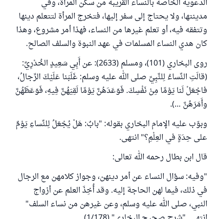
الدعوية الخاصة بالنساء القريبة من سكن المرأة، وفي
مدينتها، ولا يحتاج إلى سفر إليها، فتخرج المرأة لتتعلم دينها
وتتفقه فيه، أو تعلم غيرها من النساء، فهذا أمر مشروع، وهذا
كان هدي النساء المسلمات في عهد النبوة والسلف الصالح.
روى البخاري (101)، ومسلم (2633): عن أَبِي سَعِيدٍ الخُدْرِيِّ:
(قالَتِ النِّساءُ لِلنَّبِيِّ صلى الله عليه وسلم: ‌غَلَبَنا عَلَيْكَ الرِّجالُ،
فاجْعَلْ لَنا يَوْمًا مِنْ نَفْسِكَ. فَوَعَدَهُنَّ يَوْمًا لَقِيَهُنَّ فِيهِ، فَوَعَظَهُنَّ
وأَمَرَهُنَّ …).
وبوّب عليه الإمام البخاري بقوله: "بابٌ: هَلْ يُجْعَلُ لِلنِّساءِ يَوْمٌ
على حِدَةٍ في العِلْمِ؟" انتهى.
قال ابن بطال رحمه الله تعالى:
"وفيه: سؤال النساء عن أمر دينهن، وجواز كلامهن مع الرجال
في ذلك، فيما لهن الحاجة إليه. وقد أُخِذَ العلم عن أزواج
النبي، صلى الله عليه وسلم، وعن غيرهن من نساء السلف"
انتهى. "شرح صحيح البخاري" (1/178).