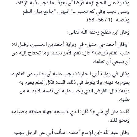
وقدرة على الحج لزمه فرضا أن يعرف ما تجب فيه الزكاة،
ومتى تجب وفي كم تجب ..." انتهى. "جامع بيان العلم
وفضله" (1 / 56 - 58).
وقال ابن مفلح رحمه الله تعالى:
"وقال أحمد -بن حنبل- في رواية أحمد بن الحسين، وقيل له:
طلب العلم فريضة؟ قال: نعم. لأمر دينك، وما تحتاج إليه من
أن ينبغي أن تعلمه.
وقال في رواية أبي الحارث: يجب عليه أن يطلب من العلم ما
يقوم به دينه، ولا يفرط في ذلك. قلت: فكل العلم يقوم به
دينه؟ قال: الفرض الذي يجب عليه في نفسه، لا بد له من
طلبه.
قلت: مثل أي شيء؟ قال: الذي لا يسعه جهله صلاته وصيامه
ونحو ذلك.
وقال عبد الله -ابن الإمام أحمد- : سألت أبي عن الرجل يجب