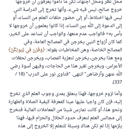
محل نظر ومحل اجتهاد، لكن ما داموا يعرفون أن خروجها
خروج صالح، ليس فيه شيء، وأنها تخرج إلى الدراسة التي
ليس فيها اختلاط، أو إلى حضور حلقات العلم من النساء، أو
إلى الدعوة إلى الله بين النساء، إذا كانوا يعلمون أن خروجها لا
بأس به= فالواجب عدم منعها، والواجب أن تساعد على الخير،
كما كان أزواج النبي يخرجن في المصالح العامة، وفي
المصالح الخاصة، وهن المخاطبات بقوله:
وَقَرْنَ فِي بُيُوتِكُنَّ
ومع هذا يخرجن، يخرجن لتعزية المصاب، ويخرجن لحفلات
الأعراس، ويخرجن لغير هذا من الحاجات، وفيهن أسوة رضي
الله عنهن وأرضاهن" انتهى. "فتاوى نور على الدرب" (18 /
337).
وأما لزوم خروجها، فهذا يتعلق بمدى وجوب العلم الذي تخرج
إليه، فإن كان واجبا عليها عينا كمعرفة كيفية الصلاة والطهارة
ونحو هذا، أو كانت تمارس شيئا من المعاملات المالية فتخرج
إلى مجالس العلم لتعرف حدود الحلال والحرام فيها، فهذا
يلزمها إذا لم تكن هناك وسيلة للتعلم إلا الخروج إلى هذه