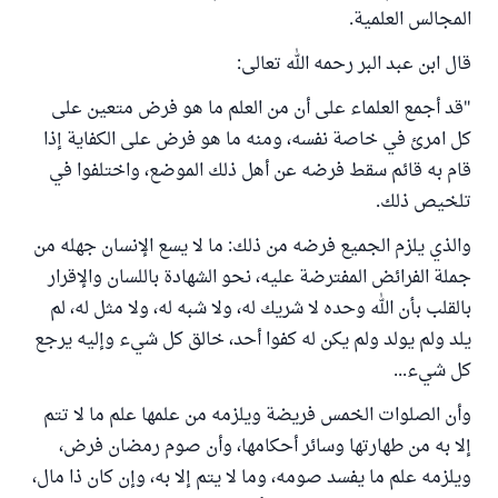
المجالس العلمية.
قال ابن عبد البر رحمه الله تعالى:
"قد أجمع العلماء على أن من العلم ما هو فرض متعين على
كل امرئ في خاصة نفسه، ومنه ما هو فرض على الكفاية إذا
قام به قائم سقط فرضه عن أهل ذلك الموضع، واختلفوا في
تلخيص ذلك.
والذي يلزم الجميع فرضه من ذلك: ما لا يسع الإنسان جهله من
جملة الفرائض المفترضة عليه، نحو الشهادة باللسان والإقرار
بالقلب بأن الله وحده لا شريك له، ولا شبه له، ولا مثل له، لم
يلد ولم يولد ولم يكن له كفوا أحد، خالق كل شيء وإليه يرجع
كل شيء...
وأن الصلوات الخمس فريضة ويلزمه من علمها علم ما لا تتم
إلا به من طهارتها وسائر أحكامها، وأن صوم رمضان فرض،
ويلزمه علم ما يفسد صومه، وما لا يتم إلا به، وإن كان ذا مال،