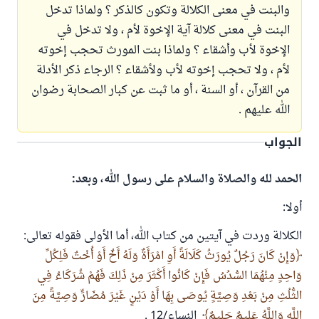
والبنت في معنى الكلالة وتكون كالذكر ؟ ولماذا تدخل
البنت في معنى كلالة آية الإخوة لأم ، ولا تدخل في
الإخوة لأب وأشقاء ؟ ولماذا بنت المورث تحجب إخوته
لأم ، ولا تحجب إخوته لأب ولأشقاء ؟ الرجاء ذكر الأدلة
من القرآن ، أو السنة ، أو ما ثبت عن كبار الصحابة رضوان
الله عليهم .
الجواب
الحمد لله والصلاة والسلام على رسول الله، وبعد:
أولا:
الكلالة وردت في آيتين من كتاب الله، أما الأولى فقوله تعالى:
وَإِنْ كَانَ رَجُلٌ يُورَثُ كَلَالَةً أَوِ امْرَأَةٌ وَلَهُ أَخٌ أَوْ أُخْتٌ فَلِكُلِّ
وَاحِدٍ مِنْهُمَا السُّدُسُ فَإِنْ كَانُوا أَكْثَرَ مِنْ ذَلِكَ فَهُمْ شُرَكَاءُ فِي
الثُّلُثِ مِنْ بَعْدِ وَصِيَّةٍ يُوصَى بِهَا أَوْ دَيْنٍ غَيْرَ مُضَارٍّ وَصِيَّةً مِنَ
اللَّهِ وَاللَّهُ عَلِيمٌ حَلِيمٌ
النساء/12 .