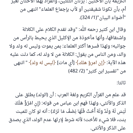
الكريمة بأن الأختين : يرثان الثلثين، والمراد بهما الأختان لغير
أم، بأن تكونا شقيقتين أو لأب بإجماع العلماء" انتهى من
"أضواء البيان"(1/ 324).
وقال ابن كثير رحمه الله: "وقد تقدم الكلام على الكلالة
واشتقاقها، وأنها مأخوذة من الإكليل الذي يحيط بالرأس من
جوانبه؛ ولهذا فسرها أكثر العلماء: بمن يموت وليس له ولد ولا
والد، ومن الناس من يقول: الكلالة من لا ولد له، كما دلت عليه
هذه الآية:
إن امرؤ هلك
[أي مات]
ليس له ولد
" انتهى
من "تفسير ابن كثير" (2/ 482)
ثالثا:
قد علم من القرآن الكريم ولغة العرب : أن (الولد) يطلق على
الذكر والأنثى، ولهذا فهم ابن عباس من قوله: (إِنِ امْرُؤٌ هَلَكَ
لَيْسَ لَهُ وَلَدٌ وَلَهُ أُخْتٌ فَلَهَا نِصْفُ مَا تَرَكَ) : أنه لو كان للميت
بنت، فلا شيء للأخت؛ لأنه شرط لإرثها عدم الولد، الذي يصدق
على الذكر والأنثى.