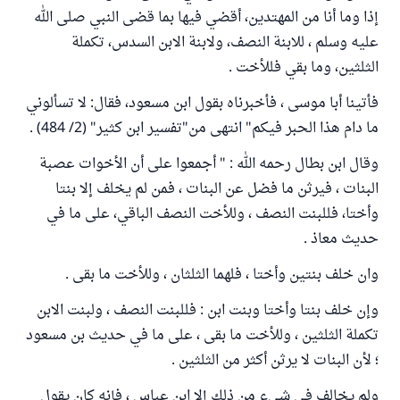
إذا وما أنا من المهتدين، أقضي فيها بما قضى النبي صلى الله
عليه وسلم ، للابنة النصف، ولابنة الابن السدس، تكملة
الثلثين، وما بقي فللأخت .
فأتينا أبا موسى ، فأخبرناه بقول ابن مسعود، فقال: لا تسألوني
ما دام هذا الحبر فيكم" انتهى من"تفسير ابن كثير" (2/ 484) .
وقال ابن بطال رحمه الله : " أجمعوا على أن الأخوات عصبة
البنات ، فيرثن ما فضل عن البنات ، فمن لم يخلف إلا بنتا
وأختا، فللبنت النصف ، وللأخت النصف الباقي، على ما في
حديث معاذ .
وان خلف بنتين وأختا ، فلهما الثلثان ، وللأخت ما بقى .
وإن خلف بنتا وأختا وبنت ابن : فللبنت النصف ، ولبنت الابن
تكملة الثلثين ، وللأخت ما بقى ، على ما في حديث بن مسعود
؛ لأن البنات لا يرثن أكثر من الثلثين .
ولم يخالف في شيء من ذلك إلا ابن عباس ، فإنه كان يقول