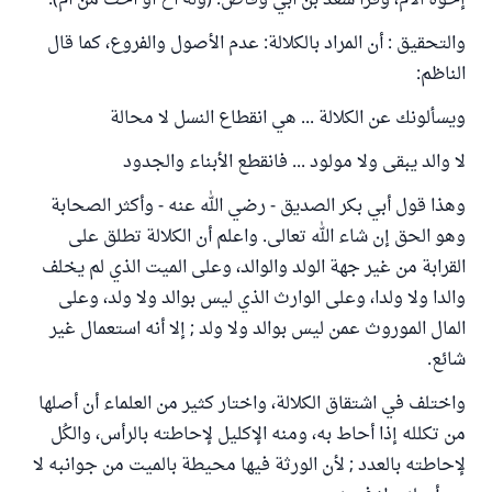
إخوة الأم، وقرأ سعد بن أبي وقاص: (وله أخ أو أخت من أم).
والتحقيق : أن المراد بالكلالة: عدم الأصول والفروع، كما قال
الناظم:
ويسألونك عن الكلالة ... هي انقطاع النسل لا محالة
لا والد يبقى ولا مولود ... فانقطع الأبناء والجدود
وهذا قول أبي بكر الصديق - رضي الله عنه - وأكثر الصحابة
وهو الحق إن شاء الله تعالى. واعلم أن الكلالة تطلق على
القرابة من غير جهة الولد والوالد، وعلى الميت الذي لم يخلف
والدا ولا ولدا، وعلى الوارث الذي ليس بوالد ولا ولد، وعلى
المال الموروث عمن ليس بوالد ولا ولد ; إلا أنه استعمال غير
شائع.
واختلف في اشتقاق الكلالة، واختار كثير من العلماء أن أصلها
من تكلله إذا أحاط به، ومنه الإكليل لإحاطته بالرأس، والكُل
لإحاطته بالعدد ; لأن الورثة فيها محيطة بالميت من جوانبه لا