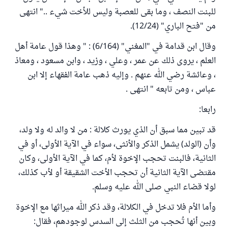
للبنت النصف ، وما بقى للعصبة وليس للأخت شيء .." انتهى
من "فتح الباري" (12/24).
وقال ابن قدامة في "المغني" (6/164) : " وهذا قول عامة أهل
العلم ، يروى ذلك عن عمر ، وعلي ، وزيد ، وابن مسعود ، ومعاذ
، وعائشة رضي الله عنهم . وإليه ذهب عامة الفقهاء إلا ابن
عباس ، ومن تابعه " انتهى .
رابعا:
قد تبين مما سبق أن الذي يورث كلالة : من لا والد له ولا ولد،
وأن (الولد) يشمل الذكر والأنثى، سواء في الآية الأولى، أو في
الثانية، فالبنت تحجب الإخوة لأم، كما في الآية الأولى، وكان
مقتضى الآية الثانية أن تحجب الأخت الشقيقة أو لأب كذلك،
لولا قضاء النبي صلى الله عليه وسلم.
وأما الأم فلا تدخل في الكلالة، وقد ذكر الله ميراثها مع الإخوة
وبين أنها تُحجب من الثلث إلى السدس لوجودهم، فقال: