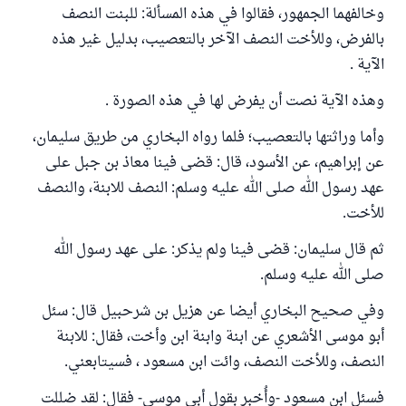
وخالفهما الجمهور، فقالوا في هذه المسألة: للبنت النصف
بالفرض، وللأخت النصف الآخر بالتعصيب، بدليل غير هذه
الآية .
وهذه الآية نصت أن يفرض لها في هذه الصورة .
وأما وراثتها بالتعصيب؛ فلما رواه البخاري من طريق سليمان،
عن إبراهيم، عن الأسود، قال: قضى فينا معاذ بن جبل على
عهد رسول الله صلى الله عليه وسلم: النصف للابنة، والنصف
للأخت.
ثم قال سليمان: قضى فينا ولم يذكر: على عهد رسول الله
صلى الله عليه وسلم.
وفي صحيح البخاري أيضا عن هزيل بن شرحبيل قال: سئل
أبو موسى الأشعري عن ابنة وابنة ابن وأخت، فقال: للابنة
النصف، وللأخت النصف، وائت ابن مسعود ، فسيتابعني.
فسئل ابن مسعود -وأُخبر بقول أبي موسى- فقال: لقد ضللت