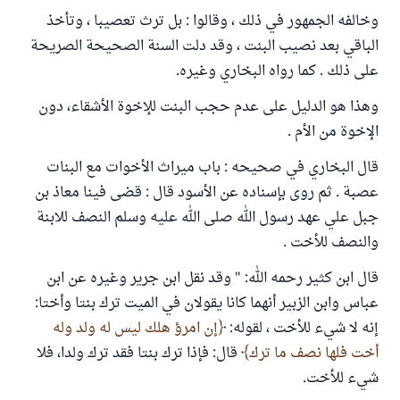
وخالفه الجمهور في ذلك ، وقالوا : بل ترث تعصيبا ، وتأخذ
الباقي بعد نصيب البنت ، وقد دلت السنة الصحيحة الصريحة
على ذلك . كما رواه البخاري وغيره.
وهذا هو الدليل على عدم حجب البنت للإخوة الأشقاء، دون
الإخوة من الأم .
قال البخاري في صحيحه : باب ميراث الأخوات مع البنات
عصبة . ثم روى بإسناده عن الأسود قال : قضى فينا معاذ بن
جبل علي عهد رسول الله صلى الله عليه وسلم النصف للابنة
والنصف للأخت .
قال ابن كثير رحمه الله: " وقد نقل ابن جرير وغيره عن ابن
عباس وابن الزبير أنهما كانا يقولان في الميت ترك بنتا وأختا:
إنه لا شيء للأخت ، لقوله:
إن امرؤ هلك ليس له ولد وله
أخت فلها نصف ما ترك
قال: فإذا ترك بنتا فقد ترك ولدا، فلا
شيء للأخت.