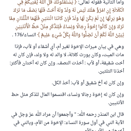
وأما الثانية فقوله تعالى:
يَسْتَفْتُونَكَ قُلِ اللَّهُ يُفْتِيكُمْ فِي
الْكَلَالَةِ إِنِ امْرُؤٌ هَلَكَ لَيْسَ لَهُ وَلَدٌ وَلَهُ أُخْتٌ فَلَهَا نِصْفُ مَا تَرَكَ
وَهُوَ يَرِثُهَا إِنْ لَمْ يَكُنْ لَهَا وَلَدٌ فَإِنْ كَانَتَا اثْنَتَيْنِ فَلَهُمَا الثُّلُثَانِ مِمَّا
تَرَكَ وَإِنْ كَانُوا إِخْوَةً رِجَالًا وَنِسَاءً فَلِلذَّكَرِ مِثْلُ حَظِّ الْأُنْثَيَيْنِ
يُبَيِّنُ اللَّهُ لَكُمْ أَنْ تَضِلُّوا وَاللَّهُ بِكُلِّ شَيْءٍ عَلِيمٌ
النساء/176 .
وهي في بيان ميراث الإخوة لغير أم، أي أشقاء أو لأب، فإذا
مات الميت، وكان يورث كلالة، لا والد له ولا ولد، فإن كان له
أخت شقيقة، أو لأب : أخذت النصف. وإن كان له أختان فأكثر:
أخذتا الثلثين.
وإن كان له أخ شقيق أو لأب: أخذ الكل.
وإن كان له إخوة رجالا ونساء، اقتسموا المال للذكر مثل حظ
الأنثيين.
قال ابن المنذر رحمه الله: " وأجمعوا أن مراد الله عز وجل في
الآية التي في أول سورة النساء: الإخوة من الأم، وبالتي في