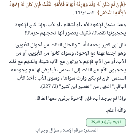
فَإِنْ لَمْ يَكُنْ لَهُ وَلَدٌ وَوَرِثَهُ أَبَوَاهُ فَلِأُمِّهِ الثُّلُثُ فَإِنْ كَانَ لَهُ إِخْوَةٌ
فَلِأُمِّهِ السُّدُسُ
النساء/11 .
وهذا يشمل الإخوة لأم ، أو أشقاء ، أو لأب، وإذا كان الإخوة
يحجبونها نقصانا، فكيف يتصور أنها تحجبهم حرمانا!
قال ابن كثير رحمه الله: " والحال الثالث من أحوال الأبوين:
وهو اجتماعهما مع الإخوة، وسواء كانوا من الأبوين، أو من
الأب، أو من الأم، فإنهم لا يرثون مع الأب شيئا، ولكنهم مع ذلك
يحجبون الأم عن الثلث إلى السدس، فيفرض لها مع وجودهم
السدس، فإن لم يكن وارث سواها ، وسوى الأب : أخذ الأب
الباقي" انتهى من "تفسير ابن كثير" (2/ 227).
وإذا لم يوجد أب، فإن الإخوة يرثون معها اتفاقا.
والله أعلم.
الإرث وتوزيع التركة
المصدر
:
موقع الإسلام سؤال وجواب