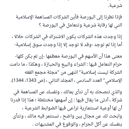
شرعية.
فإذا نظرنا إلى البورصة فأين الشركات المساهمة الإسلامية
التي لها رقابة شرعية وتتعامل في البورصة ؟
إذا وجدت هذه الشركات يكون الاشتراك في الشركات حلالا ،
أما إذا لم توجد -وقد لا توجد إلا إذا وجدت سوق إسلامية-
معنى هذا أن الأسهم في البورصة معظمها -إن لم يكن كلها-
حرام التعامل فيها : الشراء والبيع والحيازة ، وهكذا ، ما دامت
الشركة ليست إسلامية" انتهى من "مجلة مجمع الفقه
الإسلامي" العدد السادس ، المجلد الثاني ، (ص 1343، 1344).
والذي ننصحك به أن تنأى بمالك ، ونفسك عن المساهمة في
شركة ، أدنى ما يقال فيها : إن أسهمها مختلطة ؛ هذا إذا قدرنا
أن لها أوعية استثمارية تراعى فيها الضوابط الشرعية ،
وابحث لك عن مجال بين واضح ، تستثمر فيه مالك ، وتنأى
بنفسك عن أكل الحرام ، والوقوع في المشتبهات .