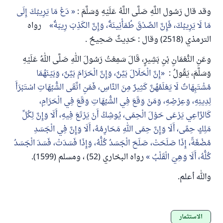
وقد قال رَسُول اللَّهِ صَلَّى اللَّهُ عَلَيْهِ وَسَلَّمَ :
دَعْ مَا يَرِيبُكَ إِلَى
مَا لَا يَرِيبُكَ، فَإِنَّ الصِّدْقَ طُمَأْنِينَةٌ، وَإِنَّ الكَذِبَ رِيبَةٌ
رواه
الترمذي (2518) وقال : حَدِيثٌ صَحِيحٌ .
وعَنِ النُّعْمَانِ بْنِ بَشِيرٍ، قَالَ سَمِعْتُ رَسُولَ اللهِ صَلَّى اللهُ عَلَيْهِ
وَسَلَّمَ، يَقُولُ :
إِنَّ الْحَلَالَ بَيِّنٌ، وَإِنَّ الْحَرَامَ بَيِّنٌ، وَبَيْنَهُمَا
مُشْتَبِهَاتٌ لَا يَعْلَمُهُنَّ كَثِيرٌ مِنَ النَّاسِ، فَمَنِ اتَّقَى الشُّبُهَاتِ اسْتَبْرَأَ
لِدِينِهِ، وَعِرْضِهِ، وَمَنْ وَقَعَ فِي الشُّبُهَاتِ وَقَعَ فِي الْحَرَامِ،
كَالرَّاعِي يَرْعَى حَوْلَ الْحِمَى، يُوشِكُ أَنْ يَرْتَعَ فِيهِ، أَلَا وَإِنَّ لِكُلِّ
مَلِكٍ حِمًى، أَلَا وَإِنَّ حِمَى اللهِ مَحَارِمُهُ، أَلَا وَإِنَّ فِي الْجَسَدِ
مُضْغَةً، إِذَا صَلَحَتْ، صَلَحَ الْجَسَدُ كُلُّهُ، وَإِذَا فَسَدَتْ، فَسَدَ الْجَسَدُ
كُلُّهُ، أَلَا وَهِيَ الْقَلْبُ
رواه البخاري (52) ، ومسلم (1599).
والله أعلم.
الاستثمار