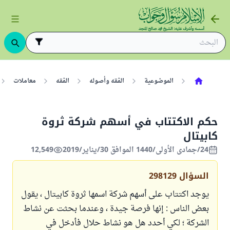
الموضوعية
الفقه وأصوله
الفقه
معاملات
حكم الاكتتاب في أسهم شركة ثروة
كابيتال
24/جمادى الأولى/1440 الموافق 30/يناير/2019
12,549
السؤال
298129
يوجد اكتتاب على أسهم شركة اسمها ثروة كابيتال ، يقول
بعض الناس : إنها فرصة جيدة ، وعندما بحثت عن نشاط
الشركة ؛ لكي أحدد هل هو نشاط حلال فأدخل في