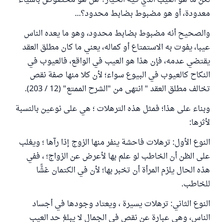
لكن ما هو العيب الذي فيه الخيار؟ هل هو مخصوص بأشياء
معدودة، أو هو مضبوط بضابط محدود؟...
والصحيح أنه مضبوط بضابط محدود، وهو ما يعده الناس
عيبا، يفوت به الاستمتاع أو كماله، يعني ما كان مطلق العقد
يقتضي عدمه، فإن هذا هو العيب في الواقع، فالعيوب في
النكاح كالعيوب في البيوع سواء؛ لأن كلا منها صفة نقص
تخالف مطلق العقد " انتهى من "الشرح الممتع" (12 / 203).
وبناء على هذا؛ فمثل هذه الترهلات ؛ هي على نوعين بالنسبة
لأثرها:
النوع الأول: ترهلات فاحشة ينفر منها الزوج إذا رآها ؛ ويغلب
على الظن أن الخاطب لو علم بها لأعرض عن الزواج؛ ، ففي
هذه الحال يلزم المرأة أن تخبر بها؛ لأن في الكتمان غشًّا
للخاطب.
النوع الثاني: ترهلات يسيرة ، ويعتاد وجودها في أجساد
الناس، وهي عبارة عن نقص في الجمال لا يبلغ حد العيب