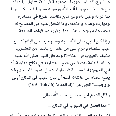
من البيع، كما أن الشروط المشترطة في النكاح أولى بالوفاء
من شروط البيع، وما ألزم الله ورسوله مغرورا قط ولا مغبونا
بما غر به وغبن به، ومن تدبر مقاصد الشرع في مصادره
وموارده وعدله وحكمته، وما اشتمل عليه من المصالح لم
يخف عليه رجحان هذا القول وقربه من قواعد الشريعة...
وإذا كان النبي صلى الله عليه وسلم حرم على البائع كتمان
عيب سلعته، وحرم على من علمه أن يكتمه من المشتري،
فكيف بالعيوب في النكاح؟! وقد قال النبي صلى الله عليه
وسلم لفاطمة بنت قيس حين استشارته في نكاح معاوية، أو
أبي الجهم: ( أما معاوية فصعلوك لا مال له، وأما أبو جهم فلا
يضع عصاه عن عاتقه)، فعلم أن بيان العيب في النكاح أولى
وأوجب..." انتهى من "زاد المعاد" (5 / 166 - 169).
وقال الشيخ ابن عثيمين رحمه الله تعالى:
" هذا الفصل في العيوب في النكاح ...