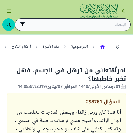
الموضوعية
فقه الأسرة
أحكام النكاح
امرأةتعاني من ترهل في الجسم، فهل
تخبر خاطبها؟
01/جمادى الأولى/1440 الموافق 07/يناير/2019
14,053
السؤال
298761
أنا فتاة كان وزني زائدا ، وببعض العلاجات تخلصت من
الوزن الزائد ، وأصبح عندي ترهلات داخلية في جسدي ،
وتم كتب كتابي على شاب ، وأعجب بجمالي واخلاقي ،