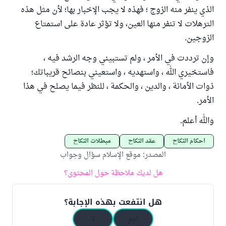
الذي ينفر منه الزوج ؛ فهذه لا يجب الإخبار بها؛ لأن مثل هذه
الترهلات لا تنفر منها العين، ولا تؤثر عادة على استمتاع
الزوجين.
وإن ترددت في الأمر ، ولم تستبيني وجه الرشد فيه ،
فاستخيري الله ، واستهديه ، واستعيني بنصائح قريباتك؛
ذوات الأمانة ، والدين ، والحكمة ، للنظر فيما يصلح في هذا
الأمر.
والله أعلم.
أحكام النكاح
عقد النكاح
مبطلات النكاح
المصدر
:
موقع الإسلام سؤال وجواب
هل لديك ملاحظة حول المحتوى؟
هل انتفعت بهذه الإجابة؟
نعم
لا