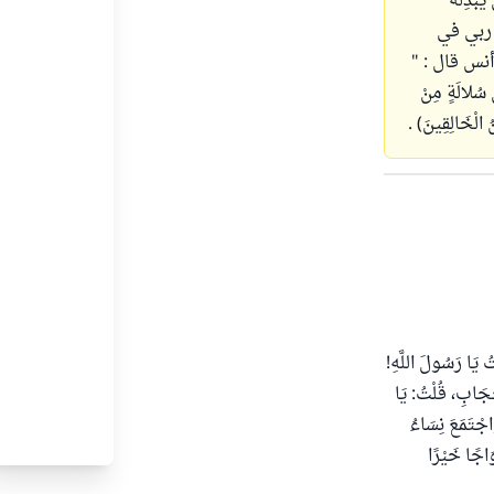
ْدِلَهُ
ت ربي في
نس قال : "
ُلالَةٍ مِنْ
ْخَالِقِينَ) .
 يَا رَسُولَ اللَّهِ!
حِجَابِ، قُلْتُ: يَا
َاجْتَمَعَ نِسَاءُ
وَاجًا خَيْرًا