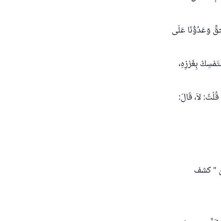
حَقِّ وَعَدُوُّنَا عَلَى
تَمْسِكْ بِغَرْزِهِ،
 قُلْتُ: لاَ، قَالَ:
ن " كشف