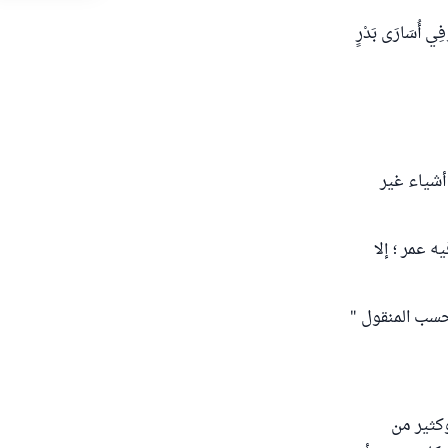
فِي أُسَارَى بَدْرٍ
أشياء غير
 عمر ؛ إلا
حسب المنقول "
وكثير من