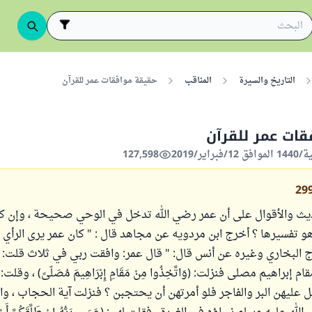
التاريخ والسيرة
المناقب
حقيقة موافقات عمر للقرآن
ات عمر للقرآن
127,598
29
يث والأقوال على أن عمر رضي الله تدخل في الوحي صحيحة ، وإن ك
 تفسيرها ؟ أخرج ابن مردويه عن مجاهد قال : " كان عمر يرى الرأي ف
رج البخاري وغيره عن أنس قال: " قال عمر: وافقت ربي في ثلاث قلت: ي
 إبراهيم مصلى فنزلت: (وَاتَّخِذُوا مِنْ مَقَامِ إِبْرَاهِيمَ مُصَلّىً) ، وقلت
 عليهن البر والفاجر فلو أمرتهن أن يحتجبن ؟ فنزلت آية الحجاب ، و