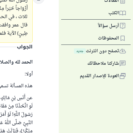
رسول الله صلى الل
المقالات
أَزْوَاجاً خَيْ
الكتب
ثلاث ، في الحج
قال عمر وافقت ربي
أرسل سؤالاً
طِينٍ) الآية فلما
المحفوظات
الجواب
تصفح دون انترنت
جديد
الحمد لله والصلا
شاركنا ملاحظاتك
أولا:
العودة للإصدار القديم
هذه المسألة تسم
عن أَنَسِ بْنِ مَالِكٍ، ق
لَوِ اتَّخَذْنَا مِنْ مَقَ
رَسُولَ اللَّهِ! لَوْ أَمَر
النَّبِيِّ صَلَّى اللهُ عَلَ
مِنْكُنَّ)، فَنَزَلَتْ هَ