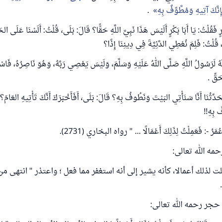
إِنَّكَ آتِيهِ وَمُطَّوِّفٌ بِهِ
.
ْرٍ فَقُلْتُ: يَا أَبَا بَكْرٍ أَلَيْسَ هَذَا نَبِيَّ اللَّهِ حَقًّا؟ قَالَ: بَلَى، قُلْتُ: أَلَسْنَا عَلَى ال
ُلْتُ: فَلِمَ نُعْطِي الدَّنِيَّةَ فِي دِينِنَا إِذًا؟
ِنَّهُ لَرَسُولُ اللَّهِ صَلَّى اللهُ عَلَيْهِ وَسَلَّمَ، وَلَيْسَ يَعْصِي رَبَّهُ، وَهُوَ نَاصِرُهُ، فَاسْ
حَقِّ .
دِّثُنَا أَنَّا سَنَأْتِي البَيْتَ وَنَطُوفُ بِهِ؟ قَالَ: بَلَى، أَفَأَخْبَرَكَ أَنَّكَ تَأْتِيهِ العَامَ؟
فٌ بِهِ!!
ُمَرُ -: فَعَمِلْتُ لِذَلِكَ أَعْمَالًا ... " رواه البخاري (2731).
مه الله تعالى:
ت لذلك أعمالا، كأنه يشير إلى أنه استغفر مما فعل ؛ واعتذر " انتهى م
حجر رحمه الله تعالى: