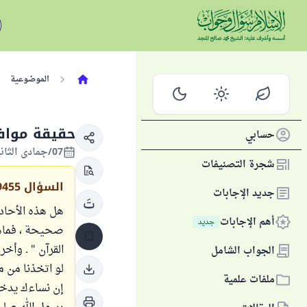
الموضوعية
حقيقة موافق
حسابي
07/جمادى الثانية/1440 الموافق 12/فبراير/2019
شجرة التصنيفات
السؤال
9455
جديد الإجابات
هل هذه الأحاد
أهم الإجابات
جديد
صحيحة ، فماهو
القرآن " . وأخ
الجواب الشامل
لو اتخذنا من مقام
ملفات علمية
إن نساءك يدخل