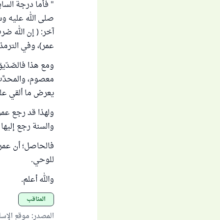
" فأما درجة السا
صلى الله عليه وس
آخر: ( إن الله ض
عمر)، وفي الترمذي
ومع هذا فالصّدّيق
معصوم، والمحدَّث
يعرض ما ألقي علي
ولهذا قد رجع عمر
والسنة رجع إليها وت
فالحاصل؛ أن عمر 
للوحي.
والله أعلم.
المناقب
المصدر
:
موقع الإس