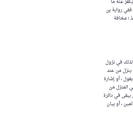
ُكَفِّرَ عنه ما
 ففي رواية بن
 ؛ مخافة
 لذلك في نزول
 ينزل من عند
قول ، أو إشارة
ي المنزل من
 يبقى في دائرة
مين ، أو بيان