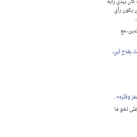
كان يبدي رأيه
ن يكون رأي
لدين، مع
ِيتُ بِقَدَحِ لَبَنٍ،
َرَ وَقَلْبِهِ
.
 عَلَى نَحْوِ مَا