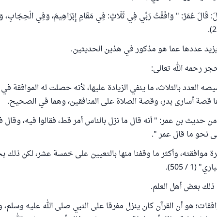
لَ: قَالَ عُمَرُ: " وَافَقْتُ رَبِّي فِي ثَلَاثٍ: فِي مَقَامِ إِبْرَاهِيمَ، وَفِي الْحِجَابِ، وَ
يزيد عددها عما هو مذكور في هذين الحديثين.
جر رحمه الله تعالى:
 العدد بالثلاث، ما ينفي الزيادة عليها، لأنه حصلت له الموافقة في 
 قصة أسارى بدر، وقصة الصلاة على المنافقين، وهما في الصحيح.
حديث بن عمر: " أنه قال ما نزل بالناس أمر قط، فقالوا فيه، وقال فيه
ى نحو ما قال عمر ".
ة موافقته، وأكثر ما وقفنا منها بالتعيين على خمسة عشر، لكن ذلك ب
1 / 505).
ذلك بعض أهل العلم.
فقات؛ هو أن القرآن كان ينزل مفرقا على النبي صلى الله عليه وسلم، 