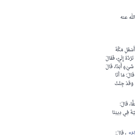
له عنه
سْفَلِ مَكَّةَ
ُدَّهُ إِلَيَّ، فَقَالَ
 شَيْءٍ أَبَدًا، قَالَ
َالَ: مَا أَنَا
َ وَقَدْ جِئْتُ
َقًّا، قَالَ:
َّةَ فِي دِينِنَا
امَ
، قَالَ: