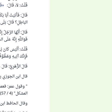
قُلْتُ: لاَ، قَالَ:
فَ
قَالَ: فَأَتَيْتُ أَبَا بَك
البَاطِلِ؟ قَالَ: بَلَى، ق
قَالَ: أَيُّهَا الرَّجُلُ إ
فَوَاللَّهِ إِنَّهُ عَلَى ال
قُلْتُ: أَلَيْسَ كَانَ يُحَ
فَإِنَّكَ آتِيهِ وَمُطَّوِّ
قَالَ الزُّهْرِيُّ: قَالَ ع
قال ابن الجوزي رح
" وقول عمر: فعمل
المشكل" (4 / 57).
وقال الحافظ ابن 