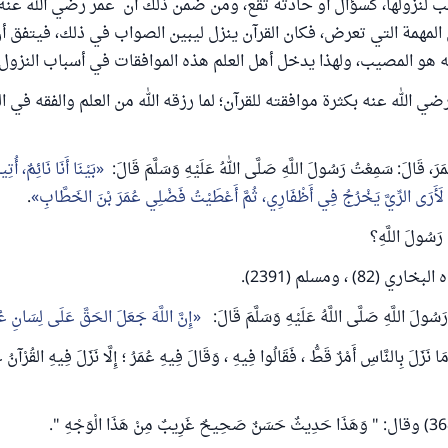
بب لنزولها، كسؤال أو حادثة تقع، ومن ضمن ذلك أن عمر رضي الله عنه 
لمهمة التي تعرض، فكان القرآن ينزل ليبين الصواب في ذلك، فيتفق أ
 هو المصيب، ولهذا يدخل أهل العلم هذه الموافقات في أسباب النزول.
 الله عنه بكثرة موافقته للقرآن؛ لما رزقه الله من العلم والفقه في ا
عُمَرَ، قَالَ: سَمِعْتُ رَسُولَ اللَّهِ صَلَّى اللهُ عَلَيْهِ وَسَلَّمَ قَالَ:
بَيْنَا أَنَا نَائِمٌ، أُت
لَأَرَى الرِّيَّ يَخْرُجُ فِي أَظْفَارِي، ثُمَّ أَعْطَيْتُ فَضْلِي عُمَرَ بْنَ الخَطَّابِ
.
َا رَسُولَ اللَّهِ؟
اري (82) ، ومسلم (2391).
رَسُولَ اللَّهِ صَلَّى اللَّهُ عَلَيْهِ وَسَلَّمَ قَالَ:
إِنَّ اللَّهَ جَعَلَ الحَقَّ عَلَى لِسَانِ عُم
 نَزَلَ بِالنَّاسِ أَمْرٌ قَطُّ ، فَقَالُوا فِيهِ ، وَقَالَ فِيهِ عُمَرُ ؛ إِلَّا نَزَلَ فِيهِ القُرْآنُ