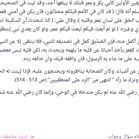
بقين الأولين كأبي بكر وعمر فتلك لا يبلغها أحد، وقد ثبت في الصحيح
لم أنه قال: ( قد كان في الأمم قبلكم محدَّثون، فان يكن في أمتي ف
رب الحق على لسان عمر وقلبه )، وقال على: ( كنا نتحدث أن السكينة 
 وغيره: ( لو لم أبعث فيكم لبعث فيكم عمر، ولو كان بعدي نبي يُنتظر 
 أكمل منه، فإن الصّدّيق كمل في تصديقه للنبي، فلا يتلقى إلا عن النبي
 كعمر يأخذ أحيانا عن قلبه ما يلهمه ويحدث به، لكن قلبه ليس معصوم
ه على ما جاء به الرسول، فان وافقه قبله، وان خالفه رده.
 عن أشياء، وكان الصحابة يناظرونه ويحتجون عليه، فإذا بُينت له ال
رك ما رآه " انتهى من "الرد على المنطقيين" (ص 513 - 514).
رضي الله عنه لم يكن متدخلا في الوحي، وإنما كان رضي الله عنه شدي
لام سؤال وجواب
هل لديك ملاحظة ح