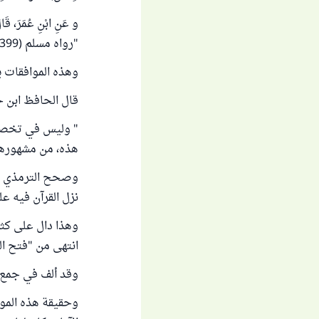
و عَنِ ابْنِ عُمَرَ، قَا
"رواه مسلم (2399).
وهذه الموافقات 
قال الحافظ ابن ح
" وليس في تخصيصه
هذه، من مشهورها
وصحح الترمذي من 
نزل القرآن فيه عل
وهذا دال على كثر
انتهى من "فتح الباري" (
وقد ألف في جمع 
وحقيقة هذه الموا