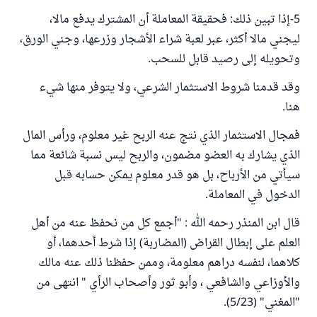
5-إذا تبين ذلك: فحقيقة المعاملة أن المشترك يدفع مالا،
ليجني مالا أكثر، عبر لعبة شراء الأشجار وزرعها، وجني الورق،
وتحويله إلى رصيد قابل للسحب.
وقد قدمنا شروط الاستثمار الشرعي، ولا يتوفر منها شيء
هنا.
فمجال الاستثمار الذي نتج عنه الربح غير معلوم، ورأس المال
الذي يشارك به العضو مضمون، والربح ليس نسبة شائعة مما
سيأتي من الأرباح، بل هو قدر معلوم يمكن حسابه قبل
الدخول في المعاملة.
قال ابن المنذر رحمه الله : "أجمع كل من نحفظ عنه من أهل
العلم على إبطال القراض (المضاربة) إذا شرط أحدهما، أو
كلاهما، لنفسه دراهم معلومة، وممن حفظنا ذلك عنه مالك
والأوزاعي والشافعي ، وأبو ثور وأصحاب الرأي " انتهى من
"المغني" (5/23).