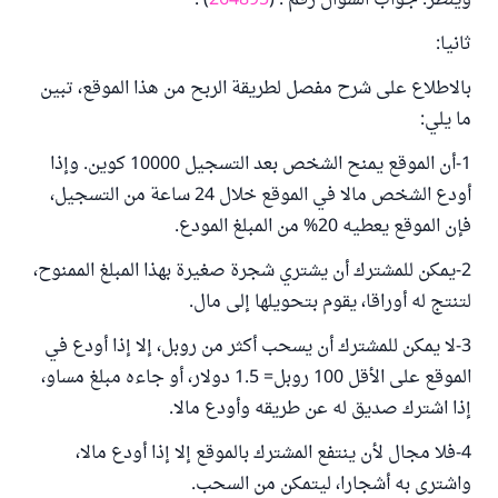
وينظر: جواب السؤال رقم : (
264895
) .
ثانيا:
بالاطلاع على شرح مفصل لطريقة الربح من هذا الموقع، تبين
ما يلي:
1-أن الموقع يمنح الشخص بعد التسجيل 10000 كوين. وإذا
أودع الشخص مالا في الموقع خلال 24 ساعة من التسجيل،
فإن الموقع يعطيه 20% من المبلغ المودع.
2-يمكن للمشترك أن يشتري شجرة صغيرة بهذا المبلغ الممنوح،
لتنتج له أوراقا، يقوم بتحويلها إلى مال.
3-لا يمكن للمشترك أن يسحب أكثر من روبل، إلا إذا أودع في
الموقع على الأقل 100 روبل= 1.5 دولار، أو جاءه مبلغ مساو،
إذا اشترك صديق له عن طريقه وأودع مالا.
4-فلا مجال لأن ينتفع المشترك بالموقع إلا إذا أودع مالا،
واشترى به أشجارا، ليتمكن من السحب.