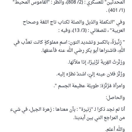
المحدثين" للعسكري : (2/ 808)، وانظر : "القاموس المحيط"
(1/ 401) .
وفي "التكملة والذيل والصلة لكتاب تاج اللغة وصحاح
العربية" ، للصغاني : (3/ 13)، وفيه :
" زِنِّيرَةُ، بالكسر وتشديد النون: اسم مملوكةٍ كانت تعذَّب في
اللهِ، فاشتراها أبو بكر رضي الله عنه فأعتقها.
وزنَّرتُ القِربةَ تَزْنِيرًا، إذا ملأتَها.
وزَنَّرَ فلان عينه إليّ، اشتدّ نظرُه إليه.
وامرأة مُزَنَّرَة: طويلة عظيمة الجسم ".
والحاصل:
أنا لم نجد ذكرا لـ "زنيرة" : بأن معناها : زهرة الجبل، في شيء
من المراجع التي بين أيدينا.
والله أعلم.