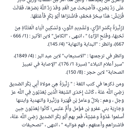
وَالْعُزَّى مَنْ يَعْبُدُهُمَا؟ وَلَكِنَّ هَذَا أَمْرٌ مِنَ السَّمَاءِ، وَرَبِّي قَادِرٌ
عَلَى رَدِّ بَصَرِي، فَأَصْبَحَتْ مِنَ الْغَدِ وَقَدْ رَدَّ اللَّهُ بَصَرَهَا، فَقَالَتْ
قُرَيْشٌ: هَذَا سِحْرُ مُحَمَّدٍ، فَاشْتَرَاهَا أَبُو بَكْرٍ فَأَعْتَقَهَا.
(زِنِّيرَةُ بِكَسْرِ الزَّايِ، وَتَشْدِيدِ النُّونِ، وَتَسْكِينِ الْيَاءِ الْمُثَنَّاةِ مِنْ
تَحْتِهَا، وَفَتْحِ الرَّاءِ) " ، انتهى ، "الكامل" لابن الأثير : (1/ 666 -
667)، وانظر : "البداية والنهاية" (4/ 145).
وانظر في ترجمتها : "الاستيعاب" لابن عبد البر : (4/ 1849)،
"سير أعلام النبلاء" (سيرة 1/ 176)، "الإصابة في تمييز
الصحابة" لابن حجر : (8/ 150).
ومن ذكرها في كتب اللغة : " زِنِّيرَةُ هِيَ مولاة أَبِي بَكْر الصّديق
رَضِيَ اللَّه عَنْهُ ، كَانَتْ إِحْدَى السَّبْعَة الَّذين يُعَذبُونَ فِي اللَّه عز
وَجل ، وهم : بلالٌ وعامرُ بْن فُهَيْرة وزنَّيرة والنهدية وابنتها
وَجَارِيَة بني عَمْرو بْن مُؤَمل وأُمُّ عَنْبَس؛ كَانُوا يُعَذبُونَ حِين
أَسلموا غَدْوَةً وعَشِيَّةً، فَمر بهم أَبُو بَكْر الصّديق رَضِيَ اللَّه عَنْهُ،
فاشتراهم وأَعتقهم ، فهم مَواليه " ، انتهى ، "تصحيفات