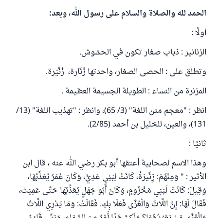
الحمد لله والصلاة والسلام على رسول الله، وبعد:
أولًا :
الزنانير : ذباب صغار تكون في الحشوش.
وتطلق على : الحصى الصغار، واحدتها زُنّارة، زُنَّيْرة.
المزنرة من النساء : الطويلة الجسيمة العظيمة .
انظر : "معجم متن اللغة" (3/ 65)، وانظر : "تهذيب اللغة" (13/
131)، والعين، للخليل بن أحمد (2/85).
ثانيًا :
وهذا الاسم لصحابية أعتقها أبو بكر رضي الله عنه ، قال ابن
الأثير : " وَمِنْهُمْ: زِنِّيرَةُ، كَانَتْ لِبَنِي عَدِيٍّ، وَكَانَ عُمَرُ يُعَذِّبُهَا،
وَقِيلَ: كَانَتْ لَبَنِي مَخْزُومٍ، وَكَانَ أَبُو جَهْلٍ يُعَذِّبُهَا حَتَّى عَمِيَتْ،
فَقَالَ لَهَا: إِنَّ اللَّاتَ وَالْعُزَّى فَعَلَا بِكِ. فَقَالَتْ: وَمَا يَدْرِي اللَّاتُ