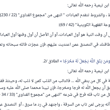
بن تيمية رحمه الله تعالى:
 والشروط تتقدم العبادات " انتهى من "مجموع الفتاوى" (22 / 230).
فقهية الكويتية" (42 / 69):
 أن وقت النية هو أول العبادات، أو أن الأصل أن أول وقتها أول العبادا
طاقتك في التصدق عمن اعتديت عليهم، فإن عجزت فالله سبحانه وتع
مَنْ يَتَّقِ اللَّهَ يَجْعَلْ لَهُ مَخْرَجًا
الطلاق /2.
بن تيمية رحمه الله تعالى:
ة في كل من يتقي الله ... فالتائب من الذنب كمن لا ذنب له، وحينئذ ف
ق أن يجعل الله له فرجا ومخرجا، فإن نبينا محمدا صلى الله عليه وسل
من تاب فله فرج في شرعه "انتهى من "مجموع الفتاوى" (33 / 34 – 35).
نه يرجى لمن تاب من السرقة ، واجتهد في رد ما سرق ، أو التصدق ع