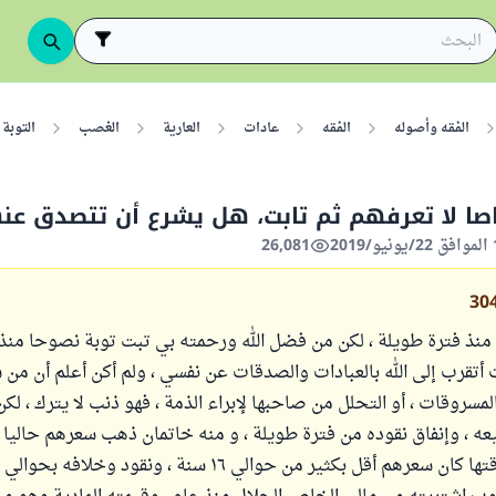
الفقه وأصوله
الفقه
عادات
العارية
الغصب
التوبة
ا لا تعرفهم ثم تابت، هل يشرع أن تتصدق عن
26,081
30
منذ فترة طويلة ، لكن من فضل الله ورحمته بي تبت توبة نصوحا منذ
أتقرب إلى الله بالعبادات والصدقات عن نفسي ، ولم أكن أعلم أن من 
لمسروقات ، أو التحلل من صاحبها لإبراء الذمة ، فهو ذنب لا يترك ، لك
عه ، وإنفاق نقوده من فترة طويلة ، و منه خاتمان ذهب سعرهم حاليا