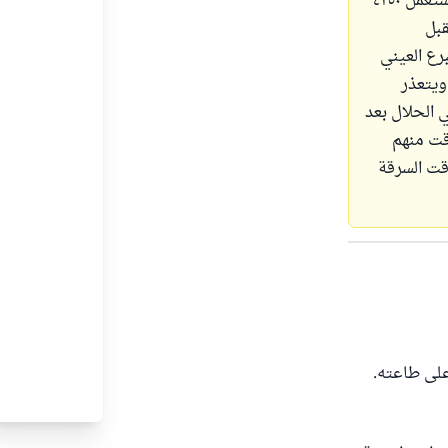
كان لدي لاب توب اشتريته من مالي الخاص الحلال منذ عام ، وقيمته المادية وهو مستعمل ٤٢٥٠
قبل
رع العيني
ويتعذر
 الحلال بعد
قت منهم
قت السرقة
 على طاعته.