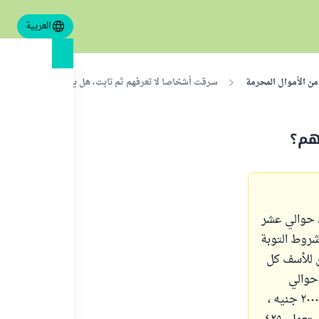
العربية
 من الأموال المحرمة
سرقت أشخاصا لا تعرفهم ثم تابت، هل يشرع أن تتصدق عنه
هم؟
 حوالي عشر
شروط التوبة
ن للأسف كل
 حوالي
٣٠٠٠جنيه ، ووقتها كان سعرهم أقل بكثير من حوالي ١٦ سنة ، ونقود وخلافه بحوالي ٢٠٠٠ جنيه ،