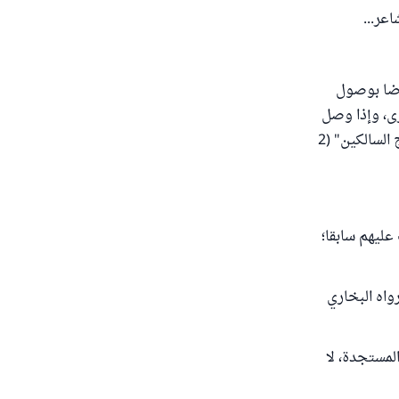
عر...
رضا بوصول
رى، وإذا وصل
إليه ثواب ماله : سره ذلك أعظم من سروره بوصوله إليه في الدنيا... " انتهى من "مدارج السالكين" (2
عليهم سابقا؛
اه البخاري
لمستجدة، لا