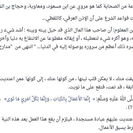
 من الصحابة كما هو مروي عن ابن مسعود، ومعاوية، وحجاج بن الشا
 قواعد الشرع على أن الإذن العرفي، كاللفظي...
ن المعلوم: أن صاحب هذا المال الذي قد حيل بينه وبينه : أشد شيء 
، وهو أكره شيء لتعطيله ، أو إبقائه مقطوعا عن الانتفاع به دنيا وأخ
ت منك ، لا يمكن قلب نيتها ، من كونها عنك ، إلى كونها عمن اعتديت 
بقة ، قد تمت، فتقع على ما نويت.
ى اللهُ عَلَيْهِ وَسَلَّمَ:
إِنَّمَا الأَعْمَالُ بِالنِّيَّاتِ ، وَإِنَّمَا لِكُلِّ امْرِئٍ مَا نَوَى
رو
ديت عليهم عبادة مستجدة ، فيلزم أن يقع هذا العمل بعد هذه النية ا
شرط يسبق الأعمال.