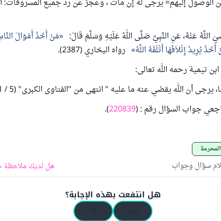
 الوصول إليهم= يرجى له إن مات ، وعجز عن رد جميع المسروقات: أن
يَ اللَّهُ عَنْهُ، عَنِ النَّبِيِّ صَلَّى اللهُ عَلَيْهِ وَسَلَّمَ قَالَ:
مَنْ أَخَذَ أَمْوَالَ النَّاس
أَخَذَ يُرِيدُ إِتْلاَفَهَا أَتْلَفَهُ اللَّهُ
رواه البخاري (2387).
بن تيمية رحمه الله تعالى:
يرجى أن الله يقضي عنه ما عليه " انتهى من "الفتاوى الكبرى" (5 / 421).
راجعي جواب السؤال رقم : (
220839
).
 المحرمة
لام سؤال وجواب
هل لديك ملاحظة ح
هل انتفعت بهذه الإجابة؟
نعم
لا