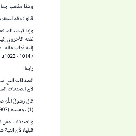
وهذا مذهب جماعة
قالوا: وقد استقرت
وإذا ثبت ذلك، فم
نفعه الأخروي إليه
/ 1014 - 1022).
رابعا:
الصدقات التي سبق
لأن الصدقات السا
قال رَسُولُ اللَّهِ صَلَّ
(1) ، ومسلم (1907) .
والصدقات عمن اعت
قبلها؛ لأن النية 