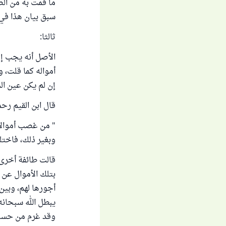
ما قمت به من الص
سبق بيان هذا في 
ثالثا:
الأصل أنه يجب إ
أمواله كما قلت، 
إن لم يكن عين ال
قال ابن القيم رحمه
" من غصب أموالا، 
وبغير ذلك، فاختل
قالت طائفة أخرى:
بتلك الأموال عن أ
أجورها لهم، وبين 
يبطل الله سبحانه 
وقد غرم من حسنا