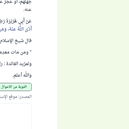
جهلهم، أو عجز عن
عنه.
عَنْ أَبِي هُرَيْرَةَ رَضِ
أَدَّى اللَّهُ عَنْهُ، وَمَنْ 
قال شيخ الإسلام ا
" ومن مات معدِما، 
ولمزيد الفائدة : 
والله أعلم.
التوبة من الأموال
المصدر
:
موقع الإس