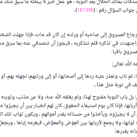
دقات بمالك الحلال بعد التوبة ، هو عمل خير لا يبطله ما سبق منك م
جواب السؤال رقم : (
181396
).
رجاع المسروق إلى صاحبه أو ورثته إن كان قد مات، فإذا جهلت الش
واجتهدت في تذكره فلم تتذكريه ، فيجوز أن تتصدقي عنه بما سرق منه ،
مسروق باقيا.
 الله تعالى:
ثم تاب وتعذر عليه ردها إلى أصحابها، أو إلى ورثتهم، لجهله بهم، أو 
ف في توبة مثل هذا...
 بل باب التوبة مفتوح لهذا، ولم يغلقه الله عنه، ولا عن مذنب، وتوبت
ربابها، فإذا كان يوم استيفاء الحقوق، كان لهم الخيار بين أن يجيزوا م
أن لا يجيزوه، ويأخذوا من حسناته بقدر أموالهم ، ويكون ثواب تلك الص
ثوابها، ولا يجمع لأربابها بين العِوَض والمعوَّض، فيغرمه إياها ، ويجعل
ته بقدرها.