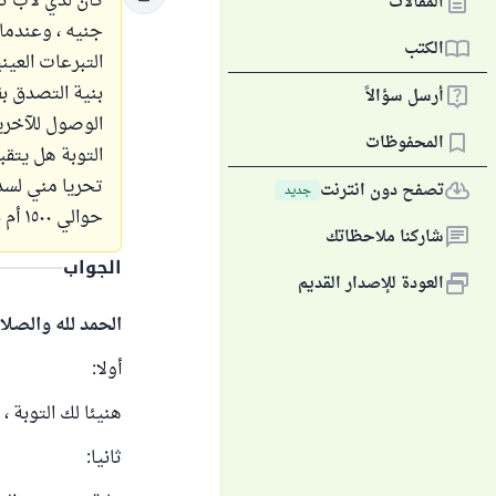
المقالات
جنيه ، وعندما
الكتب
التبرعات العين
بنية التصدق بق
أرسل سؤالاً
الوصول للآخرين
المحفوظات
التوبة هل يتقب
تحريا مني لسد
تصفح دون انترنت
جديد
حوالي ١٥٠٠ أم بقيمة وزنه بسعر اليوم ؟
شاركنا ملاحظاتك
الجواب
العودة للإصدار القديم
الحمد لله والصلا
أولا:
هنيئا لك التوبة ،
ثانيا: