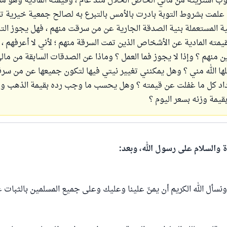
 علمت بشروط التوبة بادرت بالأمس بالتبرع به لصالح جمعية خيرية ت
ية المستعملة بنية الصدقة الجارية عن من سرقت منهم ، فهل يجوز التب
يمته المادية عن الأشخاص الذين تمت السرقة منهم ؛ لأني لا أعرفهم ، 
 منهم ؟ وإذا لا يجوز فما العمل ؟ وماذا عن الصدقات السابقة من مالي
لها الله مني ؟ وهل يمكنني تغيير نيتي فيها لتكون جميعها عن من سر
اد كل ما غفلت عن قيمته ؟ وهل يحسب ما وجب رده بقيمة الذهب و
ة والسلام على رسول الله، وبعد:
 ونسأل الله الكريم أن يمنّ علينا وعليك وعلى جميع المسلمين بالثبات