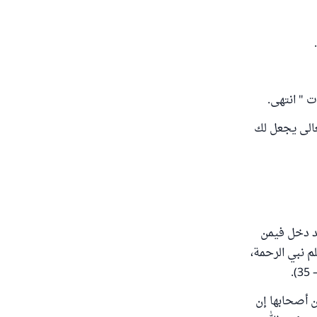
ت " انتهى.
الى يجعل لك
قد دخل فيمن
م نبي الرحمة،
ن أصحابها إن