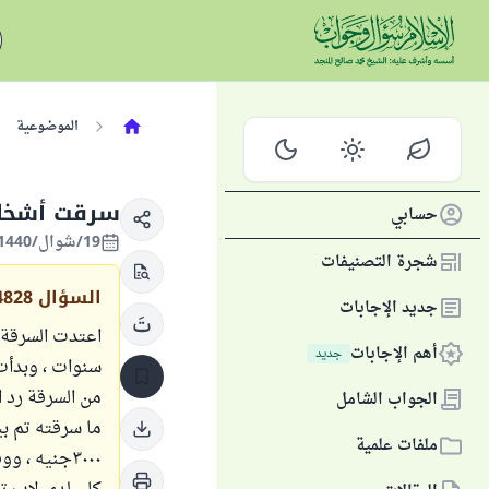
الموضوعية
سرقت أشخاص
حسابي
19/شوال/1440 الموافق 22/يونيو/2019
شجرة التصنيفات
السؤال
4828
جديد الإجابات
اعتدت السرقة 
أهم الإجابات
جديد
سنوات ، وبدأت 
من السرقة رد ا
الجواب الشامل
ما سرقته تم بي
ملفات علمية