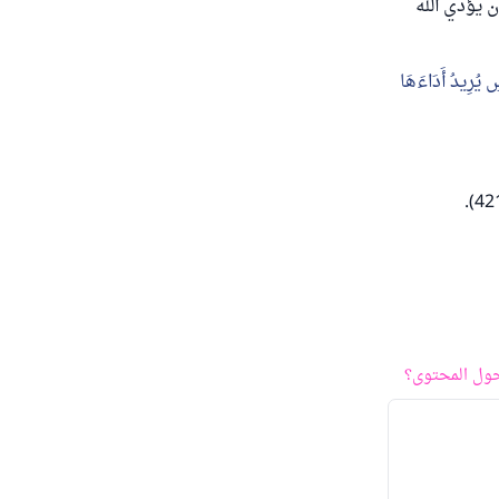
 يؤدي الله
ِ يُرِيدُ أَدَاءَهَا
ول المحتوى؟