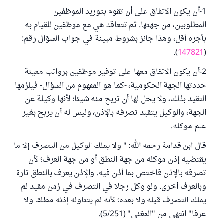
1-أن يكون الاتفاق على أن تقوم بتوريد الموظفين
المطلوبين، من جهتها. ثم تتعاقد هي مع موظفين للقيام به
بأجرة أقل، وهذا جائز بشروط مبينة في جواب السؤال رقم:
).
147821
(
2-أن يكون الاتفاق معها على توفير موظفين برواتب معينة
حددتها الجهة الحكومية، -كما هو المفهوم من السؤال- فيلزمها
التقيد بذلك، ولا يحل لها أن تربح منه شيئا؛ لأنها وكيلة عن
الجهة، والوكيل يتقيد تصرفه بالإذن، وليس له أن يربح بغير
علم موكله.
قال ابن قدامة رحمه الله: " ولا يملك الوكيل من التصرف إلا ما
يقتضيه إذن موكله من جهة النطق أو من جهة العرف؛ لأن
تصرفه بالإذن فاختص بما أذن فيه. والإذن يعرف بالنطق تارة
وبالعرف أخرى. ولو وكل رجلا في التصرف في زمن مقيد لم
يملك التصرف قبله ولا بعده؛ لأنه لم يتناوله إذنه مطلقا ولا
عرفا" انتهى من "المغني" (5/251).