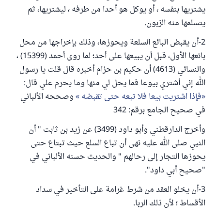
يشتريها بنفسه ، أو يوكل هو أحدا من طرفه ، ليشتريها، ثم
يتسلمها منه الزبون.
2-أن يقبض البائع السلعة ويحوزها، وذلك بإخراجها من محل
بائعها الأول، قبل أن يبيعها على أحد؛ لما روى أحمد (15399) ،
والنسائي (4613) أن حكيم بن حزام أخبره قال قلت يا رسول
الله إني أشتري بيوعا فما يحل لي منها وما يحرم علي قال:
فإذا اشتريت بيعا فلا تبعه حتى تقبضه
وصححه الألباني
في صحيح الجامع برقم: 342
وأخرج الدارقطني وأبو داود (3499) عن زيد بن ثابت " أن
النبي صلى الله عليه نهى أن تباع السلع حيث تبتاع حتى
يحوزها التجار إلى رحالهم " والحديث حسنه الألباني في
"صحيح أبي داود".
3-أن يخلو العقد من شرط غرامة على التأخير في سداد
الأقساط ؛ لأن ذلك الربا.