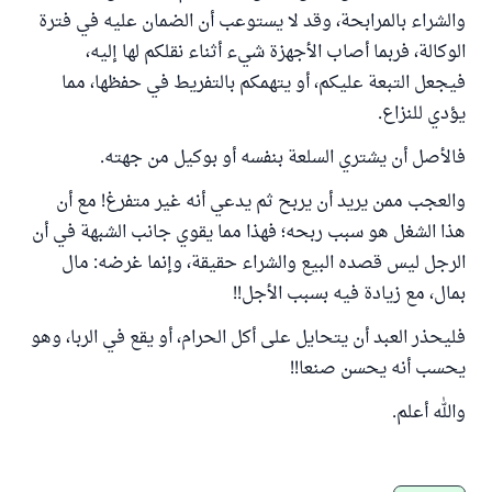
والشراء بالمرابحة، وقد لا يستوعب أن الضمان عليه في فترة
الوكالة، فربما أصاب الأجهزة شيء أثناء نقلكم لها إليه،
فيجعل التبعة عليكم، أو يتهمكم بالتفريط في حفظها، مما
يؤدي للنزاع.
فالأصل أن يشتري السلعة بنفسه أو بوكيل من جهته.
والعجب ممن يريد أن يربح ثم يدعي أنه غير متفرغ! مع أن
هذا الشغل هو سبب ربحه؛ فهذا مما يقوي جانب الشبهة في أن
الرجل ليس قصده البيع والشراء حقيقة، وإنما غرضه: مال
بمال، مع زيادة فيه بسبب الأجل!!
فليحذر العبد أن يتحايل على أكل الحرام، أو يقع في الربا، وهو
يحسب أنه يحسن صنعا!!
والله أعلم.