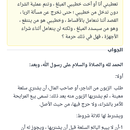
تعطيني أنا أو أخت خطيبي المبلغ ، وتتم عملية الشراء
دون تدخل من خطيبي ؛ حتى نخرج عن مسألة الربا ،
القصد أننا نتعامل بالأقساط ، وخطيبي هو من ينتفع ،
وهو من سيسدد المبلغ ، ولكنه لن يتعامل أثناء شراء
الأجهزة ، فهل في ذلك حرمة ؟
الجواب
الحمد لله والصلاة والسلام على رسول الله، وبعد:
أولا:
طلب الزبون من التاجر، أو صاحب المال، أن يشتري سلعة
معينة ، ثم يشتريها الزبون منه بعد ذلك: تسمى بيع المرابحة
للآمر بالشراء، ولا حرج فيها، من حيث الأصل.
ويشترط لها ثلاثة شروط:
1-أن لا يبيع البائع السلعة قبل أن يشتريها ، ويجوز له أن