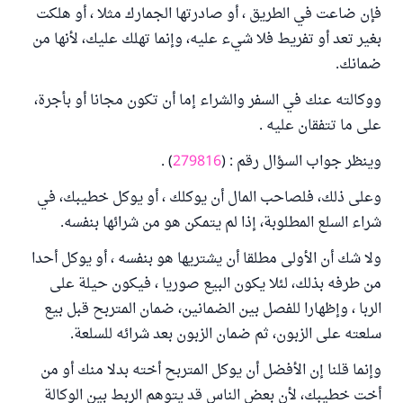
فإن ضاعت في الطريق ، أو صادرتها الجمارك مثلا ، أو هلكت
بغير تعد أو تفريط فلا شيء عليه، وإنما تهلك عليك، لأنها من
ضمانك.
ووكالته عنك في السفر والشراء إما أن تكون مجانا أو بأجرة،
على ما تتفقان عليه .
وينظر جواب السؤال رقم : (
279816
) .
وعلى ذلك، فلصاحب المال أن يوكلك ، أو يوكل خطيبك، في
شراء السلع المطلوبة، إذا لم يتمكن هو من شرائها بنفسه.
ولا شك أن الأولى مطلقا أن يشتريها هو بنفسه ، أو يوكل أحدا
من طرفه بذلك، لئلا يكون البيع صوريا ، فيكون حيلة على
الربا ، وإظهارا للفصل بين الضمانين، ضمان المتربح قبل بيع
سلعته على الزبون، ثم ضمان الزبون بعد شرائه للسلعة.
وإنما قلنا إن الأفضل أن يوكل المتربح أخته بدلا منك أو من
أخت خطيبك، لأن بعض الناس قد يتوهم الربط بين الوكالة