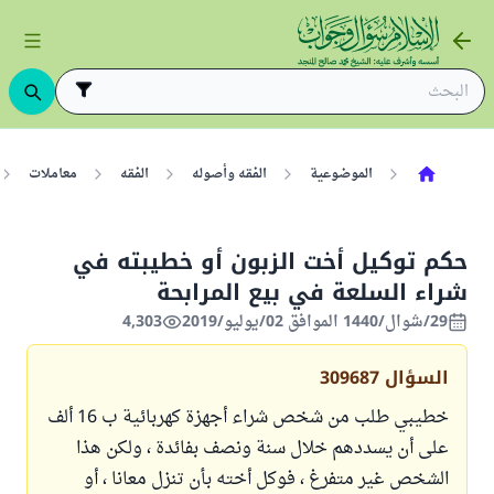
الموضوعية
الفقه وأصوله
الفقه
معاملات
حكم توكيل أخت الزبون أو خطيبته في
شراء السلعة في بيع المرابحة
29/شوال/1440 الموافق 02/يوليو/2019
4,303
السؤال
309687
خطيبي طلب من شخص شراء أجهزة كهربائية ب 16 ألف
على أن يسددهم خلال سنة ونصف بفائدة ، ولكن هذا
الشخص غير متفرغ ، فوكل أخته بأن تنزل معانا ، أو