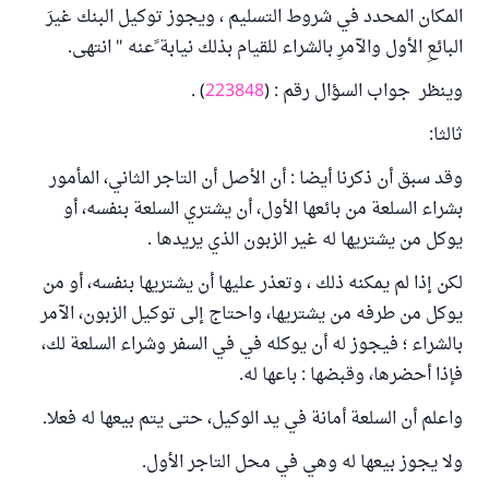
المكان المحدد في شروط التسليم ، ويجوز توكيل البنك غيرَ
البائعِ الأول والآمرِ بالشراء للقيام بذلك نيابة ًعنه " انتهى.
وينظر جواب السؤال رقم : (
223848
) .
ثالثا:
وقد سبق أن ذكرنا أيضا : أن الأصل أن التاجر الثاني، المأمور
بشراء السلعة من بائعها الأول، أن يشتري السلعة بنفسه، أو
يوكل من يشتريها له غير الزبون الذي يريدها .
لكن إذا لم يمكنه ذلك ، وتعذر عليها أن يشتريها بنفسه، أو من
يوكل من طرفه من يشتريها، واحتاج إلى توكيل الزبون، الآمر
بالشراء ؛ فيجوز له أن يوكله في في السفر وشراء السلعة لك،
فإذا أحضرها، وقبضها : باعها له.
واعلم أن السلعة أمانة في يد الوكيل، حتى يتم بيعها له فعلا.
ولا يجوز بيعها له وهي في محل التاجر الأول.