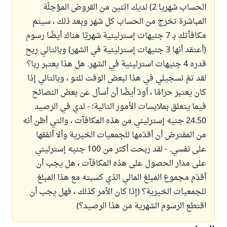
الحساب شهريا 2) لديك اثنين من القروض المؤجلّة
المباشرة تخرج من الحساب كل شهر وبعد ذلك ، سيتم
مكافأتك بـ 7 جنيهات إسترلينية شهريًا هناك أيضًا رسوم
(أعتقد أنها 3 جنيهات إسترلينية في الشهر) وبالتالي ربح
قدره 4 جنيهات استرلينية في الشهر. هل هذا يعتبر ربا؟
لقد تمّ تسجيلي في هذا لبعض الوقت للتو ، وبالتالي إذا
كان يعتبر حرامًا ، أودّ أيضًا أن أسأل عن بعض النصائح
فيما يتعلق بملابسات الأمور التالية: - لدي في الرصيد
24.50 جنيه إسترليني من هذه المكافآت ، والتي أظن أنه
من المفترض أن أقدّمها للجمعيات الخيرية وألا أنفقها
على نفسي. - لقد ربحت أكثر من 100 جنيه إسترليني
على مدار الحصول على هذه المكافآت ، هل يجب أن
أقدّم مجموع المبلغ المالي الذي كسبته مع هذا المبلغ
للجمعيات الخيرية؟ (إذا كان الأمر كذلك ، فهل يجب أن
اقتطع الرسوم الشهرية من هذا الرصيد؟)