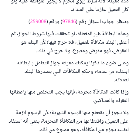
مدة معينة؛ لأنه شرط ربوي محرم لا يجوز الموافقة عليه ولو
كان العميل عازما على السداد.
وينظر: جواب السؤال رقم (
97846
) ورقم (
259008
)
وهذه البطاقة غير المغطاة، لو تحققت فيها شروط الجواز، ثم
أعطى البنك مكافأة للعميل، فلا حرج فيها؛ لأن البنك هو
المقرض، فهو مقرض ومتبرع، ولا حرج في ذلك.
وعلى ضوء ما ذكرنا يمكنك معرفة جواز التعامل بالبطاقة
ابتداء، من عدمه، وحكم المكافآت التي يصدرها البنك
لعملائه.
وإذا كانت المكافأة محرمة، فإنها يجب التخلص منها بإعطائها
الفقراء والمساكين.
ولا يجوز أن يقتطع منها الرسوم الشهرية؛ لأن الرسوم لازمة
على العميل، واقتطاعها من المكافأة المحرمة، يعني أنه استفاد
لنفسه بجزء من المكافأة، وهو ممنوع من ذلك.