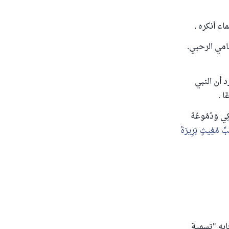
ء أنكره .
امي الرحبي.
أن النبي
ا .
بْكِي وَدُمُوعُهُ
ِّ مُغِيثٍ بَرِيرَةَ
ابه "تسمية