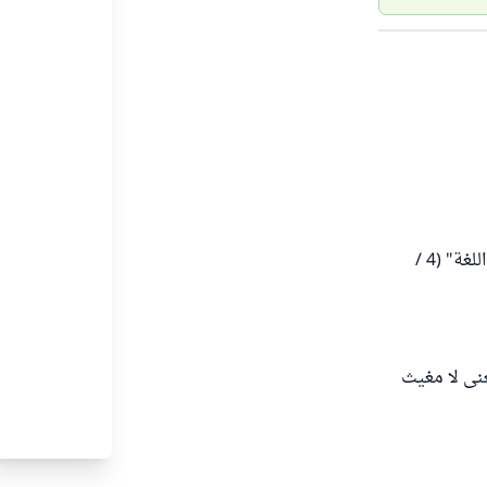
" غَوَثَ: وهي الغَوْث مِن الإغاثة، وهي الإغاثة والنُّصرة عند الشّدّة " انتهى من "مقاييس اللغة" (4 /
معنى لا مغيث