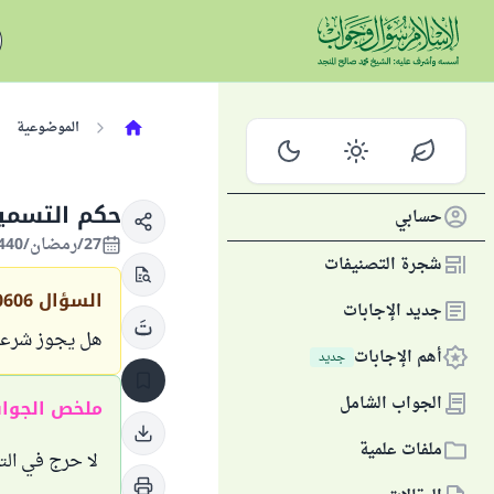
الموضوعية
حكم التسمي
حسابي
27/رمضان/1440 الموافق 01/يونيو/2019
شجرة التصنيفات
السؤال
0606
جديد الإجابات
هل يجوز شرعاً
أهم الإجابات
جديد
الجواب الشامل
ملخص الجوا
ملفات علمية
لا حرج في التس