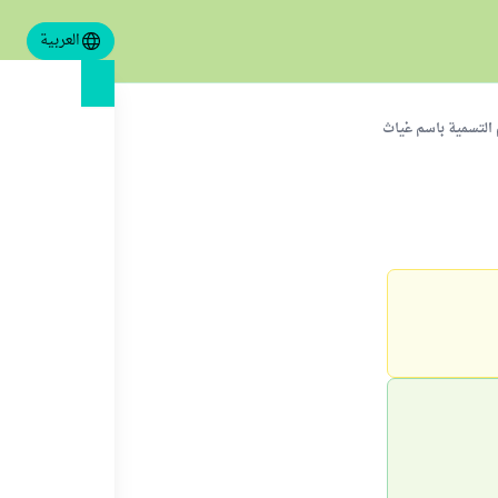
العربية
التسمية باسم غياث