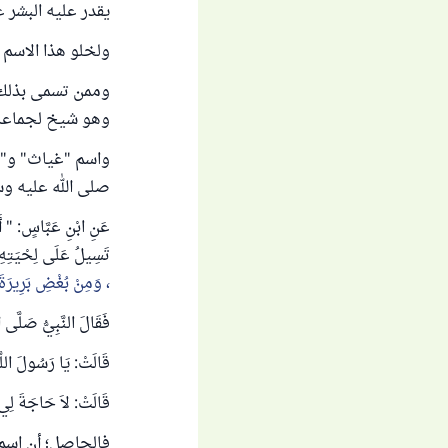
يقدر عليه البشر ع
ولخلو هذا الاسم 
وممن تسمى بذلك :
وهو شيخ لجماعة 
واسم "غياث" و"م
صلى الله عليه وسل
عَنِ ابْنِ عَبَّاسٍ: " أَن
تَسِيلُ عَلَى لِحْيَتِهِ؛
، وَمِنْ بُغْضِ بَرِيرَة
فَقَالَ النَّبِيُّ صَلَّى 
قَالَتْ: يَا رَسُولَ الل
قَالَتْ: لاَ حَاجَةَ لِي
فالحاصل؛ أن اسم 