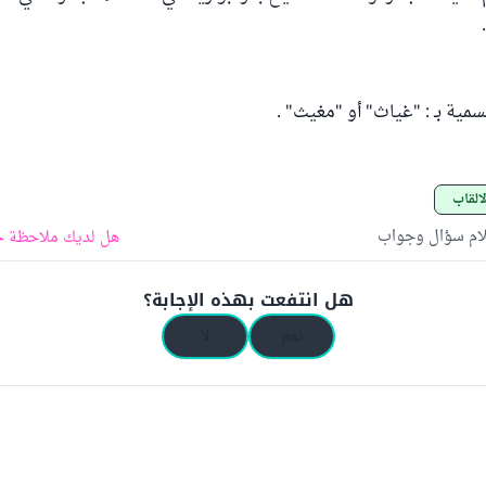
سمية بـ : "غياث" أو "مغيث" .
ألقاب
لام سؤال وجواب
هل لديك ملاحظة ح
هل انتفعت بهذه الإجابة؟
نعم
لا