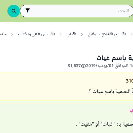
الآداب والأخلاق والرقائق
الآداب
الأسماء والكنى والألقاب
حكم 
ة باسم غياث
31,637
31
 التسمية باسم غياث ؟
ب
مية بـ : "غياث" أو "مغيث" .