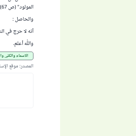
المولود" (ص 67).
والحاصل :
أنه لا حرج في الت
والله أعلم.
الأسماء والكنى وال
المصدر
:
موقع الإس