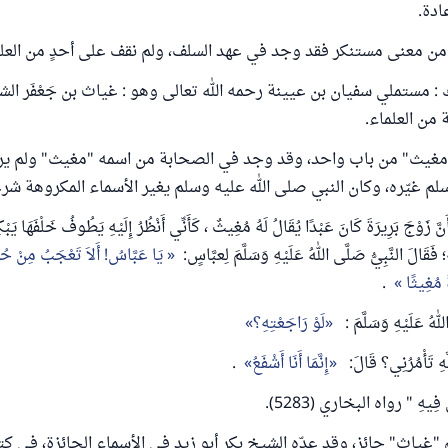
ادة.
من معنى مستنكر فقد وجد في عهد السلف، ولم نقف على أحدٍ من العلما
 مستملي سفيان بن عيينة رحمه الله تعالى وهو : غياث بن جَعْفَر الش
من العلماء.
غيث" من باب واحد، وقد وجد في الصحابة من اسمه "مغيث" ولم يرد 
م غيّره، وكان النبي صلى الله عليه وسلم يغير الأسماء المكروهة شرعً
َّ زَوْجَ بَرِيرَةَ كَانَ عَبْدًا يُقَالُ لَهُ مُغِيثٌ ، كَأَنِّي أَنْظُرُ إِلَيْهِ يَطُوفُ خَلْفَهَا يَ
 فَقَالَ النَّبِيُّ صَلَّى اللهُ عَلَيْهِ وَسَلَّمَ لِعبَّاسٍ:
يَا عَبَّاسُ! أَلاَ تَعْجَبُ مِنْ حُب
َ مُغِيثًا
.
اللهُ عَلَيْهِ وَسَلَّمَ :
لَوْ رَاجَعْتِهِ؟
َّهِ تَأْمُرُنِي؟ قَالَ:
إِنَّمَا أَنَا أَشْفَعُ
.
 فِيهِ " رواه البخاري (5283).
"غياث" جائز، وقد عدّه الشيخ بكر أبو زيد في الأسماء الجائزة، في كت