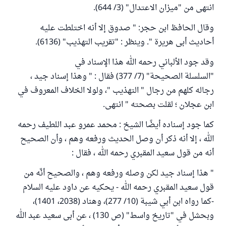
انتهى من "ميزان الاعتدال" (3/ 644).
وقال الحافظ ابن حجر: " صدوق إلا أنه اختلطت عليه
أحاديث أبى هريرة ". وينظر : "تقريب التهذيب" (6136).
وقد جود الألباني رحمه الله هذا الإسناد في
"السلسلة الصحيحة" (7/ 377) فقال : " وهذا إسناد جيد ،
رجاله كلهم من رجال " التهذيب "، ولولا الخلاف المعروف في
ابن عجلان ؛ لقلت بصحته " انتهى.
كما جود إسناده أيضًا الشيخ : محمد عمرو عبد اللطيف رحمه
الله ، إلا أنه ذكر أن وصل الحديث ورفعه وهم ، وأن الصحيح
أنه من قول سعيد المقبري رحمه الله ، فقال :
" هذا إسناد جيد لكن وصله ورفعه وهم ، والصحيح أنَّه من
قول سعيد المقبري رحمه الله - يحكيه عن داود عليه السلام
-كما رواه ابن أبي شيبة (10/ 277)، وهناد (2038، 1401)،
وبحشل في "تاريخ واسط" (ص 130) ، عن أبى سعيد عبد الله