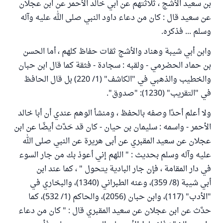
بن سعيد الأشج ، ثلاثتهم عن أبي خالد الأحمر عن ابن عجلان
عن سعيد قال : كان من دعاء داود النبي صلى الله عليه وآله
وسلم ... فذكره.
وابن أبي شيبة وهناد والأشج ثقات حفاظ كلهم ، أما الحسن
بن حماد الحضرمي - ولقبه : سجادة - فثقة كما قال ابن حبان
والخطيب والذهبي في "الكاشف" (1/ 220) بل قال الحافظ
في "التقريب" (1230): "صدوق".
ولا أعلم أحدًا وصفه بالحفظ ، ومنشأ الوهم عندي أن أبا خالد
الأحمر - واسمه : سليمان بن حيان - كان قد حَدَّث أيضًا عن ابن
عجلان عن سعيد المقبري عن أبى هريرة عن النبي صلى الله
عليه وآله وسلم بحديث : " اللهم إني أعوذ بك من جار السوء
في دار المقامة ، فإن جار البادية يتحول " ، كما عند ابن
أبي شيبة (8/ 359)، وعنه الطبراني (1340)، والبخاري في
"الأدب" (117)، وابن حبان (2056)، والحاكم (1/ 532)، كما
حدَّث عن ابن عجلان عن سعيد المقبري قال : " كان من دعاء