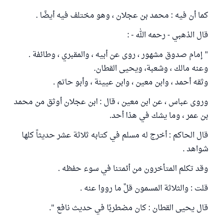
كما أن فيه : محمد بن عجلان ، وهو مختلف فيه أيضًا .
قال الذهبي - رحمه الله - :
" إمام صدوق مشهور ، روى عن أبيه ، والمقبري ، وطائفة .
وعنه مالك ، وشعبة، ويحيى القطان.
وثقه أحمد ، وابن معين ، وابن عيينة ، وأبو حاتم .
وروى عباس ، عن ابن معين ، قال : ابن عجلان أوثق من محمد
بن عمر ، وما يشك في هذا أحد.
قال الحاكم : أخرج له مسلم في كتابه ثلاثة عشر حديثاً كلها
شواهد .
وقد تكلم المتأخرون من أئمتنا في سوء حفظه .
قلت : والثلاثة المسمون قلَّ ما رووا عنه .
قال يحيى القطان : كان مضطربًا في حديث نافع ".