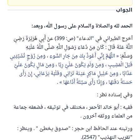
الجواب
الحمد لله والصلاة والسلام على رسول الله، وبعد:
أخرج الطبراني في "الدعاء" (ص: 399) عنْ أَبِي هُرَيْرَةَ رَضِيَ
اللَّهُ عَنْهُ قَالَ : كَانَ مِنْ دُعَاءِ رَسُولِ اللَّهِ صَلَّى اللهُ عَلَيْهِ
وَسَلَّمَ:
اللَّهُمَّ إِنِّي أَعُوذُ بِكَ مِنْ جَارِ السُّوءِ ، وَمِنْ زَوْجٍ تُشَيِّبُنِي
قَبْلَ الْمَشِيبِ ، وَمِنْ وَلَدٍ يَكُونُ عَلَيَّ رِبًا ، وَمِنْ مَالٍ يَكُونُ عَلَيَّ
عَذَابًا ، وَمِنْ خَلِيلٍ مَاكِرٍ عَيْنَهُ تَرَانِي وَقَلْبُهُ يَرْعَانِي، إِنْ رَأَى
حَسَنَةً دَفَنَهَا ، وَإِذَا رَأَى سَيِّئَةً أَذَاعَهَا
.
وفي إسناده نظر :
ففيه : أبو خالد الأحمر ، مختلف في توثيقه ، فضعفه جماعة
من العلماء ووثقه آخرون .
ورتبته عند الحافظ ابن حجر : "صدوق يخطئ " . وينظر :
"تقريب التهذيب" (2547).