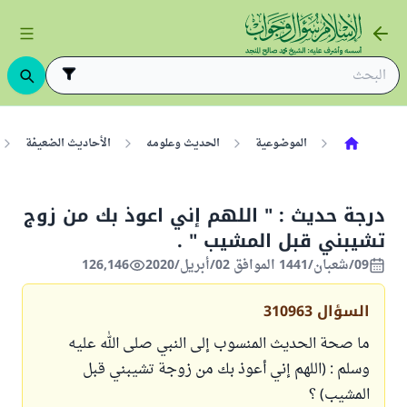
الموضوعية
الحديث وعلومه
الأحاديث الضعيفة
درجة حديث : " اللهم إني اعوذ بك من زوج
تشيبني قبل المشيب " .
09/شعبان/1441 الموافق 02/أبريل/2020
126,146
السؤال
310963
ما صحة الحديث المنسوب إلى النبي صلى الله عليه
وسلم : (اللهم إني أعوذ بك من زوجة تشيبني قبل
المشيب) ؟