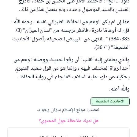
داود ... الخ" ؛ فاختلط الأمر على الحسن بن حماد ، فأدرج
المتنين بالسند الموصول وحده ، ولم يفصل هذا من ذاك .
هذا إن لم يكن الوهم من الحافظ الطبراني نفسه - رحمه الله -
فإن له أوهامًا نادرة ، فانظر ترجمته من "لسان الميزان" (3/
383، 384) " . انتهى من "تبييض الصحيفة بأصول الأحاديث
الضعيفة" (1/ 36).
والذي يطمئن إليه القلب : أن رفع الحديث ووصله : وهم من
أحد الرواة المختلف فيهم ، وإنما هو من قول سعيد المقبري
يحكيه عن داود عليه السلام ، كما جاء في رواية الحفاظ .
والله أعلم.
الأحاديث الضعيفة
المصدر
:
موقع الإسلام سؤال وجواب
هل لديك ملاحظة حول المحتوى؟