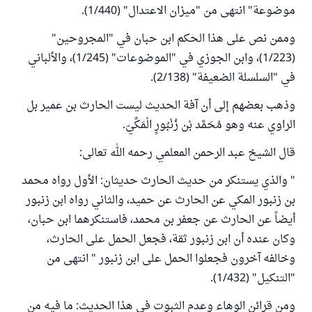
موضوعة" انتهى من "ميزان الاعتدال" (1/440).
وممن نص على هذا الحكم ابن حبان في "المجروحين"
(1/223)، وابن الجوزي في "الموضوعات" (1/245)، والألباني
في "السلسلة الضعيفة" (2/138).
وذهب بعضهم إلى أن آفة الحديث ليست الحارث بن عمير بل
الراوي عنه وهو مُحَمَّد بْن زُنْبُورٍ الْمَكِّيّ.
قال الشيخ عبد الرحمن المعلمي رحمه الله تعالى:
" والذي يستنكر من حديث الحارث حديثان: الأول رواه محمد
بن زنبور المكي عن الحارث عن حميد، والثاني رواه ابن زنبور
أيضاً عن الحارث عن جعفر بن محمد، فاستنكرهما ابن حبان،
وكان عنده أن ابن زنبور ثقة، فجعل الحمل على الحارث،
وخالفه آخرون فجعلوا الحمل على ابن زنبور " انتهى من
"التنكيل" (1/432).
ومن قرائن الوهاء وعدم الثبوت في هذا الحديث: ما فيه من