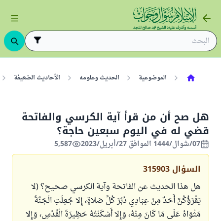
الموضوعية
الحديث وعلومه
الأحاديث الضعيفة
هل صح أن من قرأ آية الكرسي والفاتحة
قضي له في اليوم سبعين حاجة؟
07/شوال/1444 الموافق 27/أبريل/2023
5,587
السؤال
315903
هل هذا الحديث عن الفاتحة وآية الكرسي صحيح؟ (لا
يَقْرَؤُكُنَّ أَحَدٌ مِنْ عِبَادِي دُبُرَ كُلِّ صَلاةٍ، إِلا جُعِلَتِ الْجَنَّةُ
مَثْوَاهُ عَلَى مَا كَانَ مِنْهُ، وَإِلا أَسْكَنْتُهُ حَظِيرَةَ الْقُدُسِ، وَإِلا