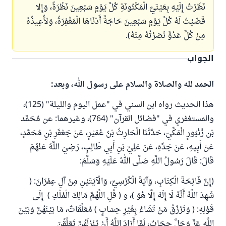
نَظَرْتُ إِلَيْهِ بِعَيْنَيَّ الْمَكْنُونَةِ كُلَّ يَوْمٍ سَبْعِينَ نَظْرَةً، وَإِلا
قَضَيْتُ لَهُ كُلَّ يَوْمٍ سَبْعِينَ حَاجَةً أَدْنَاهَا الْمَغْفِرَةُ، وَلأُعِيذُهُ
مِنْ كُلِّ عَدُوٍّ نَصَرْتُهُ مِنْهُ).
الجواب
الحمد لله والصلاة والسلام على رسول الله، وبعد:
هذا الحديث رواه ابن السني في "عمل اليوم والليلة" (125)،
والمستغفري في "فضائل القرآن" (764)، وغيرهما: عن مُحَمَّد
بْن زُنْبُورٍ الْمَكِّيّ، حَدَّثَنَا الْحَارِثُ بْنُ عُمَيْرٍ، عَنْ جَعْفَرِ بْنِ مُحَمَّدٍ،
عَنْ أَبِيهِ، عَنْ جَدِّهِ، عَنْ عَلِيِّ بْنِ أَبِي طَالِبٍ، رَضِيَ اللَّهُ عَنْهُمْ
قَالَ: قَالَ رَسُولُ اللَّهِ صَلَّى اللهُ عَلَيْهِ وَسَلَّمَ:
(إِنَّ فَاتِحَةَ الْكِتَابِ، وَآيَةَ الْكُرْسِيِّ، وَالْآيَتَيْنِ مِنْ آلِ عِمْرَانَ: (
شَهِدَ اللَّهُ أَنَّهُ لَا إِلَهَ إِلَّا هُوَ )، و ( قُلِ اللَّهُمَّ مَالِكَ الْمُلْكِ ) إِلَى
قَوْلِهِ: ( وَتَرْزُقُ مَنْ تَشَاءُ بِغَيْرِ حِسَابٍ ) مُعَلَّقَاتٌ، مَا بَيْنَهُنَّ وَبَيْنَ
اللَّهِ عَزَّ وَجَلَّ حِجَابٌ، لَمَّا أَرَادَ اللَّهُ أَنْ يُنْزِلَهُنَّ تَعَلَّقْنَ