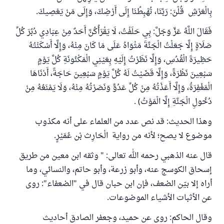
بِالْعَرْشِ قُلْنَ: رَبَّنَا، تُهْبِطُنَا إِلَى أَرْضِكَ، وَإِلَى مَنْ يَعْصِيكَ.
فَقَالَ اللَّهُ عَزَّ وَجَلَّ: بِي حَلَفْتُ، لَا يَقْرَأُكُنَّ أَحَدٌ مِنْ عِبَادِي دُبُرَ كُلِّ
صَلَاةٍ إِلَّا جَعَلْتُ الْجَنَّةَ مَثْوَاهُ عَلَى مَا كَانَ مِنْهُ، وَإِلَّا أَسْكَنْتُهُ
حَظِيرَةَ الْقُدُسِ، وَإِلَّا نَظَرْتُ إِلَيْهِ بِعَيْنِي الْمَكْنُونَةِ كُلَّ يَوْمٍ
سَبْعِينَ نَظْرَةً، وَإِلَّا قَضَيْتُ لَهُ كُلَّ يَوْمٍ سَبْعِينَ حَاجَةً، أَدْنَاهَا
الْمَغْفِرَةُ، وَإِلَّا أَعَذْتُهُ مِنْ كُلِّ عَدُوٍّ وَنَصَرْتُهُ مِنْهُ، وَلَا يَمْنَعُهُ مِنْ
دُخُولِ الْجَنَّةِ إِلَّا الْمَوْتُ) .
وهذا الحديث: قد نص عدد من العلماء على أنه مكذوب
موضوع لا يصح؛ لأنه من رواية الْحَارِث بْن عُمَيْرٍ.
قال عنه الذهبي رحمه الله تعالى: " وثقه ابن معين من طريق
إسحاق الكوسج عنه، وأبو زرعة، وأبو حاتم، والنسائي، وما
أراه إلا بيّن الضعف، فإن ابن حبان قال في "الضعفاء": روى
عن الأثبات الأشياء الموضوعات.
وقال الحاكم: روى عن حميد، وجعفر الصادق أحاديث