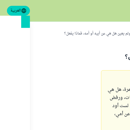
العربية
ولم يعين هل هي عن أبيه أو أمه، فماذا يفعل؟
؟
مرة، هل هي
قات، ورفض
 لست أود
عن أمي،