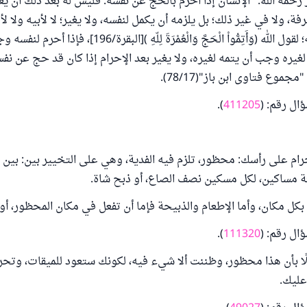
 رحمه الله: "الإنسان إذا أحرم بالحج عن نفسه: فليس له بعد ذلك أن يغي
فة، ولا في غير ذلك؛ بل يلزمه أن يكمل لنفسه، ولا يغير؛ لا لأبيه ولا لأم
بل يتعين الحج له؛ لقول الله (وَأَتِمُّواْ الْحَجَّ وَالْعُمْرَةَ لِلّهِ )[ا
لغيره وجب أن يتمه لغيره، ولا يغير بعد الإحرام إذا كان قد حج عن نف
جموع فتاوى ابن باز"(78/17).
ال رقم: (
411205
).
م على رأسك: محظور، تلزم فيه الفدية، وهي على التخيير بين: بين ص
تة مساكين، لكل مسكين نصف الصاع، أو ذبح شاة.
كل مكان، وأما الإطعام والذبيحة فإما أن تفعل في مكان المحظور، أو
ال رقم: (
111320
).
ا بأن هذا محظور، وظننت ألا شيء فيه، لكونك ستعود للميقات، وتحر
عليك.