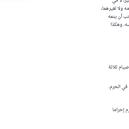
ر، لا في
ه ولا لغيرهما،
لبقرة/196]، فإذا أحرم لنفسه وجب أن يتمه
سه. وهكذا
يام ثلاثة
 في الحرم.
م إحراما