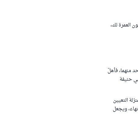
ون العمرة لك،
ج عن كل واحد منهما، فأهلّ
بي حنيفة
نزلة التعيين
نتهاء، ويجعل