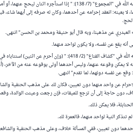
وقال النووي رحمه الله في "المجموع" (7/ 138): " إذا استأجره اثنان ليحج عنه
 لا بعينه: انعقد إحرامه عن أحدهما، وكان له صرفه إلى أيهما شاء، قب
لحج.
ه العبدري عن مذهبنا، وبه قال أبو حنيفة ومحمد بن الحسن" انتهى.
 أنه يقع عن نفسه، ولا يكون لواحد منهما.
قال البهوتي رحمه الله في "كشاف القناع" (2/ 418): " (وإن أحرم عن اثنين
ه لا يمكن وقوعه عنهما، وليس أحدهما أولى بوقوعه عنه من الآخر، (أ
: وقع عن نفسه دونهما، لما تقدم" انتهى.
إحرام عن واحد منهما دون تعيين، فكان لك على مذهب الحنفية والشا
ف، دون حاجة إلى أن ترجع للميقات، فإن رجعت وعينت الوالدة، وقعت ا
حنابلة، فلا يمكن ذلك.
لم تتذكر النية لواحد منهما، فالعمرة لك.
دهما دون تعيين، ففي المسألة خلاف، وعلى مذهب الحنفية والشافعي