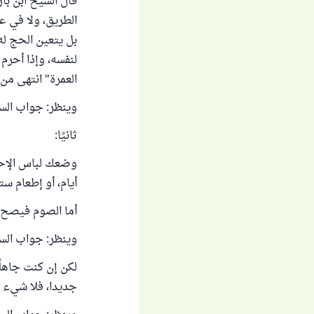
قال الشيخ ابن باز
الطريق، ولا في عر
لنفسه، وإذا أحرم 
العمرة" انتهى من "م
وينظر: جواب السؤ
ثانيًا:
وضعك لباس الإحرا
أيام، أو إطعام س
أما الصوم فيصح ب
وينظر: جواب السؤ
لكن إن كنت جاهلً
جديدا، فلا شيء 