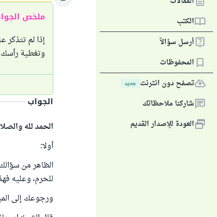
المقالات
ملخص الجوا
الكتب
إذا لم تتذكر ع
أرسل سؤالاً
وتغطية رأسك م
المحفوظات
تصفح دون انترنت
جديد
الجواب
شاركنا ملاحظاتك
العودة للإصدار القديم
الحمد لله والصلا
أولا:
الظاهر من سؤالك 
للحرم، وعليه فهذه
ورجوعك إلى الميقا