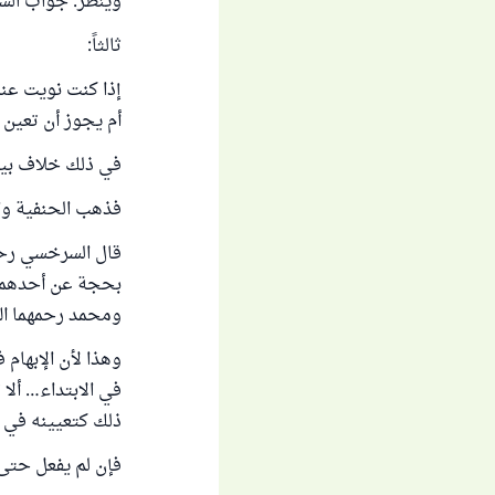
وينظر: جواب السؤ
ثالثاً:
إذا كنت نويت عند 
أم يجوز أن تعين 
في ذلك خلاف بين 
فذهب الحنفية وال
بحجة عن أحدهما، 
ومحمد رحمهما ال
وهذا لأن الإبهام ف
في الابتداء… ألا 
ذلك كتعيينه في ا
فإن لم يفعل حتى 