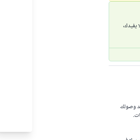
ا يفيدك،
ند وصولك
ات.