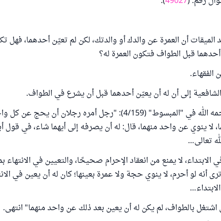
ال رقم: (
49027
).
الميقات أن العمرة عن والدك أو والدتك، لكن لم تعيّن أحدهما، فهل تك
أحدهما قبل الطواف فتكون العمرة له؟
الفقهاء.
شافعية إلى أن له أن يعيّن أحدهما قبل أن يشرع في الطواف.
قال السرخسي رحمه الله في "المبسوط" (4/159): "رجل أمره رجلان أن يح
لا ينوي عن واحد منهما، قال: له أن يصرفه إلى أيهما شاء، في قول أ
له تعالى…
ي الابتداء، لا يمنع من انعقاد الإحرام صحيحًا، والتعيين في الانتهاء بم
ترى أنه لو أحرم، لا ينوي حجة ولا عمرة بعينها؛ كان له أن يعين في الا
لابتداء…
اشتغل بالطواف، لم يكن له أن يعين بعد ذلك عن واحد منهما" انتهى.