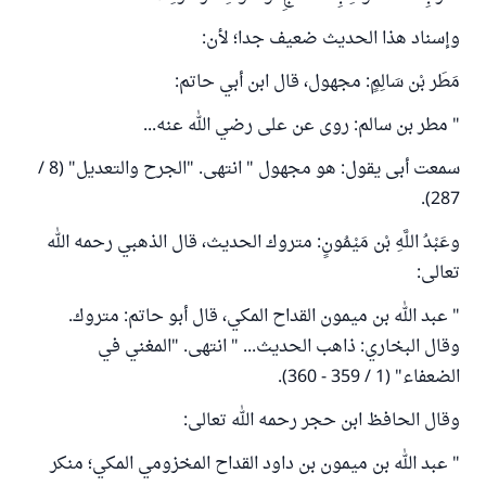
وإسناد هذا الحديث ضعيف جدا؛ لأن:
مَطَر بْن سَالِمٍ: مجهول، قال ابن أبي حاتم:
" مطر بن سالم: روى عن على رضي الله عنه...
سمعت أبى يقول: هو مجهول " انتهى. "الجرح والتعديل" (8 /
287).
وعَبْدُ اللَّهِ بْن مَيْمُونٍ: متروك الحديث، قال الذهبي رحمه الله
تعالى:
" عبد الله بن ميمون القداح المكي، قال أبو حاتم: متروك.
وقال البخاري: ذاهب الحديث... " انتهى. "المغني في
الضعفاء" (1 / 359 - 360).
وقال الحافظ ابن حجر رحمه الله تعالى:
" عبد الله بن ميمون بن داود القداح المخزومي المكي؛ منكر