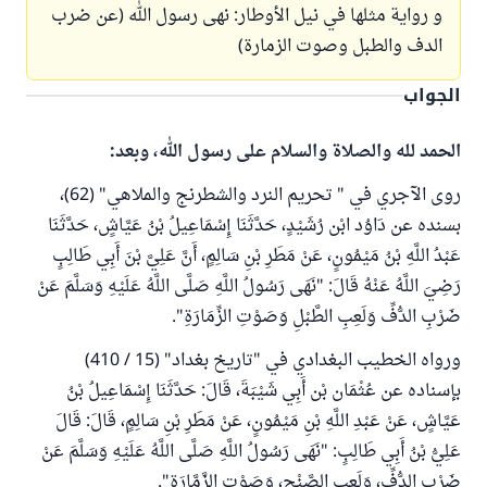
و رواية مثلها في نيل الأوطار: نهى رسول الله (عن ضرب
الدف والطبل وصوت الزمارة)
الجواب
الحمد لله والصلاة والسلام على رسول الله، وبعد:
روى الآجري في " تحريم النرد والشطرنج والملاهي" (62)،
بسنده عن دَاوُد ابْن رُشَيْدٍ، حَدَّثَنَا إِسْمَاعِيلُ بْنُ عَيَّاشٍ، حَدَّثَنَا
عَبْدُ اللَّهِ بْنُ مَيْمُونٍ، عَنْ مَطَرِ بْنِ سَالِمٍ، أَنَّ عَلِيَّ بْنَ أَبِي طَالِبٍ
رَضِيَ اللَّهُ عَنْهُ قَالَ: "نَهَى رَسُولُ اللَّهِ صَلَّى اللَّهُ عَلَيْهِ وَسَلَّمَ عَنْ
ضَرْبِ الدُّفِّ وَلَعِبِ الطَّبْلِ وَصَوْتِ الزِّمَارَةِ".
ورواه الخطيب البغدادي في "تاريخ بغداد" (15 / 410)
بإسناده عن عُثْمَان بْن أَبِي شَيْبَةَ، قَالَ: حَدَّثَنَا إِسْمَاعِيلُ بْنُ
عَيَّاشٍ، عَنْ عَبْدِ اللَّهِ بْنِ مَيْمُونٍ، عَنْ مَطَرِ بْنِ سَالِمٍ، قَالَ: قَالَ
عَلِيُّ بْنُ أَبِي طَالِبٍ: "نَهَى رَسُولُ اللَّهِ صَلَّى اللَّهُ عَلَيْهِ وَسَلَّمَ عَنْ
ضَرْبِ الدُّفِّ، وَلَعِبِ الصَّنْجِ، وَصَوْتِ الزَّمَّارَةِ".