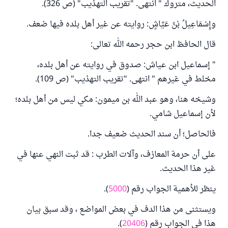
الحديث، متروك " انتهى. "تقريب التهذيب" (ص 326).
وإِسْمَاعِيلُ بْنُ عَيَّاشٍ: روايته عن غير أهل بلده فيها ضعف.
قال الحافظ ابن حجر رحمه الله تعالى:
" إسماعيل ابن عياش: صدوق في روايته عن أهل بلده،
مخلط في غيرهم " انتهى. "تقريب التهذيب" (ص 109).
وشيخه هنا، وهو عبد الله بن ميمون: مكي ليس من أهل بلده؛
لأن إسماعيل شامي.
فالحاصل؛ أن سند الحديث ضعيف جدا.
على أن حرمة المعازف، وآلات الطرب : قد ثبت النهي عنها في
غير هذا الحديث.
ينظر للأهمية الجواب رقم (
5000
).
ويستثنى من هذا الدف في بعض المواضع ، وقد سبق بيان
هذا في الجواب رقم (
20406
).