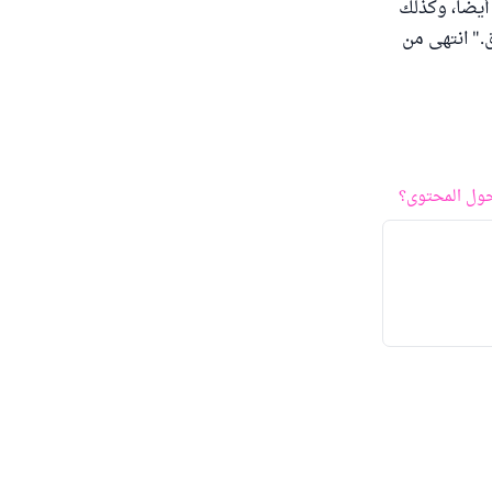
أيضاً، وكذلك
ق." انتهى من
ول المحتوى؟