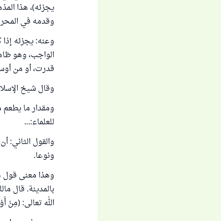
يجزئه)، هذا المذ
وقدمه في المحرر،
وعنه: يجزئه إذا ك
الواجب، وهو ظاهر
قدرت، أو من أوس
وقال شيخ الإسلام
ومقدار ما يطعم م
للعلماء:...
والقول الثاني: أ
ونوعا.
وهذا معنى قول ما
بالمدينة. قال مال
الله تعالى: (مِنْ أَوْسَ