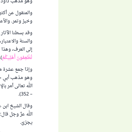
وهو مذهب داود 
والمنقول عن أكثر 
وخبز وتمر. والأع
وقد بسطنا الآثار
والسنة والاعتبار
إلى العرف، وهذا ل
تُطْعِمُونَ أَهْلِيكُمْ
..
وإذا جمع عشرة مس
وهو مذهب أبي حني
– 352).
وقال الشيخ ابن ع
الله عزّ وجل قال:
يجزئ.