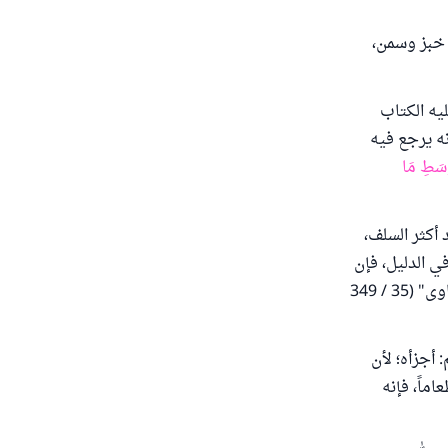
، خبز وسمن،
يه الكتاب
نه يرجع فيه
ْسَطِ مَا
أكثر السلف،
 الدليل، فإن
الله تعالى أمر بالإطعام؛ لم يوجب التمليك، وهذا إطعام حقيقة." انتهى من "مجموع الفتاوى" (35 / 349
 أجزأه؛ لأن
اماً، فإنه