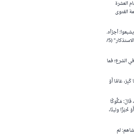
ام العشرة
ة الفتوى
شبعوا: أجزأه.
وهو قول ابن سيرين وجابر بن زيد ومكحول، وروي ذلك عن أنس بن مالك." انتهى من "الاستذكار" (5/
ي الشرع؛ فما
بِرَ، عَامًا أَوْ
ةِ الْيَمِينِ، قَالَ: مَكُّوكًا
أَوْ خُبْزًا ولبنًا،
 أو عشاهم: لم