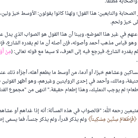
وأصحابه مطلقا.
الصحابة والتابعين: هذا القول؛ ولهذا كانوا يقولون: الأوسط خبز ولبن
لى خبز ولحم.
 عنهم في غير هذا الموضع، وبينا أن هذا القول هو الصواب الذي يدل عل
، وهو قياس مذهب أحمد وأصوله، فإن أصله أن ما لم يقدره الشارع، فإ
م يقدره الشارع، فيرجع فيه إلى العرف، لا سيما مع قوله تعالى: (
مِنْ أَو
)
اكين وعشاهم خبزا، أو أدما، من أوسط ما يطعم أهله، أجزأه ذلك عند 
فة، ومالك، وأحمد في إحدى الروايتين وغيرهم، وهو أظهر القولين في
ثيمين رحمه الله: "فالصواب في هذه المسألة: أنه إذا غداهم أو عشاهم:
فَإِطْعَامُ سِتِّينَ مِسْكِيناً
ولم يذكر قدراً، ولم يذكر جنساً، فما يسمى إطع