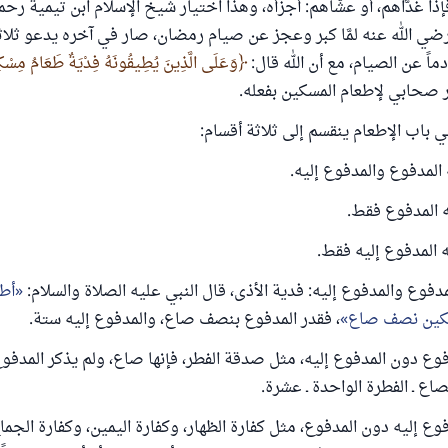
إذا غدَّاهم، أو عشَّاهم: أجزأه، وهذا اختيار شيخ الإسلام ابن تيمية رحمه
ضي الله عنه لمَّا كبر وعجز عن صيام رمضان، صار في آخره يدعو ثلاثي
ماً عن الصيام، مع أن الله قال:
وَعَلَى الَّذِينَ يُطِيقُونَهُ فِدْيَةٌ طَعَامُ مِسْك
ي باب الإطعام ينقسم إلى ثلاثة أقسام:
 المدفوع والمدفوع إليه.
ه المدفوع فقط.
ه المدفوع إليه فقط.
دفوع والمدفوع إليه: فدية الأذى، قال النبي عليه الصلاة والسلام:
أط
كين نصف صاع
، فقدر المدفوع بنصف صاع، والمدفوع إليه ستة.
وع دون المدفوع إليه، مثل صدقة الفطر، فإنها صاع، ولم يذكر المدفوع 
اع ـ الفطرة الواحدة ـ عشرة.
وع إليه دون المدفوع، مثل كفارة الظهار، وكفارة اليمين، وكفارة الجما