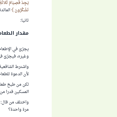
يَجِدْ فَصِيَامُ ثَلاثَةِ أَي
تَشْكُرُونَ
المائدة / 
ثانيا:
مقدار الطعام
وغيره، فيجزئ في 
واشترط الشافعية 
لأن الدعوة للطعا
لكن من طبخ طعام
المسكين قدرا من
واختلف من قال: 
مرة واحدة؟