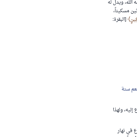
 الله، ويدل له
ن مسكيناً،
ِينٍ
[البقرة:
عم ستة
إليه، ولهذا
ع في نهار