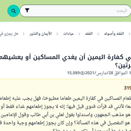
الفقه وأصوله
الفقه
عبادات
الأيمان والنذور
هل يجزئ في 
كفارة اليمين أن يغدي المساكين أو يعشيهم 
تين؟
15,089
31
إطعام المساكين في كفارة اليمين طعاما مطبوخا، فهل يجب عليه إطعا
ا؛ لأنني قد قرأت فتوى قيل فيها: إنه لا يجوز إطعامهم غداء فقط أو
 هو مذهب الجمهور، واستدلوا بقول لعلي بن أبي طالب وقول للإمامين 
 هو التفصيل في هذه المسألة؟ وإن كان يجوز إطعامهم وجبة واحدة 