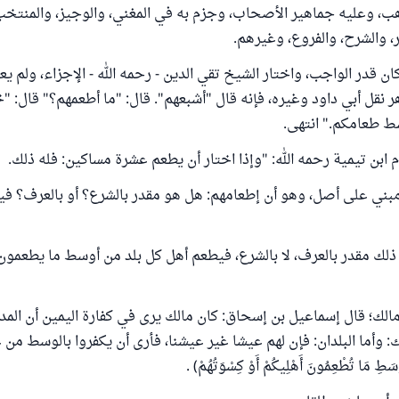
هب، وعليه جماهير الأصحاب، وجزم به في المغني، والوجيز، والمنتخ
 والشرح، والفروع، وغيرهم.
ان قدر الواجب، واختار الشيخ تقي الدين - رحمه الله - الإجزاء، ولم يعت
 نقل أبي داود وغيره، فإنه قال "أشبعهم". قال: "ما أطعمهم؟" قال: "خ
ط طعامكم." انتهى.
 ابن تيمية رحمه الله: "وإذا اختار أن يطعم عشرة مساكين: فله ذلك.
بني على أصل، وهو أن إطعامهم: هل هو مقدر بالشرع؟ أو بالعرف؟ في
ن ذلك مقدر بالعرف، لا بالشرع، فيطعم أهل كل بلد من أوسط ما يطعمون 
لك؛ قال إسماعيل بن إسحاق: كان مالك يرى في كفارة اليمين أن المد
ك: وأما البلدان: فإن لهم عيشا غير عيشنا، فأرى أن يكفروا بالوسط من
طِ مَا تُطْعِمُونَ أَهْلِيكُمْ أَوْ كِسْوَتُهُمْ) .