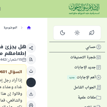
الموضوعية
هل يجزئ في 
حسابي
إطعامهم مر
شجرة التصنيفات
15/شعبان/1442 الموافق 28/مارس/2021
جديد الإجابات
السؤال
9601
أهم الإجابات
جديد
إذا أراد رجل 
غداء وعشاء مع
الجواب الشامل
وقالوا: إن هذا
ملفات علمية
والشافعي، فما