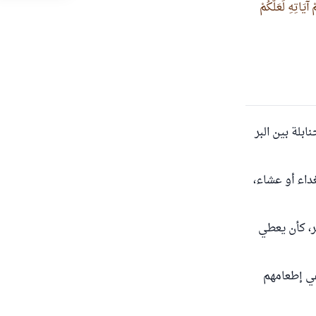
آيَاتِهِ لَعَلَّكُمْ
جراما تقريبا، وفرق الحنابلة بين البر
داء أو عشاء،
ر، كأن يعطي
في إطعامهم