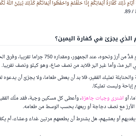
َّامٍ ذَلِكَ كَفَّارَةُ أَيْمَانِكُمْ إِذَا حَلَفْتُمْ وَاحْفَظُوا أَيْمَانَكُمْ كَذَلِكَ يُبَيِّنُ اللَّهُ لَكُمْ 
89.
 الذي يجزئ في كفارة اليمين؟
يجزئ في الإطعام مُدٌّ من أرز ونحوه، عند الجمهور، ومقداره 750 
البر مدّ، وأما غير البر فلابد من نصف صاع، وهو كيلو ونصف تقريبا.
والحنابلة تمليك الفقير، فلا بد أن يعطى طعاما، ولا يجزئ أن يدعوه لغ
م إباحة وليست تمليكا.
ا، أو
اشترى وجبات جاهزة
، وأعطى كل مسكين وجبة، فقد ملّك الفقي
 الأرز مع نصف دجاجة أو ربعها، بحسب الوسط من طعامه.
يغديهم أو يعشيهم، هل يشترط أن يطعمهم مرتين غداء وعشاء، أم يك