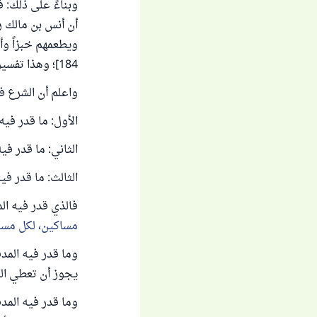
وبناءً على ذلك: ف
أن أنس بن مالك ر
ويطعمهم خبزاً وأد
184]؛ وهذا تفسير صحابي لإطعام المسكين بفعله.
واعلم أن الشرع ف
الأول: ما قدر فيه
الثاني: ما قدر في
الثالث: ما قدر في
فالذي قدر فيه الم
مساكين، لكل مس
وما قدر فيه المدف
يجوز أن تعطي الص
وما قدر فيه المدف