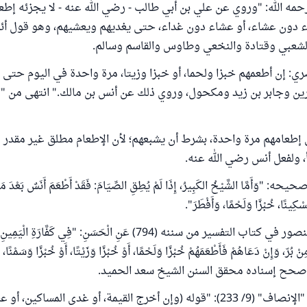
رحمه الله: "وروي عن علي بن أبي طالب - رضي الله عنه - لا يجزئه إطع
 دون عشاء، أو عشاء دون غداء، حتى يغديهم ويعشيهم، وهو قول أئم
الشعبي وقتادة والنخعي وطاوس والقاسم وسالم.
ي: إن أطعمهم خبزا ولحما، أو خبزا وزيتا، مرة واحدة في اليوم حتى ي
 إطعامهم مرة واحدة، بشرط أن يشبعهم؛ لأن الإطعام مطلق غير مقدر ف
 ولفعل أنس رضي الله عنه.
َأَمَّا الشَّيْخُ الكَبِيرُ، إِذَا لَمْ يُطِقِ الصِّيَامَ: فَقَدْ أَطْعَمَ أَنَسٌ بَعْدَ مَا كَ
سْكِينًا، خُبْزًا وَلَحْمًا، وَأَفْطَرَ".
وروى سعيد بن منصور في كتاب التفسير من سننه (794) عَنِ الْحَسَنِ: "فِي كَفَّارَ
ْ بُرّ، وَإِنْ دَعَاهُمْ فَأَطْعَمَهُمْ خُبْزًا وَلَحْمًا، أَوْ خُبْزًا وَزَيْتًا، أَوْ خُبْزًا وَسَمْنًا، 
" وصحح إسناده محقق السنن الشيخ سعد الحميد.
قال المرداوي في "الإنصاف" (9/ 233): "قوله (وإن أخرج القيمة، أو غدى المساكين،