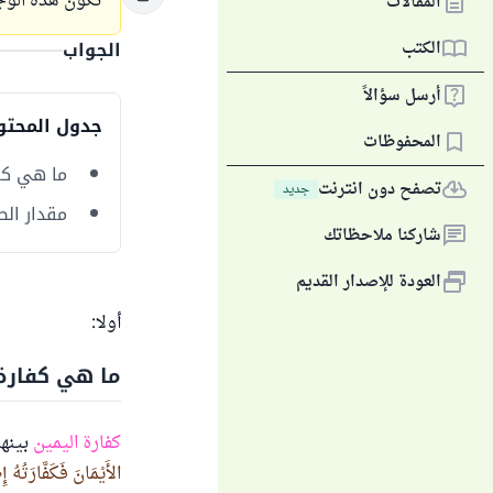
تكون هذه الوج
المقالات
الكتب
الجواب
أرسل سؤالاً
جدول المحتو
المحفوظات
ما هي كف
تصفح دون انترنت
جديد
مقدار الط
شاركنا ملاحظاتك
العودة للإصدار القديم
أولا:
ما هي كفارة 
كفارة اليمين
بينها
الأَيْمَانَ فَكَفَّارَتُهُ