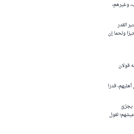
ب، وغيرهم،
بر القدر
بزا ولحما إن
ه قولان
أهليهم، قدرا
 يجزئ
 عيشهم؛ لقول