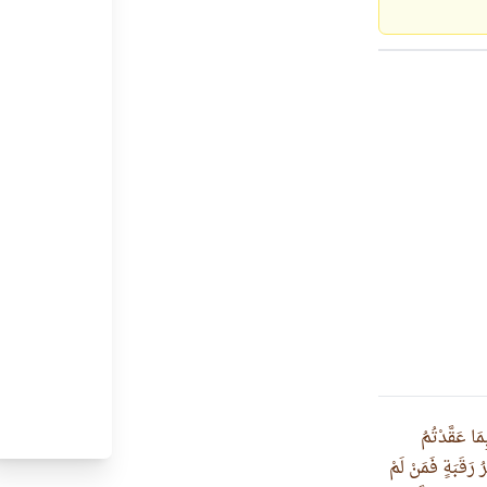
مَا عَقَّدْتُمُ
 رَقَبَةٍ فَمَنْ لَمْ