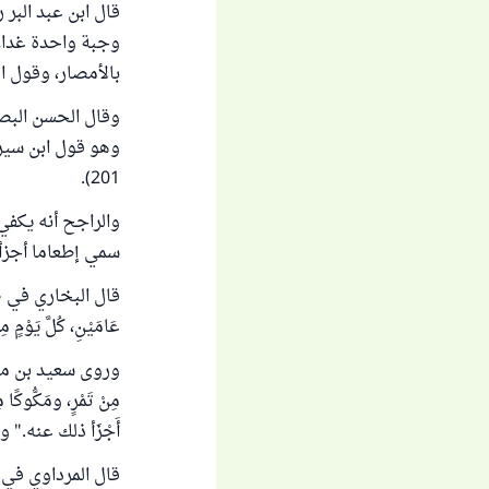
قال ابن عبد البر 
وجبة واحدة غداء
بالأمصار، وقول 
وقال الحسن البصر
201).
والراجح أنه يكفي
سمي إطعاما أجزأ،
قال البخاري في صحيحه: "و
عَامَيْنِ، كُلَّ يَوْمٍ مِ
مِنْ تَمْرٍ، ومَكُّوكًا مِن
أَجْزَأ ذلك عنه.