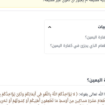
بة مشبعة أم يجوز أن تكون غير مشبعة؟
يات
ارة اليمين؟
عام الذي يجزئ في كفارة اليمين؟
اليمين؟
 الله تعالى بقوله:
لا يُؤَاخِذُكُمُ اللَّهُ بِاللَّغْوِ فِي أَيْمَانِكُمْ وَلَكِنْ يُؤَاخِذُكُمْ بِ
 إِطْعَامُ عَشَرَةِ مَسَاكِينَ مِنْ أَوْسَطِ مَا تُطْعِمُونَ أَهْلِيكُمْ أَوْ كِسْوَتُهُمْ أَوْ تَحْرِيرُ