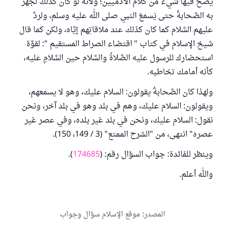
يصحُّ فيها شيء من كلام الآدميين؛ ولأنَّه لو كان كذلك لجَهَرَ
به الصَّحابةُ حتى يَسمعَ النبي صلى الله عليه وسلم، ولردَّ
عليهم السَّلام كما كان كذلك عند ملاقاتِهم إيَّاه، ولكن كما قال
شيخ الإسلام في كتاب " اقتضاء الصراط المستقيم ": لقوَّة
استحضارك للرسول عليه الصَّلاةُ والسَّلام حين السَّلامِ عليه،
كأنه أمامك تخاطبه.
ولهذا كان الصَّحابةُ يقولون: السلام عليك، وهو لا يسمعهم،
ويقولون: السلام عليك، وهم في بلد وهو في بلد آخر، ونحن
نقول: السلام عليك، ونحن في بلد غير بلده، وفي عصر غير
عصره" انتهى، من "الشرح الممتع" (3 / 149، 150).
وينظر للفائدة: جواب السؤال رقم: (
174685
).
والله أعلم.
المصدر
:
موقع الإسلام سؤال وجواب