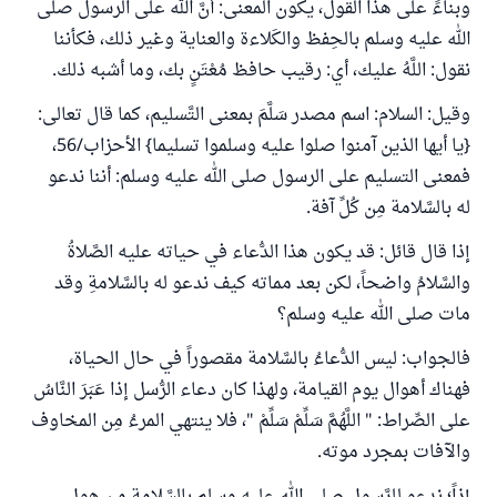
وبناءً على هذا القول، يكون المعنى: أنَّ الله على الرسول صلى
الله عليه وسلم بالحِفظ والكَلاءة والعناية وغير ذلك، فكأننا
نقول: اللَّهُ عليك، أي: رقيب حافظ مُعْتَنٍ بك، وما أشبه ذلك.
وقيل: السلام: اسم مصدر سَلَّمَ بمعنى التَّسليم، كما قال تعالى:
{يا أيها الذين آمنوا صلوا عليه وسلموا تسليما} الأحزاب/56،
فمعنى التسليم على الرسول صلى الله عليه وسلم: أننا ندعو
له بالسَّلامة مِن كُلِّ آفة.
إذا قال قائل: قد يكون هذا الدُّعاء في حياته عليه الصَّلاةُ
والسَّلامُ واضحاً، لكن بعد مماته كيف ندعو له بالسَّلامةِ وقد
مات صلى الله عليه وسلم؟
فالجواب: ليس الدُّعاءُ بالسَّلامة مقصوراً في حال الحياة،
فهناك أهوال يوم القيامة، ولهذا كان دعاء الرُّسل إذا عَبَرَ النَّاسُ
على الصِّراط: " اللَّهُمَّ سَلِّمْ سَلِّمْ "، فلا ينتهي المرءُ مِن المخاوف
والآفات بمجرد موته.