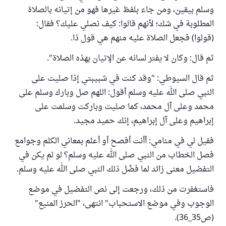
وسلم بيقين، ومن جاء بلفظ غيرها فهو من إتيانه بالصلاة
المطلوبة في شك؛ لأنهم قالوا: كيف نصلي عليك؟ فقال:
(قولوا) فجعل الصلاة عليه منهم هي قول ذا
.
ثم قال: وكان لا يفتر لسانه عن الإتيان بهذه الصلاة
".
ثم قال السيوطي: "وقد كنت في شبيبتي إذا صليت على
النبي صلى الله عليه وسلم أقول: اللهم صل وبارك وسلم على
محمد وعلى آل محمد، كما صليت وباركت وسلمت على
إبراهيم وعلى آل إبراهيم، إنك حميد مجيد
.
فقيل لي في منامي: أأنت أفصح أو أعلم بمعاني الكلم وجوامع
فصل الخطاب من النبي صلى الله عليه وسلم؟ لو لم يكن في
التفضيل معنى زائد لما فضّل ذلك النبي صلى الله عليه وسلم
.
فاستغفرت من ذلك، ورجعت إلى نص التفضيل في موضع
الوجوب وفي موضع الاستحباب" انتهى، "الحرز المنيع"
(ص35_36)
.