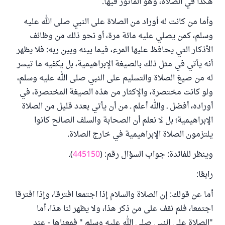
هكذا في الصلاة، وهو المأثور فيها.
وأما من كانت له أوراد من الصلاة على النبي صلى الله عليه
وسلم، كمن يصلي عليه مائة مرة، أو نحو ذلك من وظائف
الأذكار التي يحافظ عليها المرء، فيما بينه وبين ربه: فلا يظهر
أنه يأتي في مثل ذلك بالصيغة الإبراهيمية، بل يكفيه ما تيسر
له من صيغ الصلاة والتسليم على النبي صلى الله عليه وسلم،
ولو كانت مختصرة، والإكثار من هذه الصيغة المختصرة، في
أوراده، أفضل ـ والله أعلم ـ من أن يأتي بعدد قليل من الصلاة
الإبراهيمية؛ بل لا نعلم أن الصحابة والسلف الصالح كانوا
يلتزمون الصلاة الإبراهيمية في خارج الصلاة.
وينظر للفائدة: جواب السؤال رقم: (
445150
).
رابعًا:
أما عن قولك: إن الصلاة والسلام إذا اجتمعا افترقا، وإذا افترقا
اجتمعا، فلم نقف على من ذكر هذا، ولا يظهر لنا هذا، أما
"الصلاة على النبي صلى الله عليه وسلم " فمعناها - عند