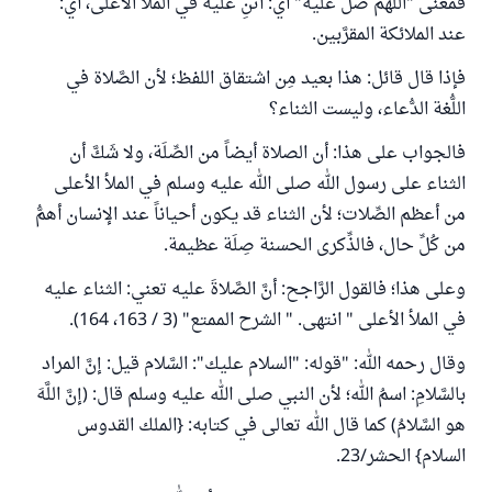
فمعنى "اللَّهمَّ صَلِّ عليه" أي: أثنِ عليه في الملأ الأعلى، أي:
عند الملائكة المقرَّبين.
فإذا قال قائل: هذا بعيد مِن اشتقاق اللفظ؛ لأن الصَّلاة في
اللُّغة الدُّعاء، وليست الثناء؟
فالجواب على هذا: أن الصلاة أيضاً من الصِّلَة، ولا شَكَّ أن
الثناء على رسول الله صلى الله عليه وسلم في الملأ الأعلى
من أعظم الصِّلات؛ لأن الثناء قد يكون أحياناً عند الإنسان أهمُّ
من كُلِّ حال، فالذِّكرى الحسنة صِلَة عظيمة.
وعلى هذا؛ فالقول الرَّاجح: أنَّ الصَّلاةَ عليه تعني: الثناء عليه
في الملأ الأعلى " انتهى. " الشرح الممتع" (3 / 163، 164).
وقال رحمه الله: "قوله: "السلام عليك": السَّلام قيل: إنَّ المراد
بالسَّلامِ: اسمُ الله؛ لأن النبي صلى الله عليه وسلم قال: (إنَّ اللَّهَ
هو السَّلامُ) كما قال الله تعالى في كتابه: {الملك القدوس
السلام} الحشر/23.