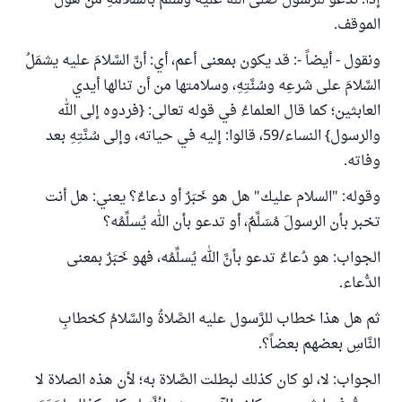
إذاً؛ ندعو للرَّسول صلى الله عليه وسلم بالسَّلامةِ من هول
الموقف.
ونقول - أيضاً -: قد يكون بمعنى أعم، أي: أنَّ السَّلامَ عليه يشمَلُ
السَّلامَ على شرعِه وسُنَّتِهِ، وسلامتها من أن تنالها أيدي
العابثين؛ كما قال العلماءُ في قوله تعالى: {فردوه إلى الله
والرسول} النساء/59، قالوا: إليه في حياته، وإلى سُنَّتِهِ بعد
وفاته.
وقوله: "السلام عليك" هل هو خَبَرٌ أو دعاءٌ؟ يعني: هل أنت
تخبر بأن الرسولَ مُسَلَّمٌ، أو تدعو بأن الله يُسلِّمُه؟
الجواب: هو دُعاءٌ تدعو بأنَّ الله يُسلِّمُه، فهو خَبَرٌ بمعنى
الدُّعاء.
ثم هل هذا خطاب للرَّسول عليه الصَّلاةُ والسَّلامُ كخطابِ
النَّاسِ بعضهم بعضاً؟.
الجواب: لا، لو كان كذلك لبطلت الصَّلاة به؛ لأن هذه الصلاة لا