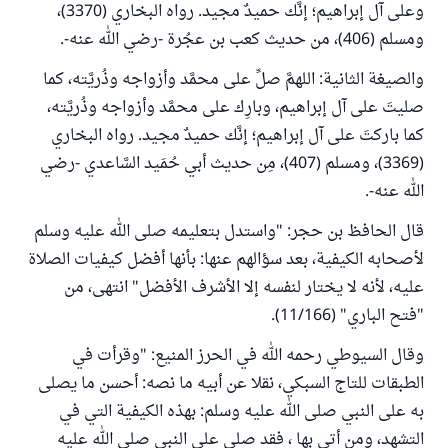
وعلى آل إبراهيم؛ إنَّك حميدٌ مجيد. رواه البخاري (3370)،
ومسلم (406)، من حديث كعب بن عجُرة -رضي الله عنه
-.
والصيغة الثانية: اللهمَّ صلِّ على محمَّد وأزواجه وذُريَّته، كما
صليتَ على آل إبراهيم، وبارِك على محمَّد وأزواجه وذُريَّته،
كما باركتَ على آل إبراهيم؛ إنَّك حميدٌ مجيد. رواه البخاري
(3369)، ومسلم (407)، مِن حديث أبي حُمَيد السَّاعدي -رضي
الله عنه
-.
قال الحافظ بن حجر: "واستدل بتعليمه صلى الله عليه وسلم
لأصحابه الكيفية، بعد سؤالهم عنها: بأنها أفضل كيفيات الصلاة
عليه، لأنه لا يختار لنفسه إلا الأشرف الأفضل" انتهى، من
"فتح الباري" (11/166).
وقال السيوطي رحمه الله في الحرز المنيع: "وقرأت في
الطبقات للتاج السبكي، نقلا عن أبيه ما نصه: أحسن ما يصلى
به على النبي صلى الله عليه وسلم: بهذه الكيفية التي في
التشهد، ومن أتى بها ، فقد صلى على النبي صلى الله عليه