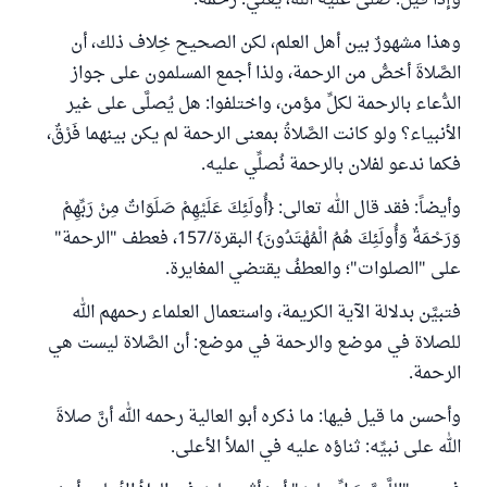
وإذا قيل: صَلَّى عليه الله، يعني: رحمه.
وهذا مشهورٌ بين أهل العلم، لكن الصحيح خِلاف ذلك، أن
الصَّلاةَ أخصُّ من الرحمة، ولذا أجمع المسلمون على جواز
الدُّعاء بالرحمة لكلِّ مؤمن، واختلفوا: هل يُصلَّى على غير
الأنبياء؟ ولو كانت الصَّلاةُ بمعنى الرحمة لم يكن بينهما فَرْقٌ،
فكما ندعو لفلان بالرحمة نُصلِّي عليه.
وأيضاً: فقد قال الله تعالى: {أُولَئِكَ عَلَيْهِمْ صَلَوَاتٌ مِنْ رَبِّهِمْ
وَرَحْمَةٌ وَأُولَئِكَ هُمُ الْمُهْتَدُونَ} البقرة/157، فعطف "الرحمة"
على "الصلوات"؛ والعطفُ يقتضي المغايرة.
فتبيَّن بدلالة الآية الكريمة، واستعمال العلماء رحمهم الله
للصلاة في موضع والرحمة في موضع: أن الصَّلاة ليست هي
الرحمة.
وأحسن ما قيل فيها: ما ذكره أبو العالية رحمه الله أنَّ صلاةَ
الله على نبيِّه: ثناؤه عليه في الملأ الأعلى.