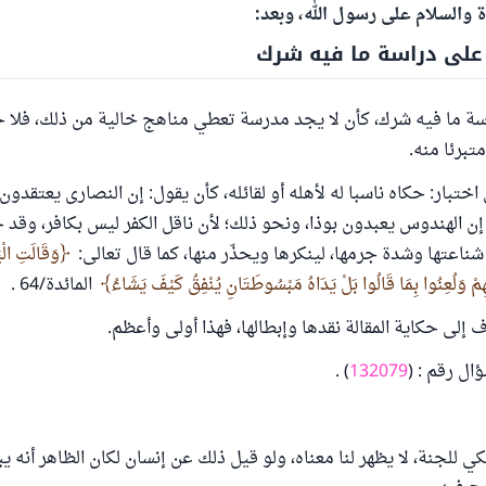
ة والسلام على رسول الله، وبعد:
ر على دراسة ما فيه شرك
ة ما فيه شرك، كأن لا يجد مدرسة تعطي مناهج خالية من ذلك، فلا حر
تبرئا منه.
ختبار: حكاه ناسبا له لأهله أو لقائله، كأن يقول: إن النصارى يعتقدون
 أو إن الهندوس يعبدون بوذا، ونحو ذلك؛ لأن ناقل الكفر ليس بكافر، وقد 
شناعتها وشدة جرمها، لينكرها ويحذّر منها، كما قال تعالى:
وَقَالَتِ الْيَ
هِمْ وَلُعِنُوا بِمَا قَالُوا بَلْ يَدَاهُ مَبْسُوطَتَانِ يُنْفِقُ كَيْفَ يَشَاءُ
المائدة/64 .
إلى حكاية المقالة نقدها وإبطالها، فهذا أولى وأعظم.
ال رقم : (
132079
) .
كي للجنة، لا يظهر لنا معناه، ولو قيل ذلك عن إنسان لكان الظاهر أنه 