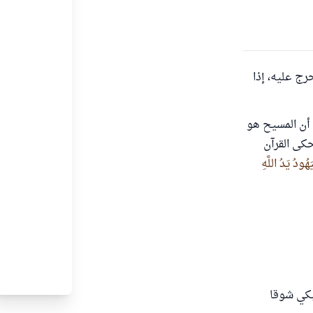
ج عليه، إذا
 أن المسيح هو
حكى القرآن
هُودُ يَدُ اللَّهِ
يبكي شوقا