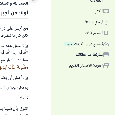
المقالات
الحمد لله والصلا
الكتب
أولا: من أجب
أرسل سؤالاً
من أجبر على دراس
المحفوظات
كان كارها للشرك م
تصفح دون انترنت
جديد
وإذا سئل عنه في ا
الله أو ابن الله،
شاركنا ملاحظاتك
مقالات الكفار مع 
العودة للإصدار القديم
مَغْلُولَةٌ غُلَّتْ أَيْدِي
وإذ أمكن أن يضاف 
وينظر: جواب السؤ
ثانيا:
القول بأن شيئا يب