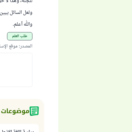
للجنة، وهذا لا حر
ولعل السائل يبين 
والله أعلم.
طلب العلم
المصدر
:
موقع الإس
موضوعات 