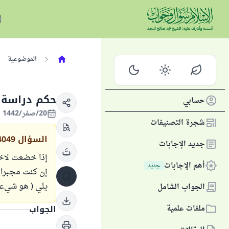
الموضوعية
حكم دراسة 
حسابي
20/صفر/1442 الموافق 07/أكتوبر/2020
شجرة التصنيفات
السؤال
4049
جديد الإجابات
إذا خضعت لاخت
أهم الإجابات
جديد
إن كنت مجبرا 
يلي ( هو شيء 
الجواب الشامل
ملفات علمية
الجواب