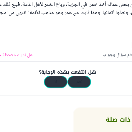
 بعض عماله أخذ خمرا في الجزية، وباع الخمر لأهل الذمة، فبلغ ذلك ع
ا وخذوا أثمانها. وهذا ثابت عن عمر وهو مذهب الأئمة" انتهى من"مج
لام سؤال وجواب
هل لديك ملاحظة ح
هل انتفعت بهذه الإجابة؟
نعم
لا
ذات صلة