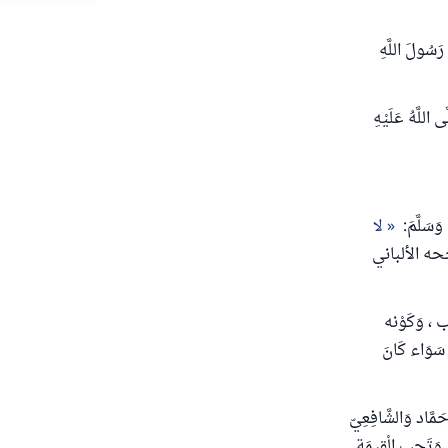
 أَنَّ رَسُولَ اللَّهِ
ى اللَّهُ عَلَيْهِ
لا
ه الألباني
 ، وَكَوْنه
ه سَوَاء كَانَ
حَمَّاد وَالشَّافِعِيّ
, وَتَجِب الْقِيمَة