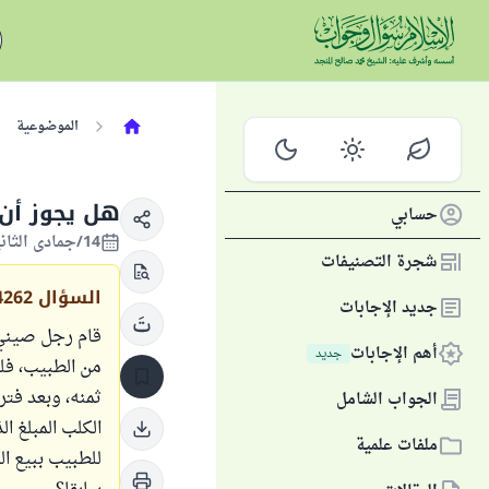
الموضوعية
هل يجوز أن 
حسابي
14/جمادى الثانية/1442 الموافق 27/يناير/2021
شجرة التصنيفات
السؤال
4262
جديد الإجابات
قام رجل صيني 
أهم الإجابات
جديد
من الطبيب، فل
ثمنه، وبعد فت
الجواب الشامل
الكلب المبلغ ا
ملفات علمية
للطبيب ببيع ال