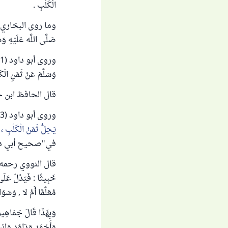
الْكَلْبِ .
صَلَّى اللَّه عَلَيْهِ وَس
وَسَلَّمَ عَنْ ثَمَنِ الْكَ
قال الحافظ ابن 
وروى أبو داود (3023) عن أبي هُرَيْرَةَ رضي الله عنه قال : قَالَ رَسُولُ اللَّهِ صَلَّى اللَّهُ عَلَيْهِ وَسَلَّمَ:
يَحِلُّ ثَمَنُ الْكَلْبِ ، 
في"صحيح أبي دا
قال النووي رحمه الله 
خَبِيثًا : فَيَدُلّ عَلَ
مُعَلَّمًا أَمْ لا , وَسَوَ
وَبِهَذَا قَالَ جَمَاهِير
وَأَحْمَد وَدَاوُد وَابْ