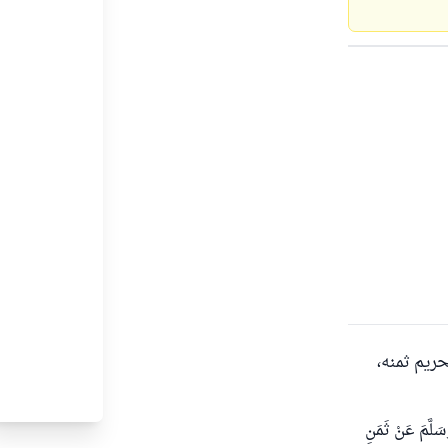
حريم ثمنه،
َسَلَّمَ عَنْ ثَمَنِ