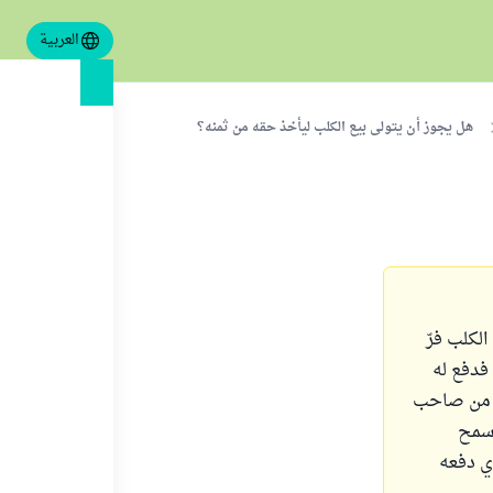
العربية
هل يجوز أن يتولى بيع الكلب ليأخذ حقه من ثمنه؟
لكلب فرّ
فدفع له
ب من صاحب
 سمح
ذي دفعه