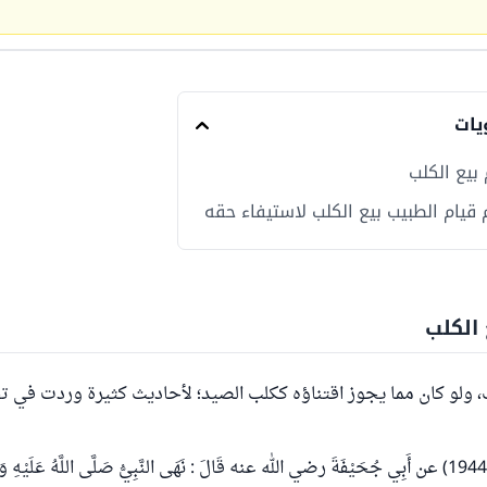
يات
 بيع الكلب
م قيام الطبيب بيع الكلب لاستيفاء حقه
 الكلب
ب، ولو كان مما يجوز اقتناؤه ككلب الصيد؛ لأحاديث كثيرة وردت في ت
ما روى البخاري (1944) عن أَبِي جُحَيْفَةَ رضي الله عنه قَالَ : نَهَى النَّبِيُّ صَلَّى اللَّهُ عَلَيْهِ و