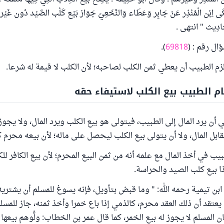
كَى اِبْن الْمُنْذِر عَنْ جَابِر وَعَطَاء وَالنَّخَعِيّ جَوَاز بَيْع كَلْب الصَّيْد دُون غَيْر
َحَادِيث " انتهى .
ال رقم : (
69818
).
زم الطبيب أن يعطي ثمن الكلب لصاحبه؛ لأن الكلب لا قيمة له شرعا.
ام الطبيب بيع الكلب لاستيفاء حقه
 أن يرد المال إلى الطبيب، فيتولى هو بيع الكلب ويرد المال، ولا يجو
ابل المال، ولا أن يتولى بيع الكلب ليحصل على ماله؛ لأن بيعه محرم ك
ب في أخذ المال مع علمه أنه من ثمن البيع المحرم؛ لأن بيع الكافر لل
ا بيع كلب الصيد والحراسة.
ابن تيمية رحمه الله: " وما قبض بتأويل، فإنه يسوغ للمسلم أن يشتري
يعتقد أن ذلك العقد محرم، كالذمي إذا باع خمرا وأخذ ثمنه، جاز للمسل
ن المسلم لا يجوز له بيع الخمر، كما قال عمر بن الخطاب: ولُّوهم بيعها 