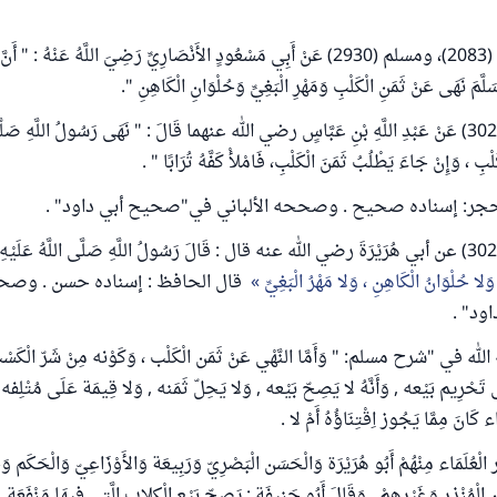
وما روى البخاري (2083)، ومسلم (2930) عَنْ أَبِي مَسْعُودٍ الأَنْصَارِيِّ رَضِيَ اللَّهُ عَنْهُ : "
َلَّمَ نَهَى عَنْ ثَمَنِ الْكَلْبِ وَمَهْرِ الْبَغِيِّ وَحُلْوَانِ الْكَاهِنِ ".
وروى أبو داود (3021) عَنْ عَبْدِ اللَّهِ بْنِ عَبَّاسٍ رضي الله عنهما قَالَ : " نَهَى رَسُولُ اللَّهِ صَلَّ
لْبِ ، وَإِنْ جَاءَ يَطْلُبُ ثَمَنَ الْكَلْبِ، فَامْلأْ كَفَّهُ تُرَابًا " .
حجر: إسناده صحيح . وصححه الألباني في"صحيح أبي داود" .
وَلا حُلْوَانُ الْكَاهِنِ ، وَلا مَهْرُ الْبَغِيِّ
قال الحافظ : إسناده حسن . وصحح
ود" .
في "شرح مسلم: " وَأَمَّا النَّهْي عَنْ ثَمَن الْكَلْب ، وَكَوْنه مِنْ شَرّ الْكَسْب
ى تَحْرِيم بَيْعه , وَأَنَّهُ لا يَصِحّ بَيْعه , وَلا يَحِلّ ثَمَنه , وَلا قِيمَة عَلَى مُتْلِف
اء كَانَ مِمَّا يَجُوز اِقْتِنَاؤُهُ أَمْ لا .
 الْعُلَمَاء مِنْهُمْ أَبُو هُرَيْرَة وَالْحَسَن الْبَصْرِيّ وَرَبِيعَة وَالأَوْزَاعِيّ وَالْحَكَم وَ
ن الْمُنْذِر وَغَيْرهمْ . وَقَالَ أَبُو حَنِيفَة : يَصِحّ بَيْع الْكِلاب الَّتِي فِيهَا مَنْفَعَة 