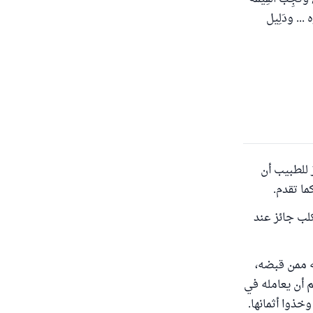
ه ... ودَلِيل
ز للطبيب أن
ما تقدم.
كلب جائز عند
ه ممن قبضه،
م أن يعامله في
وخذوا أثمانها.