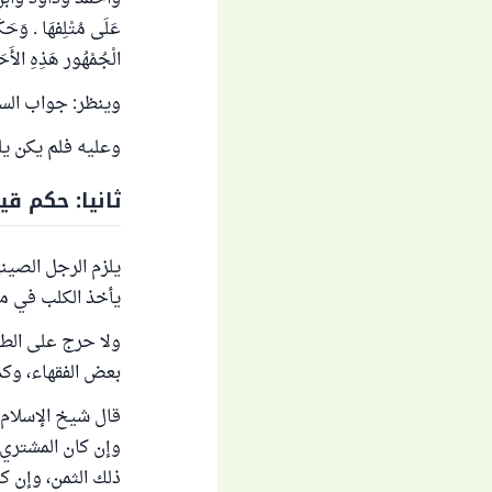
عَلَى مُتْلِفهَا . وَحَ
الْجُمْهُور هَذِهِ الأ
وينظر: جواب السؤ
وعليه فلم يكن يل
ثانيا: حكم قي
يلزم الرجل الصيني
يأخذ الكلب في مق
ولا حرج على الطبي
بعض الفقهاء، وكذ
قال شيخ الإسلام 
وإن كان المشتري 
ذلك الثمن، وإن كا