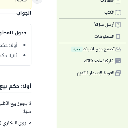
سابقا؟
المقالات
الكتب
الجواب
أرسل سؤالاً
جدول المحتو
المحفوظات
أولا: حكم
تصفح دون انترنت
جديد
ثانيا: حك
شاركنا ملاحظاتك
العودة للإصدار القديم
أولا: حكم بيع
لا يجوز بيع الكل
منها: