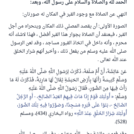
الحمد لله والصلاة والسلام على رسول الله، وبعد:
النهي عن الصلاة مع وجود القبر في المكان له صورتان:
الصورة الأولى: أن يقصد المصلي ذلك المكان ويتحراه من أجل
القبر ، فيعتقد أن الصلاة بجوار هذا القبر أفضل ، فهذا لاشك أنه
محرم ، وأنه داخل في اتخاذ القبور مساجد ، وقد لعن الرسول
صلى الله عليه وسلم من يفعل ذلك ، وأخبر أنهم شرار الخلق
عند الله تعالى .
عَنْ عَائِشَةَ، أَنَّ أُمَّ سَلَمَةَ، ذَكَرَتْ لِرَسُولِ اللَّهِ صَلَّى اللهُ عَلَيْهِ
وَسَلَّمَ كَنِيسَةً رَأَتْهَا بِأَرْضِ الحَبَشَةِ يُقَالُ لَهَا مَارِيَةُ، فَذَكَرَتْ لَهُ مَا
رَأَتْ فِيهَا مِنَ الصُّوَرِ، فَقَالَ رَسُولُ اللَّهِ صَلَّى اللهُ عَلَيْهِ
وَسَلَّمَ:
أُولَئِكَ قَوْمٌ إِذَا مَاتَ فِيهِمُ العَبْدُ الصَّالِحُ، - أَوِ الرَّجُلُ
الصَّالِحُ -، بَنَوْا عَلَى قَبْرِهِ مَسْجِدًا، وَصَوَّرُوا فِيهِ تِلْكَ الصُّوَرَ،
أُولَئِكَ شِرَارُ الخَلْقِ عِنْدَ اللَّهِ
رواه البخاري (434)، ومسلم
(528).