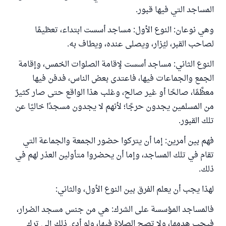
المساجد التي فيها قبور.
وهي نوعان: النوع الأول: مساجد أسست ابتداء، تعظيمًا
لصاحب القبر، ليُزار، ويصلى عنده، ويطاف به.
النوع الثاني: مساجد أسست لإقامة الصلوات الخمس، وإقامة
الجمع والجماعات فيها، فاعتدى بعض الناس، فدفن فيها
معظَّمًا، صالحًا أو غير صالح، وغلب هذا الواقع حتى صار كثيرٌ
من المسلمين يجدون حرجًا؛ لأنهم لا يجدون مسجدًا خاليًا عن
تلك القبور.
فهم بين أمرين: إما أن يتركوا حضور الجمعة والجماعة التي
تقام في تلك المساجد، وإما أن يحضروا متأولين العذر لهم في
ذلك.
لهذا يجب أن يعلم الفرق بين النوع الأول، والثاني:
فالمساجد المؤسسة على الشرك: هي من جنس مسجد الضرار،
فيجب هدمها، ولا تصح الصلاة فيها، ولو أدى ذلك إلى ترك