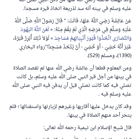
وقد فهمت عائشة رضي الله عنها من دفن النبي صلى الله
عليه وسلم في بيته أنه سد لذريعة اتخاذ قبره مسجدا.
عَنْ عَائِشَةَ رَضِيَ اللَّهُ عَنْهَا، قَالَتْ: " قَالَ رَسُولُ اللَّهِ صَلَّى اللهُ
عَلَيْهِ وَسَلَّمَ فِي مَرَضِهِ الَّذِي لَمْ يَقُمْ مِنْهُ:
لَعَنَ اللَّهُ اليَهُودَ
وَالنَّصَارَى اتَّخَذُوا قُبُورَ أَنْبِيَائِهِمْ مَسَاجِدَ
لَوْلاَ ذَلِكَ أُبْرِزَ قَبْرُهُ،
غَيْرَ أَنَّهُ خَشِيَ - أَوْ خُشِيَ - أَنَّ يُتَّخَذَ مَسْجِدًا"رواه البخاري
(1390)، ومسلم (529).
ومن المعلوم قطعا أن عائشة رضي الله عنها لم تقصد الصلاة
في بيتها من أجل قبر النبي صلى الله عليه وسلم، بل كانت
تصلي فيه كما كانت تصلي قبل أن يدفن فيه النبي صلى الله
عليه وسلم فيه .
وقد كان يدخل عليها أقاربها وغيرهم لزيارتها واستفتائها ؛ فلم
يتحر أحد منهم الصلاة في بيتها.
قال شيخ الإسلام ابن تيمية رحمه الله تعالى: