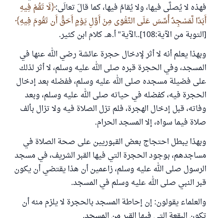
فهذه لا يُصلَّى فيها، ولا يُقامُ فيها، كما قالَ تعالَى:
لَا تَقُمْ فِيهِ
أَبَدًا لَّمَسْجِدٌ أُسِّسَ عَلَى التَّقْوَى مِنْ أَوَّلِ يَوْمٍ أَحَقُّ أَن تَقُومَ فِيهِ
[التوبة من الآية:108]..الآية" أ.هـ. كلام ابن كثير.
وبهذا يعلم أنه لا أثر لإدخال حجرة عائشة رضي الله عنها في
المسجد، وفي الحجرة قبره صلى الله عليه وسلم، لا أثر لذلك
على فضيلة مسجده صلى الله عليه وسلم، ففضله بعد إدخال
الحجرة فيه، كفضله في حياته صلى الله عليه وسلم، وبعد
وفاته، قبل إدخال الهجرة، فلم تزل الصلاة فيه ولا تزال بألف
صلاة فيما سواه، إلا المسجد الحرام.
وبهذا يبطل احتجاج بعض القبوريين على صحة الصلاة في
مساجدهم، بوجود الحجرة التي فيها القبر الشريف، في مسجد
الرسول صلى الله عليه وسلم، زاعمين أن هذا يقتضي أن يكون
قبر النبي صلى الله عليه وسلم في المسجد.
والعلماء يقولون: إن إحاطة المسجد بالحجرة لا يلزم منه أن
تكون البقعة التي فيها القبر من المسجد.