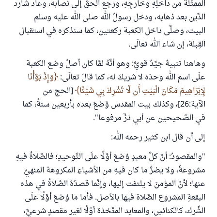
الممثَّلةُ من داخلِهِ وخارجِهِ، ورجع الحقُّ إلَى نصابه، وعاد شارد
الدِّين بعد ذهابه، ودخل رسولُ الله صلى الله عليه وسلم
البيت، وصلَّى داخل الكعبة ركعتين، كما سنذكره في استقبال
القِبلة، إن شاء الله تعالَى.
وهاهنا تنبيهٌ جيِّدٌ قويٌّ: وهو أنَّهُ لمَّا كان أصلُ وضع الكعبة
علَى اسم الله وحدَه لا شريكَ له، كما قالَ تعالَى:
وَإِذْ بَوَّأْنَا
لِإِبْرَاهِيمَ مَكَانَ الْبَيْتِ أَن لَّا تُشْرِكْ بِي شَيْئًا
[الحج من
الآية:26]، وكذلك بيت المقدس وُضعَ بعده بأربعين سنةً، كما
في الصَّحيحين عن أبي ذرٍّ مرفوعا".
إلى أن قال ابن كثير رحمه الله:
"والمقصودُ: أنَّ كلَّ معبدٍ وُضعَ أوَّلًا علَى التَّوحيدِ؛ فالصَّلاةُ فيهِ
مشروعةٌ، ولا يضرُّ ما كان فيهِ من الأشياءِ المكروهة المنهيِّ
عنها؛ لأنَّ المؤمنَ لا يلتفت إليها، وإنَّما قصدُهُ الصَّلاةُ في هذه
البقعةِ المشروع الصَّلاة فيها بالأصل. فأما ما وُضعَ أوَّلًا علَى
الشِّرك، كالكنائسِ، والمعابد المتَّخذة أوَّلًا لغير مقصدٍ شرعيٍّ،