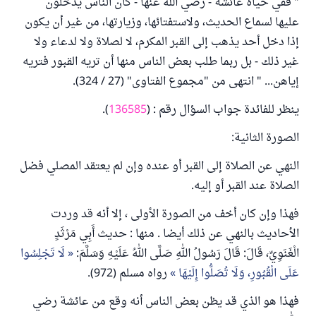
" ففي حياة عائشة - رضي الله عنها - كان الناس يدخلون
عليها لسماع الحديث، ولاستفتائها، وزيارتها، من غير أن يكون
إذا دخل أحد يذهب إلى القبر المكرم، لا لصلاة ولا لدعاء ولا
غير ذلك - بل ربما طلب بعض الناس منها أن تريه القبور فتريه
إياهن... " انتهى من "مجموع الفتاوى" (27 / 324).
ينظر للفائدة جواب السؤال رقم : (
136585
).
الصورة الثانية:
النهي عن الصلاة إلى القبر أو عنده وإن لم يعتقد المصلي فضل
الصلاة عند القبر أو إليه.
فهذا وإن كان أخف من الصورة الأولى ، إلا أنه قد وردت
الأحاديث بالنهي عن ذلك أيضا . منها : حديث أَبِي مَرْثَدٍ
الْغَنَوِيِّ، قَالَ: قَالَ رَسُولُ اللهِ صَلَّى اللهُ عَلَيْهِ وَسَلَّمَ:
لَا تَجْلِسُوا
عَلَى الْقُبُورِ، وَلَا تُصَلُّوا إِلَيْهَا
رواه مسلم (972).
فهذا هو الذي قد يظن بعض الناس أنه وقع من عائشة رضي