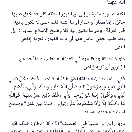
الله عنهما .
لكنه قد ورد ما يشير إلى أن القبور الثلاثة كان قد جُعل عليها
حائل ، إما ستار أو جدار أو ما أشبه ذلك حتى لا تكون بادية
في الغرفة ، وهو ما يشير إليه كلام شيخ الإسلام السابق : "بل
ربما طلب بعض الناس منها أن تريه القبور ، فتريه إياهن"
انتهى .
ولو كانت القبور ظاهرة في الغرفة لم يطلب منها أحد من
الزائرين أن تريه إياهن .
ففي "المسند" (42 / 440) عَنْ عَائِشَةَ، قَالَتْ: " كُنْتُ أَدْخُلُ بَيْتِي
الَّذِي دُفِنَ فِيهِ رَسُولُ اللهِ صَلَّى اللهُ عَلَيْهِ وَسَلَّمَ، وَأَبِي، فَأَضَعُ
ثَوْبِي، وَأَقُولُ: إِنَّمَا هُوَ زَوْجِي وَأَبِي، فَلَمَّا دُفِنَ عُمَرُ مَعَهُمْ، فَوَاللهِ
مَا دَخَلْتُهُ إِلَّا وَأَنَا مَشْدُودَةٌ عَلَيَّ ثِيَابِي، حَيَاءً مِنْ عُمَرَ " وصحح
اسناده محققو المسند.
وروى ابن أبي شيبة في "المصنف" (5 / 188)، قال: حَدَّثنا أَبُو