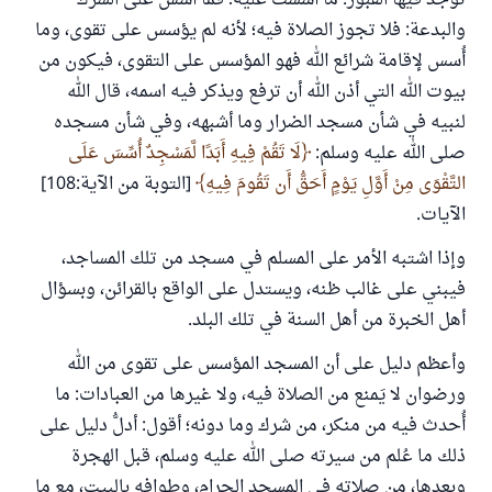
توجد فيها القبور: ما أسست عليه؛ فما أسس على الشرك
والبدعة: فلا تجوز الصلاة فيه؛ لأنه لم يؤسس على تقوى، وما
أُسس لإقامة شرائع الله فهو المؤسس على التقوى، فيكون من
بيوت الله التي أذن الله أن ترفع ويذكر فيه اسمه، قال الله
لنبيه في شأن مسجد الضرار وما أشبهه، وفي شأن مسجده
صلى الله عليه وسلم:
لَا تَقُمْ فِيهِ أَبَدًا لَّمَسْجِدٌ أُسِّسَ عَلَى
التَّقْوَى مِنْ أَوَّلِ يَوْمٍ أَحَقُّ أَن تَقُومَ فِيهِ
[التوبة من الآية:108]
الآيات.
وإذا اشتبه الأمر على المسلم في مسجد من تلك المساجد،
فيبني على غالب ظنه، ويستدل على الواقع بالقرائن، وبسؤال
أهل الخبرة من أهل السنة في تلك البلد.
وأعظم دليل على أن المسجد المؤسس على تقوى من الله
ورضوان لا يَمنع من الصلاة فيه، ولا غيرها من العبادات: ما
أُحدث فيه من منكر، من شرك وما دونه؛ أقول: أدلُّ دليل على
ذلك ما عُلم من سيرته صلى الله عليه وسلم، قبل الهجرة
وبعدها، من صلاته في المسجد الحرام، وطوافه بالبيت، مع ما