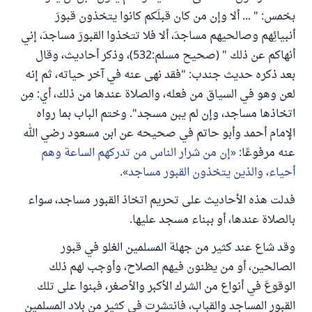
بخمس: " ... ألا وإن من كان قبلَكم كانوا يتخذون قبورَ
أنبيائِهم وصالحيهم مساجدَ، ألا فلا تتخذوا القبورَ مساجدَ، إني
أنهاكم عن ذلك " (صحيح مسلم:532)، وذكر أحاديث، وقال
بعد ذكره حديث جندب: "فقد نهى عنه في آخر حياته، ثم إنه
لعن وهو في السياق من فعله، والصلاة عندها من ذلك، أي: مِن
اتخاذها مساجد، وإن لم يبن مسجد". وختم الباب بما رواه
الإمام أحمد وأبو حاتم في صحيحه عن ابن مسعود رضي الله
عنه مرفوعًا:
إن من شرار الناس من تدركهم الساعة وهم
أحياء، والذين يتخذون القبور مساجد
.
فدلت هذه الأحاديث على تحريم اتخاذ القبور مساجد، سواء
بالصلاة عندها، أو ببناء مسجد عليها.
وقد شاع عند كثير من جهلة المسلمين الغلو في قبور
الصالحين، أو من يظنون فيهم الصلاح، وأوجب لهم ذلك
الوقوعَ في أنواع من الشرك الأكبر والأصغر، فبنوا على تلك
القبور المساجد والقباب، فانتشرت في كثير من بلاد المسلمين