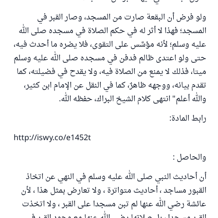
ولو فرض أن البقعة صارت من المسجد، وصار القبر في
المسجد؛ فهذا لا أثر له في حكم الصلاة في مسجده صلى الله
عليه وسلم؛ لأنه مؤسَّس على التقوى، فلا يضره ما أحدث فيه،
حتى ولو اعتدى ظالم فدفن في مسجده صلى الله عليه وسلم
ميتا، فذلك لا يمنع من الصلاة فيه، ولا يقدح في فضيلته، كما
تقدم بيانه، ووجهه ظاهرٌ، كما في النقل عن الإمام ابن كثير،
والله أعلم" انتهى كلام الشيخ البراك، حفظه الله.
رابط المادة:
http://iswy.co/e1452t
والحاصل :
أن أحاديث النبي صلى الله عليه وسلم في النهي عن اتخاذ
القبور مساجد ، أحاديث متواترة ، ولا تعارض بمثل هذا ، لأن
عائشة رضي الله عنها لم تبن مسجدا على القبر ، ولا اتخذت