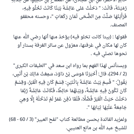
خَالِدٍ الأَحْمَرُ، عَنِ ابْنِ عَجْلاَنَ، عَنِ الْقَعْقَاعِ بْنِ حَكِيمٍ، عَنْ جَدَّتِهِ
رُمَيْثَةَ، قَالَتْ: " دَخَلْتُ عَلى عَائِشَةَ بَيْتًا كَانَتْ تَخْلُو فِيهِ،
فَرَأَيْتُهَا صَلَّتْ مِنَ الضُّحَى ثَمَانَ رَكَعَاتٍ "، وحسنه محققو
المصنف.
فقولها : (بيتا كانت تخلو فيه) يؤخذ منها أنها رضي الله عنها
كان لها مكان في غرفتها، معزول عن سائر الغرفة بستار أو
نحوها تصلي فيه .
ويستأنس لهذا الفهم بما رواه ابن سعد في "الطبقات الكبرى"
(2 / 294)، قال: أَخْبَرَنَا مُوسَى بْنُ دَاوُدَ، سَمِعْتُ مَالِكَ بْنَ أَنَسٍ،
يَقُولُ: " قُسِمَ بَيْتُ عَائِشَةَ بِاثْنَيْنِ: قِسْمٌ كَانَ فِيهِ الْقَبْرُ، وَقِسْمٌ
كَانَ تَكُونُ فِيهِ عَائِشَةُ، وَبَيْنَهُمَا حَائِطٌ، فَكَانَتْ عَائِشَةُ رُبَّمَا
دَخَلَتْ حَيْثُ الْقَبْرُ فُضُلًا، فَلَمَّا دُفِنَ عُمَرُ لَمْ تَدْخُلْهُ إِلَّا وَهِيَ
جَامِعَةٌ عَلَيْهَا ثِيَابَهَا ".
ولمزيد الفائدة يحسن مطالعة كتاب "نفح العبير" (3 / 60 - 68)
للشيخ عبد الله بن مانع العتيبي.