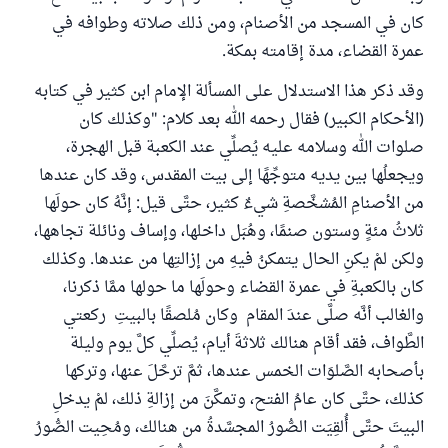
كان في المسجد من الأصنام، ومن ذلك صلاته وطوافه في
عمرة القضاء، مدة إقامته بمكة.
وقد ذكر هذا الاستدلال على المسألة الإمام ابن كثير في كتابه
(الأحكام الكبير) فقال رحمه الله بعد كلام: "وكذلك كان
صلوات الله وسلامه عليه يُصلِّي عند الكعبة قبل الهجرة،
ويجعلُها بين يديه متوجِّهًا إلى بيت المقدس، وقد كان عندها
من الأصنامِ المُشخَّصةِ شيءٌ كثير، حتَّى قيل: إنَّهُ كان حولَها
ثلاثُ مئةٍ وستون صنمًا، وهُبَل داخلها، وإساف ونائلة تجاهها،
ولكن لمْ يكنِ الحال يتمكنُ فيهِ من إزالتِها من عندها. وكذلك
كان بالكعبةِ في عمرة القضاء وحولَها ما حولها ممَّا ذكرنا،
والغالب أنَّه صلَّى عندَ المقام وكان مُلصقًا بالبيتِ ركعتي
الطَّواف، فقد أقام هنالك ثلاثةَ أيام، يُصلِّي كلَّ يوم وليلة
بأصحابه الصَّلوَات الخمس عندها، ثمَّ ترحَّلَ عنها، وتركها
كذلك، حتَّى كان عامُ الفتح، وتمكَّنَ من إزالةِ ذلك، لمْ يدخلِ
البيتَ حتَّى أُلقِيَت الصُّورُ المجسَّدةُ من هنالك، ومُحِيت الصُّورُ