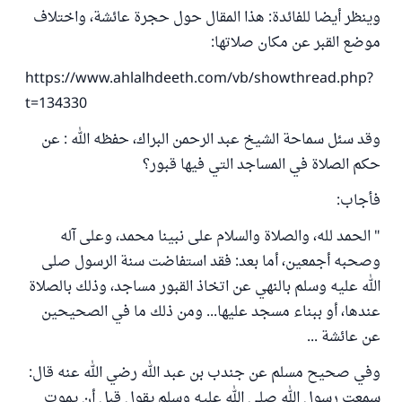
وينظر أيضا للفائدة: هذا المقال حول حجرة عائشة، واختلاف
موضع القبر عن مكان صلاتها:
https://www.ahlalhdeeth.com/vb/showthread.php?
t=134330
وقد سئل سماحة الشيخ عبد الرحمن البراك، حفظه الله : عن
حكم الصلاة في المساجد التي فيها قبور؟
فأجاب:
" الحمد لله، والصلاة والسلام على نبينا محمد، وعلى آله
وصحبه أجمعين، أما بعد: فقد استفاضت سنة الرسول صلى
الله عليه وسلم بالنهي عن اتخاذ القبور مساجد، وذلك بالصلاة
عندها، أو ببناء مسجد عليها... ومن ذلك ما في الصحيحين
عن عائشة ...
وفي صحيح مسلم عن جندب بن عبد الله رضي الله عنه قال:
سمعت رسول الله صلى الله عليه وسلم يقول قبل أن يموت