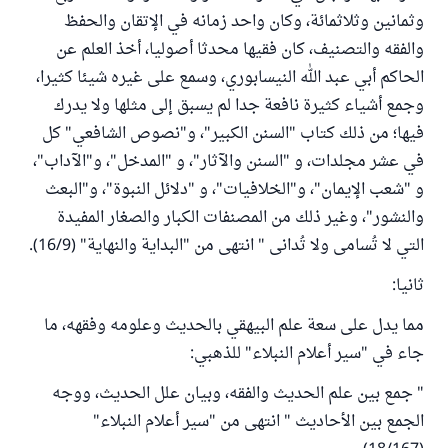
وثمانين وثلاثمائة، وكان واحد زمانه في الإتقان والحفظ
والفقه والتصنيف، كان فقيها محدثا أصوليا، أخذ العلم عن
الحاكم أبي عبد الله النيسابوري، وسمع على غيره شيئا كثيرا،
وجمع أشياء كثيرة نافعة جدا لم يسبق إلى مثلها ولا يدرك
فيها؛ من ذلك كتاب "السنن الكبير"، و"نصوص الشافعي" كل
في عشر مجلدات، و "السنن والآثار"، و "المدخل"، و"الآداب"،
و "شعب الإيمان"، و"الخلافيات"، و "دلائل النبوة"، و"البعث
والنشور"، وغير ذلك من المصنفات الكبار والصغار المفيدة
التي لا تُسامى ولا تُدانى " انتهى من "البداية والنهاية" (16/9).
ثانيا:
مما يدل على سعة علم البيهقي بالحديث وعلومه وفقهه، ما
جاء في "سير أعلام النبلاء" للذهبي:
" جمع بين علم الحديث والفقه، وبيان علل الحديث، ووجه
الجمع بين الأحاديث " انتهى من "سير أعلام النبلاء"