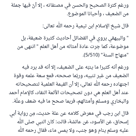
ورغم كثرة الصحيح والحسن في مصنفاته ، إلا أنّ فيها جملة
من الضعيف ، وأحيانا الموضوع.
قال شيخ الإسلام ابن تيمية رحمه الله تعالى:
" والبيهقي يروي في الفضائل أحاديث كثيرة ضعيفة، بل
موضوعة، كما جرت عادة أمثاله من أهل العلم " انتهى من
"منهاج السنة" (5/510).
ورغم أنه كثيرا ما ينبّه على الضعيف، إلا أنه قد يرد فيه
الضعيف من غير تنبيه، وربّما صححه، فمع سعة علمه وقوة
اجتهاده رحمه الله تعالى، إلا أن القيمة العلمية لتصحيحاته
عند أهل العلم هي دون تصحيحات الأئمة النقاد، كالإمام أحمد
والبخاري ومسلم وأمثالهم، فربما صحح ما فيه ضعف وعلّة.
قال ابن رجب في معرض كلامه عن علة حديث، مِن رواية أبي
إسحاق، عَن الأسود، عَن عائشة، قالت: كانَ النبي صلى الله
عليه وسلم ينام وَهوَ جنب، ولا يمس ماء، فقال رحمه الله