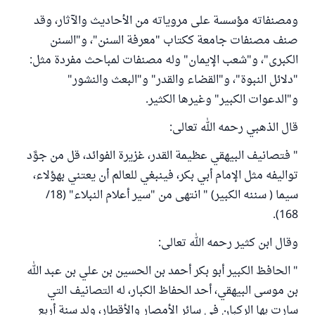
ومصنفاته مؤسسة على مروياته من الأحاديث والآثار، وقد
صنف مصنفات جامعة ككتاب "معرفة السنن"، و"السنن
الكبرى"، و"شعب الإيمان" وله مصنفات لمباحث مفردة مثل:
"دلائل النبوة"، و"القضاء والقدر" و"البعث والنشور"
و"الدعوات الكبير" وغيرها الكثير.
قال الذهبي رحمه الله تعالى:
" فتصانيف البيهقي عظيمة القدر، غزيرة الفوائد، قل من جوَّد
تواليفه مثل الإمام أبي بكر، فينبغي للعالم أن يعتني بهؤلاء،
سيما ( سننه الكبير) " انتهى من "سير أعلام النبلاء" (18/
168).
وقال ابن كثير رحمه الله تعالى:
" الحافظ الكبير أبو بكر أحمد بن الحسين بن علي بن عبد الله
بن موسى البيهقي، أحد الحفاظ الكبار، له التصانيف التي
سارت بها الركبان في سائر الأمصار والأقطار، ولد سنة أربع