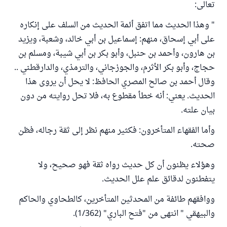
تعالى:
" وهذا الحديث مما ‌اتفق أئمة الحديث من السلف على إنكاره
على أبي إسحاق، منهم: إسماعيل بن أبي خالد، وشعبة، ويزيد
بن هارون، وأحمد بن حنبل، وأبو بكر بن أبي شيبة، ومسلم بن
حجاج، وأبو بكر الأثرم، والجوزجاني، والترمذي، والدارقطني ..
وقال أحمد بن صالح المصري الحافظ: لا يحل أن يروى هذا
الحديث. يعني: أنه خطأ مقطوع به، فلا تحل روايته من دون
بيان علته.
وأما الفقهاء المتأخرون: فكثير منهم نظر إلى ثقة رجاله، فظن
صحته.
وهؤلاء يظنون أن كل حديث رواه ثقة فهو صحيح، ولا
يتفطنون لدقائق علم علل الحديث.
ووافقهم طائفة من المحدثين المتأخرين، كالطحاوي والحاكم
‌والبيهقي " انتهى من "فتح الباري" (1/362).