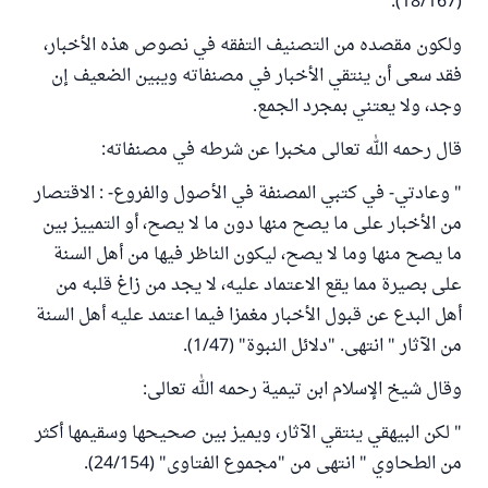
(18/167).
ولكون مقصده من التصنيف التفقه في نصوص هذه الأخبار،
فقد سعى أن ينتقي الأخبار في مصنفاته ويبين الضعيف إن
وجد، ولا يعتني بمجرد الجمع.
قال رحمه الله تعالى مخبرا عن شرطه في مصنفاته:
" وعادتي- في كتبي المصنفة في الأصول والفروع- : الاقتصار
من الأخبار على ما يصح منها دون ما لا يصح، أو التمييز بين
ما يصح منها وما لا يصح، ليكون الناظر فيها من أهل السنة
على بصيرة مما يقع الاعتماد عليه، لا يجد من زاغ قلبه من
أهل البدع عن قبول الأخبار مغمزا فيما اعتمد عليه أهل السنة
من الآثار " انتهى. "دلائل النبوة" (1/47).
وقال شيخ الإسلام ابن تيمية رحمه الله تعالى:
" لكن البيهقي ينتقي الآثار، ويميز بين صحيحها وسقيمها أكثر
من الطحاوي " انتهى من "مجموع الفتاوى" (24/154).