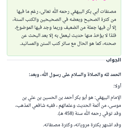
مصنفات أبي بكر البيهقي رحمه الله تعالى، رغم ما فيها
من كثرة الصحيح وبعضه في الصحيحين والكتب الستة،
إلا أن فيها جملة من الضعيف وربما وجد فيها الموضوع،
فلذا لا يؤخذ منها حديث ليعمل به إلا بعد البحث عن
صحته، كما هو الحال مع سائر كتب السنن والمسانيد.
الجواب
الحمد لله والصلاة والسلام على رسول الله، وبعد:
أولا:
الإمام البيهقي: هو أبو بكر أحمد بن الحسين بن علي بن
موسى، من أئمة الحديث وعلمائهم ، فقيه شافعي المذهب،
وقد توفي رحمه الله سنة (458 هـ).
وقد اشتهر بكثرة مروياته، وكثرة مصنفاته.