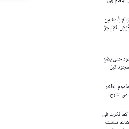
 الإمام إلى
فَعَ رَأْسَهُ مِنَ
رْضِ، ثُمَّ يَخِرُّ
سجود حتى يضع
السجود قبل
أموم التأخر
ى من "شرح
، كما ذكرت في
وكذلك تتخلف