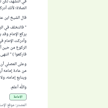
في التشهد، لكن تد
الصلاة؛ لأنك أدرك
قال الشيخ ابن عث
" فالتخلف في الرك
يركع الإمام وقد ب
وأدركت الإمام في
الركوع من حين أن
فاركعوا ) " انتهى من 
وعلى المصلي أن ي
من عادة إمامه أن 
ويتابع إمامه، ولا
والله أعلم.
الإمامة
المصدر
:
موقع الإس