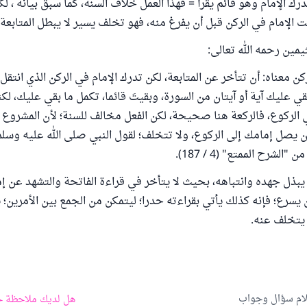
رك الإمام وهو قائم يقرأ = فهذا العمل خلاف السنة، كما سبق بيانه ، لك
ت الإمام في الركن قبل أن يفرغ منه، فهو تخلف يسير لا يبطل المتابعة.
يمين رحمه الله تعالى:
ن معناه: أن تتأخر عن المتابعة، لكن تدرك الإمام في الركن الذي انتقل 
قي عليك آية أو آيتان من السورة، وبقيتَ قائما، تكمل ما بقي عليك، ل
 الركوع، فالركعة هنا صحيحة، لكن الفعل مخالف للسنة؛ لأن المشروع
 يصل إمامك إلى الركوع، ولا تتخلف؛ لقول النبي صلى الله عليه وسلم: 
"الشرح الممتع" (4 / 187).
بذل جهده وانتباهه، بحيث لا يتأخر في قراءة الفاتحة والتشهد عن إم
يسرع؛ فإنه كذلك يأتي بقراءته حدرا؛ ليتمكن من الجمع بين الأمرين؛ ي
 يتخلف عنه.
لام سؤال وجواب
هل لديك ملاحظة ح