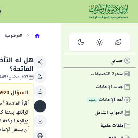
الموضوعية
هل له التأخ
حسابي
الفاتحة؟
شجرة التصنيفات
07/رمضان/1445 الموافق 17/مارس/2024
جديد الإجابات
السؤال
6920
أهم الإجابات
جديد
أقرأ الفاتحة أح
قرائتها بينما ك
الجواب الشامل
ويقوم للركعة ا
ملفات علمية
أن ينتقل الإما