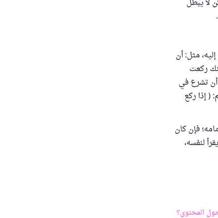
ن لا يبطل
إليه، مثل: أن
كنك ركعت
 أن تشرع في
( إذا ركع
امه؛ فإن كان
قرأ لنفسه،
ول المحتوى؟