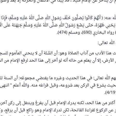
أن يتأخر عن الإمام قليلًا ، فلا يبدأ في الانتقال والحركة إلا بعد وصول
ه: ( أَنَّهُمْ كَانُوا يُصَلُّونَ خَلْفَ رَسُولِ اللهِ صَلَّى اللهُ عَلَيْهِ وَسَلَّمَ، فَإِذَا رَ
ًا يَحْنِي ظَهْرَهُ، حَتَّى يَضَعَ رَسُولُ اللهِ صَلَّى اللهُ عَلَيْهِ وَسَلَّمَ جَبْهَتَهُ عَلَى الْأَ
البخاري (690)، ومسلم (474).
لله تعالى:
 هذا الأدب من آداب الصلاة وهو: أن السُّنّة أن لا ينحني المأموم لل
الأرض، إلا أن يعلم من حاله أنه لو أخر إلى هذا الحد لرفع الإمام من 
م الله تعالى: في هذا الحديث وغيره ما يقتضي مجموعُه: أن السنة للم
 بحيث يشرع في الركن بعد شروعه، وقبل فراغه منه. والله أعلم " انته
أكثر من هذا الحد، لكنه يدرك الإمام قبل أن يفرغ وينتقل إلى ركن آخر
 عن الركوع لقراءة الفاتحة، لكن تدرك الإمام وهو راكع قبل أن يرفع، 