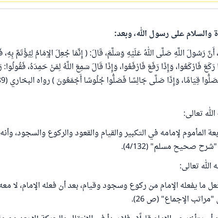
ة والسلام على رسول الله، وبعد:
َنَّ رَسُولَ اللَّهِ صَلَّى اللهُ عَلَيْهِ وَسَلَّمَ، قَالَ: ( إِنَّمَا جُعِلَ الإِمَامُ لِيُؤْتَمَّ بِهِ، ف
 رَكَعَ فَارْكَعُوا، وَإِذَا رَفَعَ فَارْفَعُوا، وَإِذَا قَالَ سَمِعَ اللَّهُ لِمَنْ حَمِدَهُ، فَقُولُوا: رَ
لله تعالى:
 المأموم لإمامه في التكبير والقيام والقعود والركوع والسجود، وأنه ي
شرح صحيح مسلم" (4/132).
الله تعالى:
عل ما يفعله الإمام من ركوع وسجود وقيام، بعد أن فعله الإمام، لا معه 
مراتب الإجماع" (ص 26).