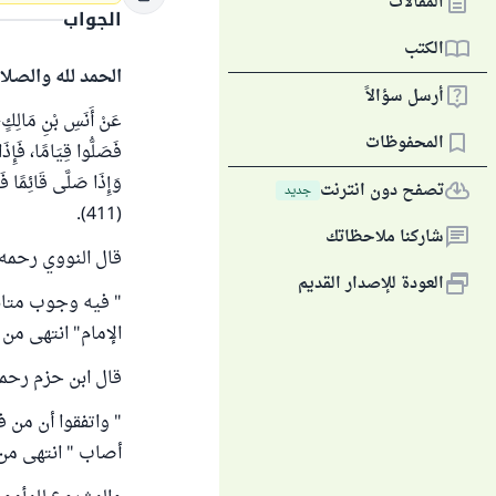
المقالات
الجواب
الكتب
الحمد لله والصلا
أرسل سؤالاً
عَنْ أَنَسِ بْنِ مَالِكٍ، أ
المحفوظات
فَصَلُّوا قِيَامًا، فَإِذَا
تصفح دون انترنت
جديد
(411).
شاركنا ملاحظاتك
قال النووي رحمه ا
العودة للإصدار القديم
" فيه وجوب متابعة
الإمام" انتهى من "
قال ابن حزم رحمه 
" واتفقوا أن من ف
أصاب " انتهى من "