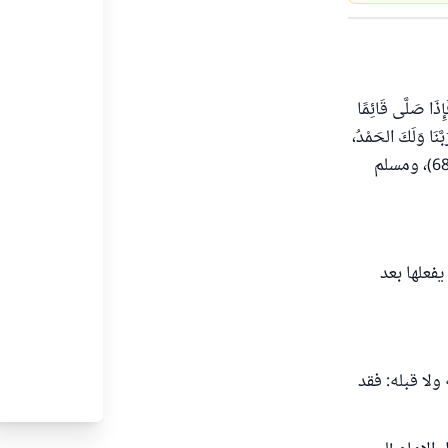
َإِذَا صَلَّى قَائِمًا
بَّنَا وَلَكَ الحَمْدُ،
وَإِذَا صَلَّى قَائِمًا فَصَلُّوا قِيَامًا، وَإِذَا صَلَّى جَالِسًا فَصَلُّوا جُلُوسًا أَجْمَعُونَ ) رواه البخاري (689)، ومسلم
فعلها بعد
ولا قبله: فقد