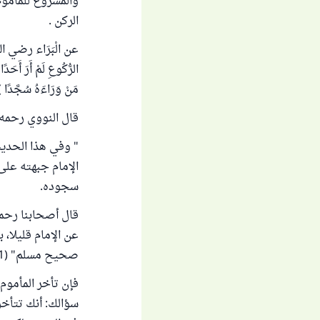
والمشروع للمأموم 
الركن .
عن الْبَرَاء رضي الله عن
الرُّكُوعِ لَمْ أَرَ أَحَد
مَنْ وَرَاءَهُ سُجَّدًا ) رواه 
قال النووي رحمه ا
" وفي هذا الحديث
الإمام جبهته على 
سجوده.
قال أصحابنا رحمه
عن الإمام قليلا،
صحيح مسلم" (4/191).
فإن تأخر المأموم 
سؤالك: أنك تتأخر