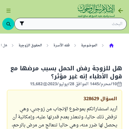
الموضوعية
فقه الأسرة
الحقوق الزوجية
هل لل
هل للزوجة رفض الحمل بسبب مرضها مع
قول الأطباء إنه غير مؤثر؟
10/محرم/1445 الموافق 28/يوليو/2023
15,682
السؤال
328629
أريد استشاراتكم بموضوع الإنجاب من زوجتي، وهي
ترفض ذلك حاليا، وتتعذر بعدم قدرتها عليه، وإمكانية أن
يحصل لها ضرر منه، وهي حاليا تتعالج من مرض بالرحم،