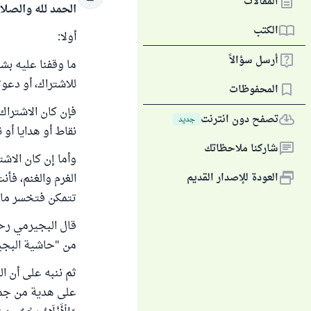
المقالات
الحمد لله والصلا
الكتب
أولا:
أرسل سؤالاً
للاشتراك، أو دعو
المحفوظات
فإن كان الاشتراك
تصفح دون انترنت
جديد
نقاط أو هدايا أو 
شاركنا ملاحظاتك
وأما إن كان الاشت
العودة للإصدار القديم
الغرم والغنم، فأ
تتمكن فتخسر مال
قال البجيرمي رحمه
من "حاشية البجيرمي
ثم ننبه على أن ا
على هدية من جملة هدايا