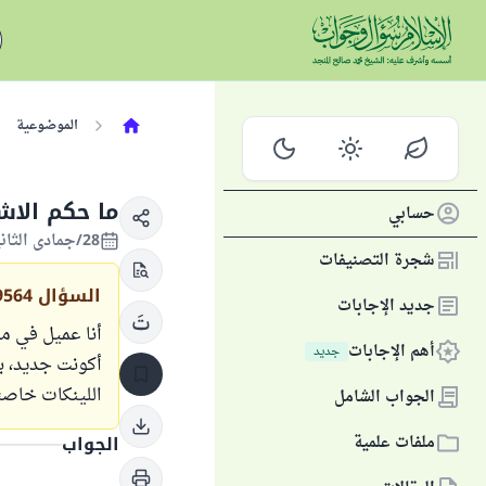
الموضوعية
ما حكم الاشتراك في
حسابي
28/جمادى الثانية/1445 الموافق 10/يناير/2024
شجرة التصنيفات
السؤال
9564
جديد الإجابات
أهم الإجابات
جديد
اللينكات خاصت
الجواب الشامل
ملفات علمية
الجواب