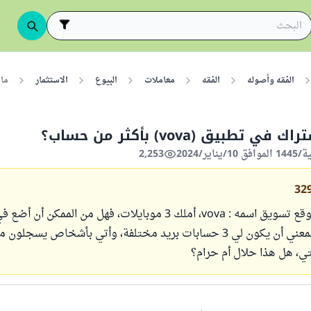
الفقه وأصوله
الفقه
معاملات
البيوع
الاستثمار
ما ح
 تطبيق (vova) بأكثر من حساب؟
2,253
32
أنا عميل في موقع تسويق اسمه : vova، أملك 3 موبايلات، فهل من الممك
أكونت جديد، بمعني أن يكون لي 3 حسابات بريد مختلفة، وأتي بأشخاص يسجل
ي، هل هذا حلال أم حرام؟