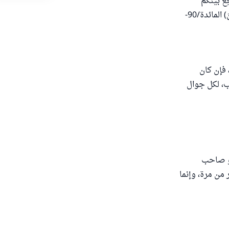
الشَّيْطَانُ أَنْ يُوقِعَ بَيْنَكُمُ
الْعَدَاوَةَ وَالْبَغْضَاءَ فِي الْخَمْرِ وَالْمَيْسِرِ وَيَصُدَّكُمْ عَنْ ذِكْرِ اللَّهِ وَعَنِ الصَّلَاةِ فَهَلْ أَنْتُمْ مُنْتَهُونَ) المائدة/90-
 فإن كان
، لكل جوال
أو صاحب
من مرة، وإنما