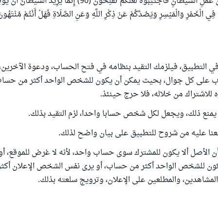
وَالْأَزْلَامُ رِجْسٌ مِنْ عَمَلِ الشَّيْطَانِ فَاجْتَنِبُوهُ لَعَلَّكُمْ تُفْلِحُونَ (90) إِنَّمَا يُرِيدُ 
 في التطبيق، فيلزمك التقيد بنظامه في فتح الحساب، ودعوة الآخرين،
 على كل جوال، بحيث يمكن أن يكون للشخص الواحد أكثر من حساب
للاشتراك من خلاله، فلا حرج حينئذ.
يمنع ذلك، ويجعل لكل شخص حسابا واحدا، لزم التقيد بذلك.
عنا عليه من شروح للتطبيق على بيان واضح لذلك.
أن الأصل ألا يكون للمشترك سوى حساب واحد، لأنه لا غرض للموقع، 
كون للشخص الواحد أكثر من حساب، أو يرى نفس الشخص الإعلان أكثر 
مشاهدين، والمطلعين على الإعلان، وترويج سلعته بذلك.