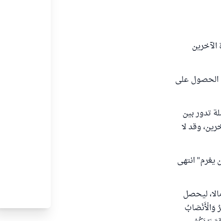
 ودعوة الآخرين
بل الحصول على
لة تدور بين
رين، وقد لا
ن يغرم" انتهى
مالا، ليحصل
وَالْأَنْصَابُ