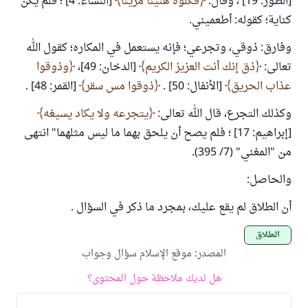
[الطور: 19] ، وقال:
فكلوه هنيئا مريئا
[النساء: 4] ؛ فلم يكن
كناية؛ كقوله: أطعميني.
وفارق: ذوقي، وتجرعي؛ فإنه يستعمل في المكاره؛ كقول الله
تعالى:
ذق إنك أنت العزيز الكريم
[الدخان: 49]،
وذوقوا
عذاب الحريق
[الأنفال: 50] .
ذوقوا مس سقر
[القمر: 48] .
وكذلك التجرع، قال الله تعالى:
يتجرعه ولا يكاد يسيغه
[إبراهيم: 17] ؛ فلم يصح أن يلحق بهما ما ليس مثلهما" انتهى
من "المغني" (7/ 395).
والحاصل:
أن الطلاق لم يقع عليك، بمجرد ما ذكر في السؤال .
الطلاق
المصدر
:
موقع الإسلام سؤال وجواب
هل لديك ملاحظة حول المحتوى؟