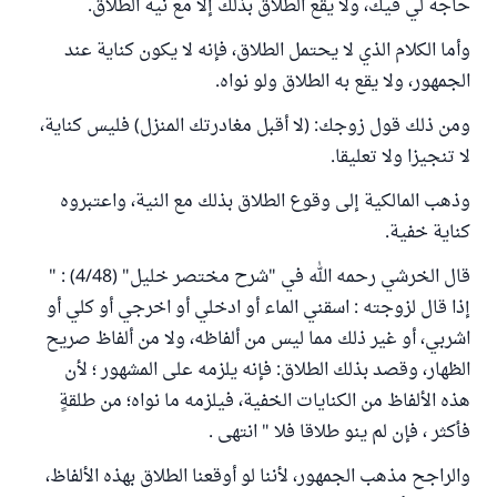
حاجة لي فيك، ولا يقع الطلاق بذلك إلا مع نية الطلاق.
وأما الكلام الذي لا يحتمل الطلاق، فإنه لا يكون كناية عند
الجمهور، ولا يقع به الطلاق ولو نواه.
ومن ذلك قول زوجك: (لا أقبل مغادرتك المنزل) فليس كناية،
لا تنجيزا ولا تعليقا.
وذهب المالكية إلى وقوع الطلاق بذلك مع النية، واعتبروه
كناية خفية.
قال الخرشي رحمه الله في "شرح مختصر خليل" (4/48) : "
إذا قال لزوجته : اسقني الماء أو ادخلي أو اخرجي أو كلي أو
اشربي، أو غير ذلك مما ليس من ألفاظه، ولا من ألفاظ صريح
الظهار، وقصد بذلك الطلاق: فإنه يلزمه على المشهور ؛ لأن
هذه الألفاظ من الكنايات الخفية، فيلزمه ما نواه؛ من طلقةٍ
فأكثر ، فإن لم ينو طلاقا فلا " انتهى .
والراجح مذهب الجمهور، لأننا لو أوقعنا الطلاق بهذه الألفاظ،