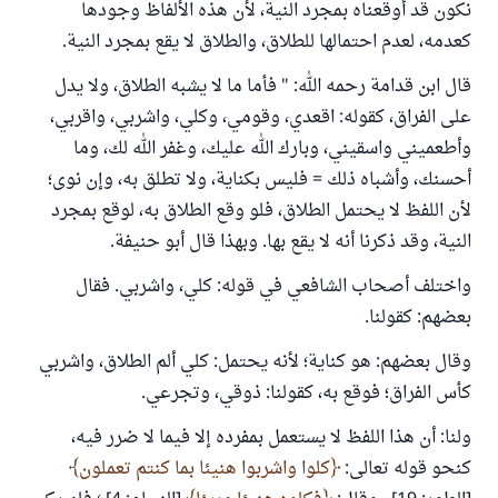
نكون قد أوقعناه بمجرد النية، لأن هذه الألفاظ وجودها
كعدمه، لعدم احتمالها للطلاق، والطلاق لا يقع بمجرد النية.
قال ابن قدامة رحمه الله: " فأما ما لا يشبه الطلاق، ولا يدل
على الفراق، كقوله: اقعدي، وقومي، وكلي، واشربي، واقربي،
وأطعميني واسقيني، وبارك الله عليك، وغفر الله لك، وما
أحسنك، وأشباه ذلك = فليس بكناية، ولا تطلق به، وإن نوى؛
لأن اللفظ لا يحتمل الطلاق، فلو وقع الطلاق به، لوقع بمجرد
النية، وقد ذكرنا أنه لا يقع بها. وبهذا قال أبو حنيفة.
واختلف أصحاب الشافعي في قوله: كلي، واشربي. فقال
بعضهم: كقولنا.
وقال بعضهم: هو كناية؛ لأنه يحتمل: كلي ألم الطلاق، واشربي
كأس الفراق؛ فوقع به، كقولنا: ذوقي، وتجرعي.
ولنا: أن هذا اللفظ لا يستعمل بمفرده إلا فيما لا ضرر فيه،
كنحو قوله تعالى:
كلوا واشربوا هنيئا بما كنتم تعملون