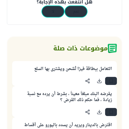
هل انتفعت بهذه الإجابة؟
نعم
لا
موضوعات ذات صلة
التعامل ببطاقة فيزا تُشحن ويشترى بها السلع
يقرضه البنك مبلغاً معيناً ، بشرط أن يرده مع نسبة
زيادة ، فما حكم ذلك القرض ؟
اقترض بالدينار ويريد أن يسدد باليورو على أقساط