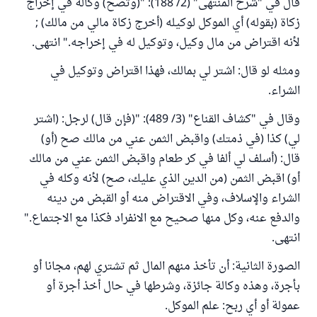
قال في "شرح المنتهى" (2/ 188): "(وتصح) وكالة في إخراج
زكاة (بقوله) أي الموكل لوكيله (أخرج زكاة مالي من مالك) ;
لأنه اقتراض من مال وكيل، وتوكيل له في إخراجه." انتهى.
ومثله لو قال: اشتر لي بمالك، فهذا اقتراض وتوكيل في
الشراء.
وقال في "كشاف القناع" (3/ 489): "(فإن قال) لرجل: (اشتر
لي) كذا (في ذمتك) واقبض الثمن عني من مالك صح (أو)
قال: (أسلف لي ألفا في كر طعام واقبض الثمن عني من مالك
أو) اقبض الثمن (من الدين الذي عليك، صح) لأنه وكله في
الشراء والإسلاف، وفي الاقتراض منه أو القبض من دينه
والدفع عنه، وكل منها صحيح مع الانفراد فكذا مع الاجتماع."
انتهى.
الصورة الثانية: أن تأخذ منهم المال ثم تشتري لهم، مجانا أو
بأجرة، وهذه وكالة جائزة، وشرطها في حال أخذ أجرة أو
عمولة أو أي ربح: علم الموكل.