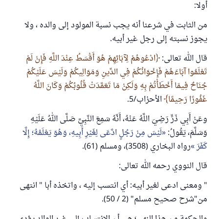
أولا:
من الثابت في شرعنا أنه يجب نسبة المولود إلى والده ، ولا
يجوز نسبته إلى رجل غير أبيه.
قال الله تعالى:
ادْعُوهُمْ لِآبَائِهِمْ هُوَ أَقْسَطُ عِنْدَ اللَّهِ فَإِنْ لَمْ
تَعْلَمُوا آبَاءَهُمْ فَإِخْوَانُكُمْ فِي الدِّينِ وَمَوَالِيكُمْ وَلَيْسَ عَلَيْكُمْ
جُنَاحٌ فِيمَا أَخْطَأْتُمْ بِهِ وَلَكِنْ مَا تَعَمَّدَتْ قُلُوبُكُمْ وَكَانَ اللَّهُ
غَفُورًا رَحِيمًا
الأحزاب/5.
وعَنْ أَبِي ذَرٍّ رَضِيَ اللَّهُ عَنْهُ، أَنَّهُ سَمِعَ النَّبِيَّ صَلَّى اللهُ عَلَيْهِ
وَسَلَّمَ، يَقُولُ:
لَيْسَ مِنْ رَجُلٍ ادَّعَى لِغَيْرِ أَبِيهِ، وَهُوَ يَعْلَمُهُ؛ إِلَّا
كَفَرَ
رواه البخاري (3508)، ومسلم (61).
قال النووي رحمه الله تعالى:
" ومعنى ادعى لغير أبيه: أي انتسب إليه ، واتخذه أبا " انتهى
من"شرح صحيح مسلم" (2 / 50).