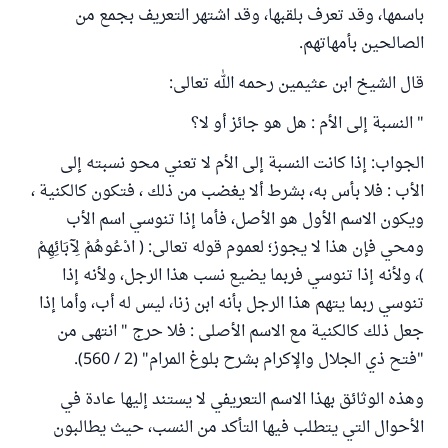
باسمها، وقد تعرف بلقبها، وقد اشتهر التعريف بجمع من
الصالحين بأمهاتهم.
قال الشيخ ابن عثيمين رحمه الله تعالى:
" النسبة إلى الأم : هل هو جائز أو لا؟
الجواب: إذا كانت النسبة إلى الأم لا تعني محو نسبته إلى
الأب : فلا بأس به، بشرط ألا يغضب من ذلك ، فتكون كالكنية ،
ويكون الاسم الأول هو الأصل، فأما إذا تنوسي اسم الأب
ومحي فإن هذا لا يجوز؛ لعموم قوله تعالى: ( ادْعُوهُمْ لِآبَائِهِمْ
)، ولأنه إذا تنوسي فربما يضيع نسب هذا الرجل، ولأنه إذا
تنوسي ربما يتهم هذا الرجل بأنه ابن زنا، ليس له أب، وأما إذا
جعل ذلك كالكنية مع الاسم الأصلى : فلا حرج " انتهى من
"فتح ذي الجلال والإكرام بشرح بلوغ المرام" (2 / 560).
وهذه الوثائق بهذا الاسم التعريفي لا يستند إليها عادة في
الأحوال التي يتطلب فيها التأكد من النسب، حيث يطالبون