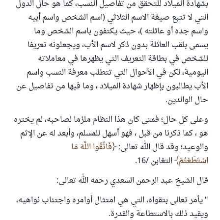
بشهادة الميلاد للتحقق من تفاصيل النسب، كما هو حال الدول
التي لا تتبع صيغة الاسم الثلاثي (اسم الشخص واسم أبيه
واسم جده أو عائلته )، حيث يكتفون باسم الشخص وما
يسمى بلقب العائلة بدون ذكر لاسم الأب، ويجعلونه تعريفا
للشخص في بطاقة التعريف التي يظهرها في معاملاته
اليومية، لكن في الأحوال التي تتطلب معرفة النسب واسم
الأب يطالبون بإظهار شهادة الميلاد ، وما فيها من تفاصيل عن
حال الوالدين.
وعلى كل حال؛ فمتى كان هذا النظام ملزما لصاحبه، لم يختره
هو ، كما ذكرنا من قبل ، فهو أسهل للمسلم، وأبعد له عن الإثم
والوعيد؛ وقد قال الله تعالى:
فَاتَّقُوا اللَّهَ مَا
اسْتَطَعْتُمْ
التغابن /16.
قال الشيخ عبد الرحمن السعدي رحمه الله تعالى:
" يأمر تعالى بتقواه، التي هي امتثال أوامره واجتناب نواهيه،
ويقيد ذلك بالاستطاعة والقدرة.