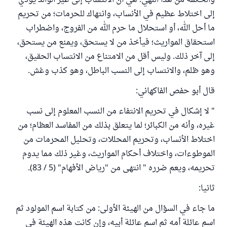
والحكمة من هذا النهي؛ هي أن الانتساب إلى غير الوالد يؤدي
إلى اختلاط عظيم في الأنساب، وانتهاك للحرمات؛ من تحريم
ما أحل الله، أو استحلال ما حرم الله من الفروج، واضطراب
استحقاق المواريث؛ فيأخذ من لا يستحق، ويمنع من يستحق،
إلى آخر ذلك. وليس أقل من الامتناع من الانتساب الحقيق،
وهو ظلم، والانتساب إلى النسب الباطل، وهو كذب وغش.
قال أبو حفص الفاكهاني:
" لا إشكال في تحريم الانتفاء من النسب المعلوم إلى نسب
غيره، وأنه من الكبائر؛ لما يتعلق بذلك من المفاسد العظام؛ من
اختلاط الأنساب، وتحريم المحللات، وتحليل المحرمات من
الموطوءات، واختلاف أحكام المواريث، وغير ذلك مما يدوم
تحريمه، ويعم ضرره " انتهى من "رياض الأفهام" (5 / 83).
ثانيا:
ما جاء في السؤال من الهيئة الأولى: من كتابة اسم المولود ثم
اسم عائلة أمه ثم اسم عائلة أبيه، وإن كانت هذه الهيئة في