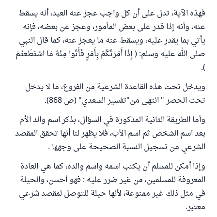
فهذه الآية، تدل على أن كل واجب عجز عنه العبد، أنه يسقط
عنه، وأنه إذا قدر على بعض المأمور، وعجز عن بعضه، فإنه
يأتي بما يقدر عليه، ويسقط عنه ما يعجز عنه، كما قال النبي
صلى الله عليه وسلم: ( إِذَا أَمَرْتُكُمْ بِأَمْرٍ فَأْتُوا مِنْهُ مَا اسْتَطَعْتُمْ
).
ويدخل تحت هذه القاعدة الشرعية من الفروع، ما لا يدخل
تحت الحصر " انتهى من"تفسير السعدي" (ص 868).
وأما الطريقة الثانية المذكورة في السؤال، بذكر اسم والد الأم
بعد اسم الشخص ثم اسم الأب، فلا يظهر لنا أنها تحقق المقصد
الشرعي من تسجيل النسبة الصحيحة على وجهها .
وإذا أمكن للمسلم أن يكتب اسمه واسم والده، كما هي العادة
المعروفة للمسلمين، من غير ضرر عليه : فهو أحسن، والحيلة
في مثل ذلك غير ممنوعة، لأنها حيلة للتوصل لمقصد شرعي
معتبر.