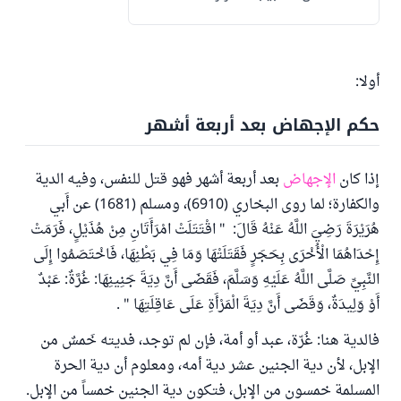
أولا:
حكم الإجهاض بعد أربعة أشهر
إذا كان
الإجهاض
بعد أربعة أشهر فهو قتل للنفس، وفيه الدية
والكفارة؛ لما روى البخاري (6910)، ومسلم (1681) عن أَبي
هُرَيْرَةَ رَضِيَ اللَّهُ عَنْهُ قَالَ: " اقْتَتَلَتْ امْرَأَتَانِ مِنْ هُذَيْلٍ، فَرَمَتْ
إِحْدَاهُمَا الْأُخْرَى بِحَجَرٍ فَقَتَلَتْهَا وَمَا فِي بَطْنِهَا، فَاخْتَصَمُوا إِلَى
النَّبِيِّ صَلَّى اللَّهُ عَلَيْهِ وَسَلَّمَ، فَقَضَى أَنَّ دِيَةَ جَنِينِهَا: غُرَّةٌ: عَبْدٌ
أَوْ وَلِيدَةٌ، وَقَضَى أَنَّ دِيَةَ الْمَرْأَةِ عَلَى عَاقِلَتِهَا " .
فالدية هنا: غُرّة، عبد أو أمة، فإن لم توجد، فديته خَمسٌ من
الإبل، لأن دية الجنين عشر دية أمه، ومعلوم أن دية الحرة
المسلمة خمسون من الإبل، فتكون دية الجنين خمساً من الإبل.