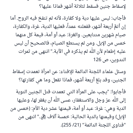
لإسقاط جنين فسقط لثلاثة أشهر فماذا عليها؟
فأجاب: ليس عليها دية ولا كفارة، لأنه لم تنفخ فيه الروح. أما
إن أتمَّ أربعة أشهر، ففعلته عمداً، فعليها الدية، غرة، والكفارة،
صيام شهرين متتابعين. والغرة: عبد أو أمة، قيمة كل منهما
خمس من الإبل. ومن لم يستطع الصيام، فالصحيح أن ليس
عليه إطعام لأن الله لم يذكره في الآية." انتهى من ثمرات
التدوين، ص 126
وسئل علماء اللجنة الدائمة للإفتاء: عن امرأة تعمدت إسقاط
الجنين، وقد بلغ أربعة أشهر، فماذا تفعل وما هي كفارتها؟
فأجابوا: "يجب على المرأة التي تعمدت قتل الجنين التوبة
إلى الله عز وجل والاستغفار، عسى الله أن يغفر لها، وعليها
الدية وهي: غرة: عبد أو أمة، قيمتها عشر دية الأم: (خمس من
الإبل) وقيمتها بالدية الحالية: خمسة آلاف ريال." انتهى من
"فتاوى اللجنة الدائمة" (21/ 255).