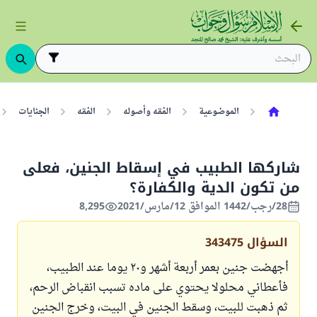
الموضوعية
الفقه وأصوله
الفقه
الجنايات
شاركها الطبيب في إسقاط الجنين، فعلى
من تكون الدية والكفارة؟
28/رجب/1442 الموافق 12/مارس/2021
8,295
السؤال
343475
أجهضت جنين بعمر أربعة أشهر و٢٠ يوما عند الطبيب،
فأعطاني محلولا يحتوي على ماده تسبب انقباض الرحم،
ثم ذهبت للبيت، وسقط الجنين في البيت، وخرج الجنين