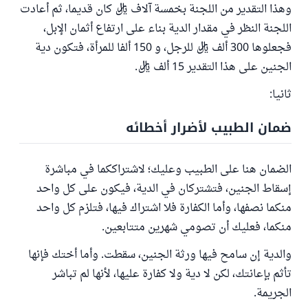
وهذا التقدير من اللجنة بخمسة آلاف ريال كان قديما، ثم أعادت
اللجنة النظر في مقدار الدية بناء على ارتفاع أثمان الإبل،
فجعلوها 300 ألف ريال للرجل، و 150 ألفا للمرأة، فتكون دية
الجنين على هذا التقدير 15 ألف ريال.
ثانيا:
ضمان الطبيب لأضرار أخطائه
الضمان هنا على الطبيب وعليك؛ لاشتراككما في مباشرة
إسقاط الجنين، فتشتركان في الدية، فيكون على كل واحد
منكما نصفها، وأما الكفارة فلا اشتراك فيها، فتلزم كل واحد
منكما، فعليك أن تصومي شهرين متتابعين.
والدية إن سامح فيها ورثة الجنين، سقطت. وأما أختك فإنها
تأثم بإعانتك، لكن لا دية ولا كفارة عليها، لأنها لم تباشر
الجريمة.