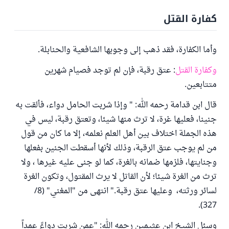
كفارة القتل
وأما الكفارة، فقد ذهب إلى وجوبها الشافعية والحنابلة.
وكفارة القتل
: عتق رقبة، فإن لم توجد فصيام شهرين
متتابعين.
قال ابن قدامة رحمه الله: " وإذا شربت الحامل دواء، فألقت به
جنينا، فعليها غرة، لا ترث منها شيئا، وتعتق رقبة، ليس في
هذه الجملة اختلاف بين أهل العلم نعلمه، إلا ما كان من قول
من لم يوجب عتق الرقبة، وذلك لأنها أسقطت الجنين بفعلها
وجنايتها، فلزمها ضمانه بالغرة، كما لو جنى عليه غيرها ، ولا
ترث من الغرة شيئا؛ لأن القاتل لا يرث المقتول، وتكون الغرة
لسائر ورثته، وعليها عتق رقبة." انتهى من "المغني" (8/
327).
وسئل الشيخ ابن عثيمين رحمه الله: "عمن شربت دواءً عمداً