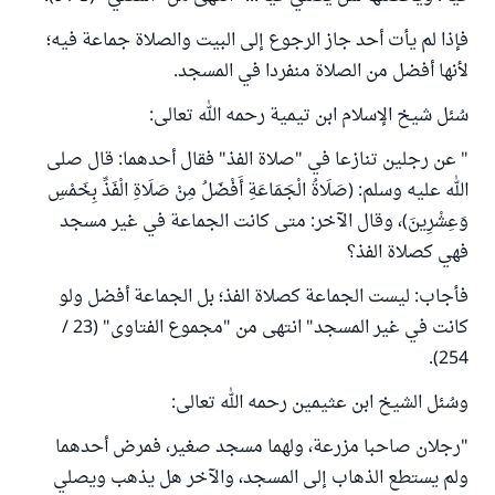
فإذا لم يأت أحد جاز الرجوع إلى البيت والصلاة جماعة فيه؛
لأنها أفضل من الصلاة منفردا في المسجد.
سُئل شيخ الإسلام ابن تيمية رحمه الله تعالى:
" عن رجلين تنازعا في "صلاة الفذ" فقال أحدهما: قال صلى
الله عليه وسلم: (صَلَاةُ الْجَمَاعَةِ أَفْضَلُ مِنْ صَلَاةِ الْفَذِّ بِخَمْسِ
وَعِشْرِينَ)، وقال الآخر: متى كانت الجماعة في غير مسجد
فهي كصلاة الفذ؟
فأجاب: ليست الجماعة كصلاة الفذ؛ بل الجماعة أفضل ولو
كانت في غير المسجد" انتهى من "مجموع الفتاوى" (23 /
254).
وسُئل الشيخ ابن عثيمين رحمه الله تعالى:
"رجلان صاحبا مزرعة، ولهما مسجد صغير، فمرض أحدهما
ولم يستطع الذهاب إلى المسجد، والآخر هل يذهب ويصلي