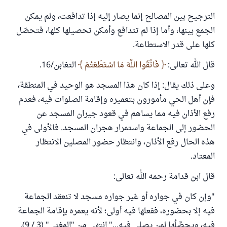
الترجيح بين المصالح إنما يصار إليه إذا تدافعت، ولم يمكن
الجمع بينها، وأما إذا لم تتدافع وأمكن تحصيلها كلها، فتحصّل
كلها على قدر الاستطاعة.
قال الله تعالى:
فَاتَّقُوا اللَّهَ مَا اسْتَطَعْتُمْ
التغابن/16.
وعلى ذلك يقال: إذا كان هذا المسجد هو الوحيد في المنطقة،
فإن أهل الحي مأمورون بتعميره وإقامة الصلوات فيه، فعدم
رفع الأذان فيه مما يساهم في قعود جيران المسجد عن
الحضور إلى الجماعة واستمرار هجران المسجد. فالأولى في
هذه الحال رفع الأذان، وانتظار حضور المصلين الانتظار
المعتاد.
قال ابن قدامة رحمه الله تعالى:
"وإن كان في جواره أو غير جواره مسجد لا تنعقد الجماعة
فيه إلا بحضوره، ففعلها فيه أولى؛ لأنه يعمره بإقامة الجماعة
فيه، ويحصِّلُها لمن يصلي فيه..." انتهى من "المغني" (3 / 9).