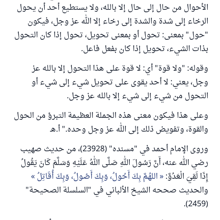
الأحوال من حال إلى حال إلا بالله، ولا يستطيع أحد أن يحول
الرخاء إلى شدة والشدة إلى رخاء إلا الله عز وجل، فيكون
"حول" بمعنى: تحول أو بمعنى تحويل، تحول إذا كان التحول
بذات الشيء، تحويل إذا كان بفعل فاعل.
وقوله: "ولا قوة" أي: لا قوة على هذا التحول إلا بالله عز
وجل، يعني: لا أحد يقوى على تحويل شيء إلى شيء أو
التحول من شيء إلى شيء إلا بالله عز وجل.
وعلى هذا فيكون معنى هذه الجملة العظيمة التبرؤ من الحول
والقوة، وتفويض ذلك إلى الله عز وجل وحده." أ.هـ
وروى الإمام أحمد في "مسنده" (23928)، من حديث صهيب
رضي الله عنه، أَنَّ رَسُولَ اللهِ صَلَّى اللهُ عَلَيْهِ وَسَلَّمَ كَانَ يَقُولُ
إِذَا لَقِيَ الْعَدُوَّ:
اللهُمَّ بِكَ أَحُولُ، وَبِكَ أَصُولُ، وَبِكَ أُقَاتِلُ
والحديث صححه الشيخ الألباني في "السلسلة الصحيحة"
(2459).