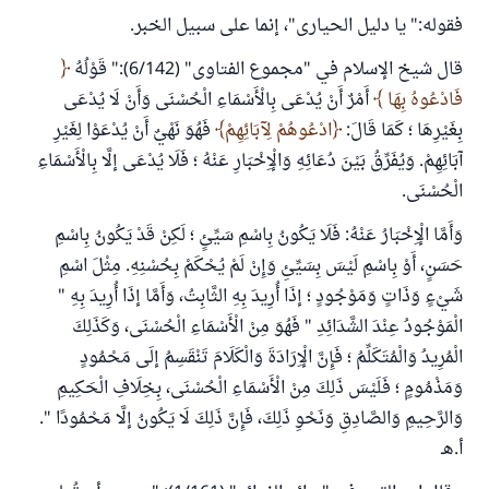
فقوله:" يا دليل الحيارى"، إنما على سبيل الخبر.
قال شيخ الإسلام في "مجموع الفتاوى" (6/142):" قَوْلُهُ
فَادْعُوهُ بِهَا
أَمْرٌ أَنْ يُدْعَى بِالْأَسْمَاءِ الْحُسْنَى وَأَنْ لَا يُدْعَى
بِغَيْرِهَا ؛ كَمَا قَالَ:
ادْعُوهُمْ لِآبَائِهِمْ
فَهُوَ نَهْيٌ أَنْ يُدْعَوْا لِغَيْرِ
آبَائِهِمْ. وَيُفَرِّقُ بَيْنَ دُعَائِهِ وَالْإِخْبَارِ عَنْهُ ؛ فَلَا يُدْعَى إلَّا بِالْأَسْمَاءِ
الْحُسْنَى.
وَأَمَّا الْإِخْبَارُ عَنْهُ: فَلَا يَكُونُ بِاسْمِ سَيِّئٍ ؛ لَكِنْ قَدْ يَكُونُ بِاسْمِ
حَسَنٍ، أَوْ بِاسْمِ لَيْسَ بِسَيِّئِ وَإِنْ لَمْ يُحْكَمْ بِحُسْنِهِ. مِثْلَ اسْمِ
شَيْءٍ وَذَاتٍ وَمَوْجُودٍ ؛ إذَا أُرِيدَ بِهِ الثَّابِتُ، وَأَمَّا إذَا أُرِيدَ بِهِ "
الْمَوْجُودُ عِنْدَ الشَّدَائِدِ " فَهُوَ مِنْ الْأَسْمَاءِ الْحُسْنَى، وَكَذَلِكَ
الْمُرِيدُ وَالْمُتَكَلِّمُ ؛ فَإِنَّ الْإِرَادَةَ وَالْكَلَامَ تَنْقَسِمُ إلَى مَحْمُودٍ
وَمَذْمُومٍ ؛ فَلَيْسَ ذَلِكَ مِنْ الْأَسْمَاءِ الْحُسْنَى، بِخِلَافِ الْحَكِيمِ
وَالرَّحِيمِ وَالصَّادِقِ وَنَحْوِ ذَلِكَ، فَإِنَّ ذَلِكَ لَا يَكُونُ إلَّا مَحْمُودًا ".
أ.هـ