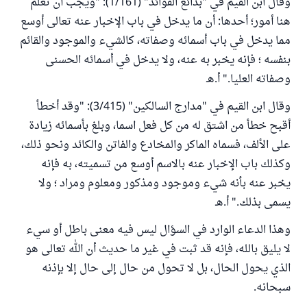
وقال ابن القيم في "بدائع الفوائد" (1/161): "ويجب أن تُعلم
هنا أمور؛ أحدها: أن ما يدخل في باب الإخبار عنه تعالى أوسع
مما يدخل في باب أسمائه وصفاته، كالشيء والموجود والقائم
بنفسه ؛ فإنه يخبر به عنه، ولا يدخل في أسمائه الحسنى
وصفاته العليا." أ.هـ
وقال ابن القيم في "مدارج السالكين" (3/415): "وقد أخطأ
أقبح خطأ من اشتق له من كل فعل اسما، وبلغ بأسمائه زيادة
على الألف، فسماه الماكر والمخادع والفاتن والكائد ونحو ذلك،
وكذلك باب الإخبار عنه بالاسم أوسع من تسميته، به فإنه
يخبر عنه بأنه شيء وموجود ومذكور ومعلوم ومراد ؛ ولا
يسمى بذلك." أ.هـ
وهذا الدعاء الوارد في السؤال ليس فيه معنى باطل أو سيء
لا يليق بالله، فإنه قد ثبت في غير ما حديث أن الله تعالى هو
الذي يحول الحال، بل لا تحول من حال إلى حال إلا بإذنه
سبحانه.