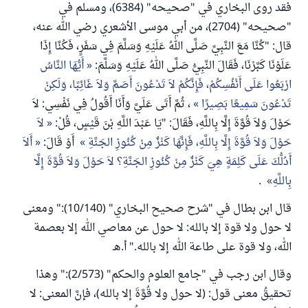
فقد روى البخاري في "صحيحه" (6384)، ومسلم في
"صحيحه" (2704)، من أبي موسى الأشعري رضي الله عنه،
قال: "كُنَّا مَعَ النَّبِيِّ صَلَّى اللهُ عَلَيْهِ وَسَلَّمَ فِي سَفَرٍ، فَكُنَّا إِذَا
عَلَوْنَا كَبَّرْنَا، فَقَالَ النَّبِيُّ صَلَّى اللهُ عَلَيْهِ وَسَلَّمَ:
أَيُّهَا النَّاسُ
ارْبَعُوا عَلَى أَنْفُسِكُمْ، فَإِنَّكُمْ لاَ تَدْعُونَ أَصَمَّ وَلاَ غَائِبًا، وَلَكِنْ
تَدْعُونَ سَمِيعًا بَصِيرًا
، ثُمَّ أَتَى عَلَيَّ وَأَنَا أَقُولُ فِي نَفْسِي: لاَ
حَوْلَ وَلاَ قُوَّةَ إِلَّا بِاللَّهِ، فَقَالَ: "يَا عَبْدَ اللَّهِ بْنَ قَيْسٍ، قُلْ:
لاَ
حَوْلَ وَلاَ قُوَّةَ إِلَّا بِاللَّهِ، فَإِنَّهَا كَنْزٌ مِنْ كُنُوزِ الجَنَّةِ
أَوْ قَالَ:
أَلاَ
أَدُلُّكَ عَلَى كَلِمَةٍ هِيَ كَنْزٌ مِنْ كُنُوزِ الجَنَّةِ؟ لاَ حَوْلَ وَلاَ قُوَّةَ إِلَّا
بِاللَّهِ
.
قال ابن بطال في "شرح صحيح البخاري" (10/140):" ومعنى
لا حول ولا قوة إلا بالله: لا حول عن معاصي الله إلا بعصمة
الله، ولا قوة على طاعة الله إلا بالله." أ.هـ
وقال ابن رجب في "جامع العلوم والحكم" (2/573):" وهذا
تحقيقُ معنى قول: (لا حول ولا قُوَّةَ إلا بالله)، فإنَّ المعنى: لا