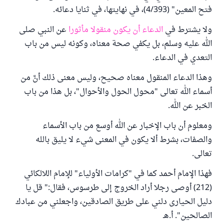
فتح المعين" (4/393)، في نهايتها، في ثنايا دعائه.
ولا يشترط في
الدعاء أن يكون منقولا مأثورا
عن النبي صلى
الله عليه وسلم، بل يكفي صحة معناه، وكونه ليس من باب
التعدي في الدعاء.
وهذا الدعاء المنقول معناه صحيح، وليس معنى ذلك أنَّ من
أسماء الله تعالى "محول الحول والأحوال"، بل هذا من باب
الخبر عن الله.
ومعلوم أن باب الإخبار عن الله أوسع من باب الأسماء
والصفات، بشرط ألا يكون في المعنى شيء لا يليق بالله
تعالى.
فهذا الإمام أحمد كما في "كرامات الأولياء" للإمام اللالكائي
(212) أوصى رجلا أراد الخروج إلى طرسوس، فقال:" قل يا
دليل الحيارى دلني على طريق الصادقين، واجعلني من عبادك
الصالحين". أ.هـ