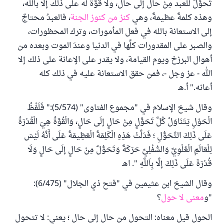
تَحوُّلَ للعبد مِنْ حال إلى حال، ولا قُوَّة له على ذلك إلا بالله،
وهذه كلمةٌ عظيمةٌ، وهي
كنز من كنوز الجنة
، فالعبدُ محتاجٌ
إلى الاستعانة بالله في فعل المأمورات، وترك المحظورات،
والصبر على المقدورات كلِّها في الدنيا وعندَ الموت وبعده من
أهوال البرزخ ويوم القيامة، ولا يقدر على الإعانة على ذلك إلا
الله - عز وجل -، فمن حقق الاستعانة عليه في ذلك كله
أعانه." أ.هـ
وقال شيخ الإسلام في "مجموع الفتاوى" (5/574):" فَلَفْظُ
الْحَوْلِ يَتَنَاوَلُ كُلَّ تَحَوُّلٍ مِنْ حَالٍ إلَى حَالٍ، وَالْقُوَّةُ هِيَ الْقُدْرَةُ
عَلَى ذَلِكَ التَّحَوُّلِ ؛ فَدَلَّتْ هَذِهِ الْكَلِمَةُ الْعَظِيمَةُ عَلَى أَنَّهُ لَيْسَ
لِلْعَالَمِ الْعُلْوِيِّ وَالسُّفْلِيِّ حَرَكَةٌ وَتَحَوُّلٌ مِنْ حَالٍ إلَى حَالٍ وَلَا
قُدْرَةَ عَلَى ذَلِكَ إلَّا بِاَللَّهِ ". اهـ
وقال الشيخ ابن عثيمين في "فتح ذي الجلال" (6/475):
"و
معنى لا حول
؟
الحول قيل معناه: التحول من حال إلى حال ؛ يعني: لا تتحول