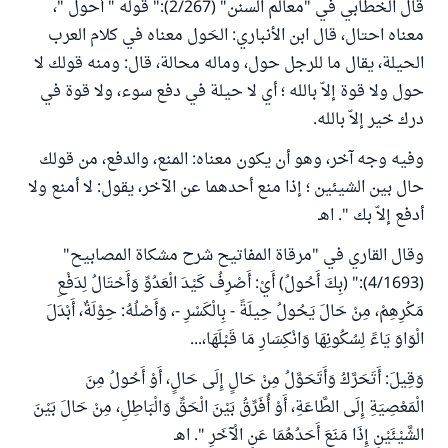
قال الخطابي في "معالم السنن" (2/267):" قوله " أحول "،
معناه احتال، قال ابن الأنباري: الحَول معناه في كلام العرب
الحيلة، يقال ما للرجل حول، وماله محالة، قال: ومنه قولك لا
حول ولا قوة إلاّ بالله ؛ أي لا حيلة في دفع سوء، ولا قوة في
درك خير إلاّ بالله.
وفيه وجه آخر، وهو أن يكون معناه: المنع، والدفع، من قولك
حال بين الشيئين ؛ إذا منع أحدهما عن الآخر، يقول: لا أمنع ولا
أدفع إلاّ بك ". اهـ
وقال القاري في "مرقاة المفاتيح شرح مشكاة المصابيح"
(4/1693):" (بِكَ أَحُولُ) أَيْ: أَصْرِفُ كَيْدَ الْعَدُوِّ وَأَحْتَالُ لِدَفْعِ
مَكْرِهِمْ، مِنْ حَالَ يَحُولُ حِيلَةً - بِالْكَسْرِ -، وَأَصْلُهُ: حِوْلَةٌ، أَبْدَلَ
الْوَاوَ يَاءً لِسُكُونِهَا وَانْكِسَارِ مَا قَبْلَهَا،...
وَقِيلَ: أَتَحَرَّكُ وَأَتَحَوَّلُ مِنْ حَالٍ إِلَى حَالٍ، أَوْ أَحُولُ مِنَ
الْمَعْصِيَةِ إِلَى الطَّاعَةِ، أَوْ أُفَرِّقُ بَيْنَ الْحَقِّ وَالْبَاطِلِ، مِنْ حَالَ بَيْنَ
الشَّيْئَيْنِ إِذَا مَنَعَ أَحَدُهُمَا عَنِ الْآخَرِ ". اهـ