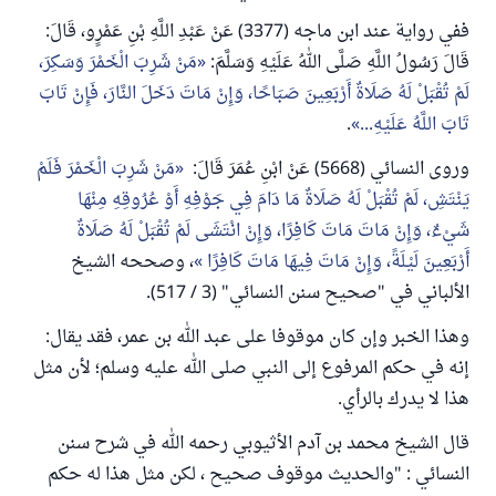
ففي رواية عند ابن ماجه (3377) عَنْ عَبْدِ اللَّهِ بْنِ عَمْرٍو، قَالَ:
قَالَ رَسُولُ اللَّهِ صَلَّى اللهُ عَلَيْهِ وَسَلَّمَ:
مَنْ شَرِبَ الْخَمْرَ وَسَكِرَ،
لَمْ تُقْبَلْ لَهُ صَلَاةٌ أَرْبَعِينَ صَبَاحًا، وَإِنْ مَاتَ دَخَلَ النَّارَ، فَإِنْ تَابَ
تَابَ اللَّهُ عَلَيْهِ...
.
وروى النسائي (5668) عَنْ ابْنِ عُمَرَ قَالَ:
مَنْ شَرِبَ الْخَمْرَ فَلَمْ
يَنْتَشِ، لَمْ تُقْبَلْ لَهُ صَلَاةٌ مَا دَامَ فِي جَوْفِهِ أَوْ عُرُوقِهِ مِنْهَا
شَيْءٌ، وَإِنْ مَاتَ مَاتَ كَافِرًا، وَإِنْ انْتَشَى لَمْ تُقْبَلْ لَهُ صَلَاةٌ
أَرْبَعِينَ لَيْلَةً، وَإِنْ مَاتَ فِيهَا مَاتَ كَافِرًا
، وصححه الشيخ
الألباني في "صحيح سنن النسائي" (3 / 517).
وهذا الخبر وإن كان موقوفا على عبد الله بن عمر، فقد يقال:
إنه في حكم المرفوع إلى النبي صلى الله عليه وسلم؛ لأن مثل
هذا لا يدرك بالرأي.
قال الشيخ محمد بن آدم الأثيوبي رحمه الله في شرح سنن
النسائي : "والحديث موقوف صحيح ، لكن مثل هذا له حكم