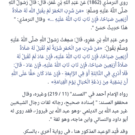
روى الترمذي (1862) عَنْ عَبْدِ اللَّهِ بْنِ عُمَرَ، قال: قَالَ رَسُولُ اللَّهِ
صَلَّى اللَّهُ عَلَيْهِ وَسَلَّمَ:
مَنْ شَرِبَ الخَمْرَ لَمْ يقْبَلِ الله لَهُ صَلَاةٌ
أَرْبَعِينَ صَبَاحًا، فَإِنْ تَابَ تَابَ اللَّهُ عَلَيْهِ ...
وقال الترمذي: "
هَذَا حَدِيثٌ حَسَنٌ ".
وعن عَبْدِ اللهِ بْنِ عَمْرٍو، قَالَ: سَمِعْتُ رَسُولَ اللهِ صَلَّى اللهُ عَلَيْهِ
وَسَلَّمَ يَقُولُ:
مَنْ شَرِبَ مِنَ الْخَمْرِ شَرْبَةً لَمْ تُقْبَلْ لَهُ صَلَاةٌ
أَرْبَعِينَ صَبَاحًا، فَإِنْ تَابَ تَابَ اللهُ عَلَيْهِ، فَإِنْ عَادَ لَمْ تُقْبَلْ لَهُ
صَلَاةٌ أَرْبَعِينَ صَبَاحًا، فَإِنْ تَابَ تَابَ اللهُ عَلَيْهِ، فَإِنْ عَادَ - قَالَ:
فَلَا أَدْرِي فِي الثَّالِثَةِ أَوْ فِي الرَّابِعَةِ - فَإِنْ عَادَ كَانَ حَقًّا عَلَى اللهِ
أَنْ يَسْقِيَهُ مِنْ رَدْغَةِ الْخَبَالِ يَوْمَ الْقِيَامَةِ
.
رواه الإمام أحمد في "المسند" (11 / 219) وغيره، وقال
محققو المسند: " إسناده صحيح، رجاله ثقات رجال الشيخين
غير عبد الله بن الديلمي -وهو عبد الله بن فيروز-، فقد روى له
أبو داود والنسائي وابن ماجه، وهو ثقة ".
وقد قُيّد الوعيد المذكور هنا ، في رواية أخرى ، بالسكر.