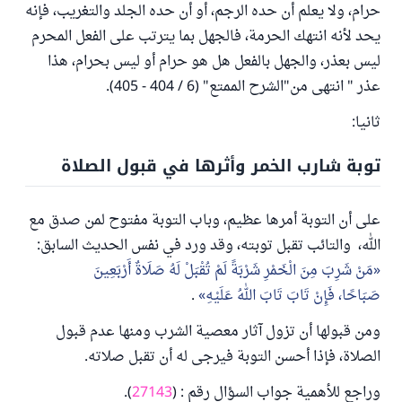
حرام، ولا يعلم أن حده الرجم، أو أن حده الجلد والتغريب، فإنه
يحد لأنه انتهك الحرمة، فالجهل بما يترتب على الفعل المحرم
ليس بعذر، والجهل بالفعل هل هو حرام أو ليس بحرام، هذا
عذر " انتهى من"الشرح الممتع" (6 / 404 - 405).
ثانيا:
توبة شارب الخمر وأثرها في قبول الصلاة
على أن التوبة أمرها عظيم، وباب التوبة مفتوح لمن صدق مع
الله، والتائب تقبل توبته، وقد ورد في نفس الحديث السابق:
مَنْ شَرِبَ مِنَ الْخَمْرِ شَرْبَةً لَمْ تُقْبَلْ لَهُ صَلَاةٌ أَرْبَعِينَ
صَبَاحًا، فَإِنْ تَابَ تَابَ اللهُ عَلَيْهِ
.
ومن قبولها أن تزول آثار معصية الشرب ومنها عدم قبول
الصلاة، فإذا أحسن التوبة فيرجى له أن تقبل صلاته.
وراجع للأهمية جواب السؤال رقم : (
27143
).