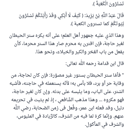
تَسْتُرُونَ الْكَعْبَةُ ).
قَالَ عَبْدُ اللَّهِ بْنُ يَزِيدَ: ( كَيْفَ لَا أَبْكِي وَقَدْ رَأَيْتُكُمْ تَسْتُرُونَ
بُيُوتَكُمْ كما تسترون الكعبة ).
وهذا الذي عليه جمهور أهل العلم؛ على أنه يكره ستر الحيطان
لغير حاجة، فإن اقترن به محرم صار هذا الستر محرما، كأن
يفعل من باب الفخر والكبر والخيلاء، ونحو هذا.
قال ابن قدامة رحمه الله تعالى:
"‌‌ فأمّا ستر الحيطان بستور غير مصوّرة: فإن كان لحاجة، من
وقاية حر أو برد، فلا بأس به؛ لأنّه يستعمله في حاجته، فأشبه
السّتر، على الباب، وما يلبسه على بدنه. وإن كان لغير حاجة،
فهو مكروه ... وهذا مذهب الشّافعي ، إذ لم يثبت في تحريمه
دليل، وقد فعله ابن عمر، وفُعل فى زمن الصّحابة، رضي اللَّه
عنهم. وإنّما كرهَ لما فيه من السّرف، كالزّيادة في الملبوس،
والسّرف في المأكول.