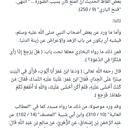
بعض ألفاظ الحديث أنّ المنع كان بسبب الصّورة… " انتهى.
"فتح الباري" (9 / 250).
ثالثا:
وأما ما ورد عن بعض أصحاب النبي صلى الله عليه وسلم،
فيشبه أن يكون من باب الزهد والإعراض عن زينة الدنيا.
فمن ذلك ما رواه البخاري معلقا تحت باب: ( هَلْ يَرْجِعُ إِذَا رَأَى
مُنْكَرًا فِي الدَّعْوَةِ؟ ).
قال رحمه الله تعالى: ( وَدَعَا ابْنُ عُمَرَ أَبَا أَيُّوبَ، فَرَأَى فِي الْبَيْتِ
سِتْرًا عَلَى الْجِدَارِ، فَقالَ ابْنُ عُمَرَ: ‌غَلَبَنَا عَلَيْهِ النِّسَاءُ، فَقالَ: مَنْ
كُنْتُ أَخْشَى عَلَيْهِ، فَلَمْ أَكُنْ أَخْشَى عَلَيْكَ، وَاللهِ لَا أَطْعَمُ لَكُمْ
طَعَامًا. فَرَجَعَ ).
وقد ورد موصولا، من ذلك ما رواه مسدد كما في "المطالب
العالية" (10 / 310)، وابن أبي شيبة "المصنف" (14 / 102): عن
عَبْد الرَّحْمَنِ بْن إِسْحَاقَ، عَنِ الزُّهْرِيِّ، عَنْ سَالِمِ بْنِ عَبْدِ اللَّهِ قَالَ: