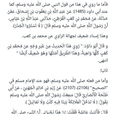
فأما ما روي في هذا من قول النبي صلى الله عليه وسلم، كما
عند أبي داود (1485): عَنْ عَبْدِ اللَّهِ بْنِ يَعْقُوبَ بْنِ إِسْحَاقَ، عَمَّنْ
حَدَّثَهُ، عَنْ مُحَمَّدِ بْنِ كَعْبٍ الْقُرَظِيِّ، حَدَّثَنِي عَبْدُ اللَّهِ بْنُ عَبَّاسٍ،
أَنَّ رَسُولَ اللَّهِ صلى الله عليه وسلم قَالَ: ( لَا تَسْتُرُوا الْجُدُرَ).
وهذا إسناد ضعيف لجهالة الراوي عن محمد بن كعب.
و قَالَ أَبُو دَاوُدَ: " رُوِيَ هَذَا الْحَدِيثُ مِنْ غَيْرِ وَجْهٍ عَنْ مُحَمَّدِ بْنِ
كَعْبٍ كُلُّهَا وَاهِيَةٌ، وَهَذَا الطَّرِيقُ أَمْثَلُهَا وَهُوَ ضَعِيفٌ أَيْضًا "
انتهى.
ثانيا:
وأما من فعله صلى الله عليه وسلم، فهو عند الإمام مسلم في
"الصحيح" (2106)، (2107): عَنْ زَيْدِ بْنِ خَالِدٍ الْجُهَنِيِّ ، عَنْ أَبِي
طَلْحَةَ الْأَنْصَارِيِّ قَالَ: سَمِعْتُ رَسُولَ اللهِ صلى الله عليه وسلم
يَقُولُ: ( لَا تَدْخُلُ الْمَلَائِكَةُ بَيْتًا فِيهِ كَلْبٌ وَلَا تَمَاثِيلُ ).
قَالَ: فَأَتَيْتُ عَائِشَةَ فَقُلْتُ: إِنَّ هَذَا يُخْبِرُنِي أَنَّ النَّبِيَّ صلى الله