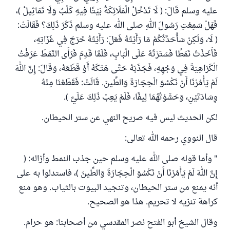
عليه وسلم قَالَ: ( لَا تَدْخُلُ الْمَلَائِكَةُ بَيْتًا فِيهِ كَلْبٌ وَلَا تَمَاثِيلُ )،
فَهَلْ سَمِعْتِ رَسُولَ اللهِ صلى الله عليه وسلم ذَكَرَ ذَلِكَ؟ فَقَالَتْ:
( لَا، وَلَكِنْ سَأُحَدِّثُكُمْ مَا رَأَيْتُهُ فَعَلَ: رَأَيْتُهُ خَرَجَ فِي غَزَاتِهِ،
فَأَخَذْتُ نَمَطًا فَسَتَرْتُهُ عَلَى الْبَابِ، فَلَمَّا قَدِمَ فَرَأَى النَّمَطَ عَرَفْتُ
الْكَرَاهِيَةَ فِي وَجْهِهِ، فَجَذَبَهُ حَتَّى هَتَكَهُ أَوْ قَطَعَهُ، وَقَالَ: إِنَّ اللهَ
لَمْ يَأْمُرْنَا أَنْ نَكْسُوَ ‌الْحِجَارَةَ ‌وَالطِّينَ. قَالَتْ: فَقَطَعْنَا مِنْهُ
وِسَادَتَيْنِ، وَحَشَوْتُهُمَا لِيفًا، فَلَمْ يَعِبْ ذَلِكَ عَلَيَّ ).
لكن الحديث ليس فيه صريح النهي عن ستر الحيطان.
قال النووي رحمه الله تعالى:
" وأما قوله صلى الله عليه وسلم حين جذب النمط وأزاله: (
إِنَّ اللهَ لَمْ يَأْمُرْنَا أَنْ نَكْسُوَ ‌الْحِجَارَةَ ‌وَالطِّينَ )، فاستدلوا به على
أنه يمنع من ستر الحيطان، ‌وتنجيد ‌البيوت ‌بالثياب. وهو منع
كراهة تنزيه لا تحريم. هذا هو الصحيح.
وقال الشيخ أبو الفتح نصر المقدسي من أصحابنا: هو حرام.