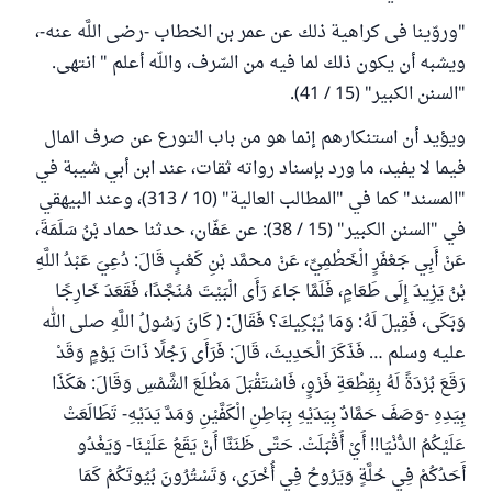
"وروّينا فى كراهية ذلك عن عمر بن الخطاب -رضى اللَّه عنه-،
ويشبه أن يكون ذلك لما فيه من السّرف، واللّه أعلم " انتهى.
"السنن الكبير" (15 / 41).
ويؤيد أن استنكارهم إنما هو من باب التورع عن صرف المال
فيما لا يفيد، ما ورد بإسناد رواته ثقات، عند ابن أبي شيبة في
"المسند" كما في "المطالب العالية" (10 / 313)، وعند البيهقي
في "السنن الكبير" (15 / 38): عن عَفّان، حدثنا حماد بْنُ سَلَمَةَ،
عَنْ أَبِي جَعْفَرٍ الْخَطْمِيِّ، عَنْ محمَّد بْنِ كَعْبٍ قَالَ: دُعِيَ عَبْدُ اللَّهِ
بْنُ يَزِيدَ إِلَى طَعَامٍ، فَلَمَّا جَاءَ رَأَى الْبَيْتَ مُنَجَّدًا، فَقَعَدَ خَارِجًا
وَبَكَى، فَقِيلَ لَهُ: وَمَا يُبْكِيكَ؟ فَقَالَ: ( كَانَ رَسُولُ اللَّهِ صلى الله
عليه وسلم … فَذَكَرَ الْحَدِيثَ، قَالَ: فَرَأَى رَجُلًا ذَاتَ يَوْمٍ وَقَدْ
رَقَعَ بُرْدَةً لَهُ بِقِطْعَةِ فَرْوٍ، فَاسْتَقْبَلَ مَطْلَعَ الشَّمْسِ وَقَالَ: هَكَذَا
بِيَدِهِ -وَصَفَ حَمَّادٌ بِيَدَيْهِ بِبَاطِنِ الْكَفَّيْنِ وَمَدَّ يَدَيْهِ- تَطَالَعَتْ
عَلَيْكُمُ الدُّنْيَا!! أَيْ أَقْبَلَتْ. حَتَّى ظَنَنَّا أَنْ يَقَعُ عَلَيْنَا- وَيَغْدُو
أَحَدُكُمْ فِي حُلَّةٍ وَيَرُوحُ فِي أُخْرَى، وَتَسْتُرُونَ بُيُوتَكُمْ كَمَا