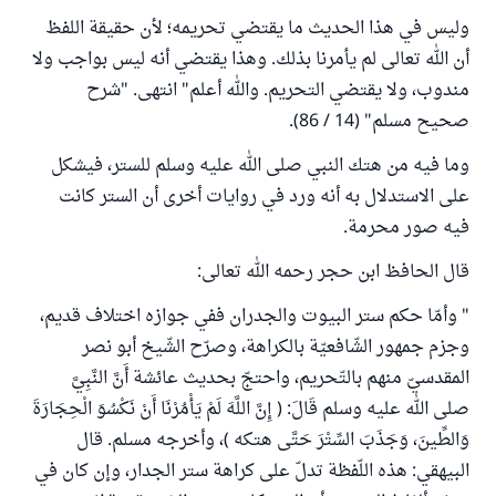
وليس في هذا الحديث ما يقتضي تحريمه؛ لأن حقيقة اللفظ
أن الله تعالى لم يأمرنا بذلك. وهذا يقتضي أنه ليس بواجب ولا
مندوب، ولا يقتضي التحريم. والله أعلم" انتهى. "شرح
صحيح مسلم" (14 / 86).
وما فيه من هتك النبي صلى الله عليه وسلم للستر، فيشكل
على الاستدلال به أنه ورد في روايات أخرى أن الستر كانت
فيه صور محرمة.
قال الحافظ ابن حجر رحمه الله تعالى:
" وأمّا ‌حكم ‌ستر البيوت والجدران ففي جوازه اختلاف قديم،
وجزم جمهور الشّافعيّة بالكراهة، وصرّح الشّيخ أبو نصر
المقدسيّ منهم بالتّحريم، واحتجّ بحديث عائشة أَنَّ النَّبِيَّ
صلى الله عليه وسلم قَالَ: ( إِنَّ اللَّهَ لَمْ يَأْمُرْنَا أَنْ نَكْسُوَ الْحِجَارَةَ
وَالطِّينَ، وَجَذَبَ السِّتْرَ حَتَّى هتكه )، وأخرجه مسلم. قال
البيهقي: هذه اللّفظة تدلّ على كراهة ستر الجدار، وإن كان في