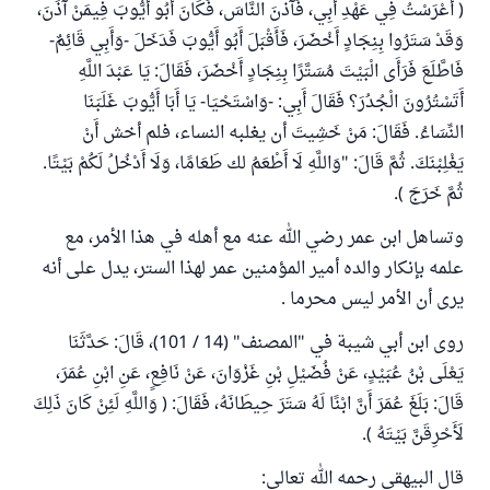
( أَعْرَسْتُ فِي عَهْدِ أَبِي، فَآذنَ النَّاسَ، فَكَانَ أَبُو أَيُّوبَ فِيمَنْ آذَنَ،
وَقَدْ سَتَرُوا بِنِجَادٍ أَخْضَرَ، فَأَقْبَلَ أَبُو أَيُّوبَ فَدَخَلَ -وَأَبِي قَائِمٌ-
فَاطَّلَعَ فَرَأَى الْبَيْتَ مُسَتَّرًا بِنِجَادٍ أَخْضَرَ، فَقَالَ: يَا عَبْدَ اللَّهِ
أَتَسْتُرُونَ الْجُدُرَ؟ فَقَالَ أَبِي: -وَاسْتَحْيَا- يَا أَبَا أَيُّوبَ غَلَبَنَا
النِّسَاءُ. فَقَالَ: مَنْ خَشِيتَ أن يغلبه النساء، فلم أخش أَنْ
يَغْلِبْنَكَ. ثُمَّ قَالَ: "وَاللَّهِ لَا أَطْعَمُ لك طَعَامًا، وَلَا أَدْخُلُ لَكُمْ بَيْتًا.
ثُمَّ خَرَجَ ).
وتساهل ابن عمر رضي الله عنه مع أهله في هذا الأمر، مع
علمه بإنكار والده أمير المؤمنين عمر لهذا الستر، يدل على أنه
يرى أن الأمر ليس محرما .
روى ابن أبي شيبة في "المصنف" (14 / 101)، قَالَ: حَدَّثَنَا
يَعْلَى بْنُ عُبَيْدٍ، عَنْ فُضَيْلِ بْنِ غَزْوَانَ، عَنْ نَافِعٍ، عَنِ ابْنِ عُمَرَ،
قَالَ: بَلَغَ عُمَرَ أَنَّ ابْنًا لَهُ سَتَرَ حِيطَانَهُ، فَقَالَ: ( وَاللَّهِ لَئِنْ كَانَ ذَلِكَ
‌لَأَحْرِقَنَّ بَيْتَهُ ).
قال البيهقي رحمه الله تعالى: