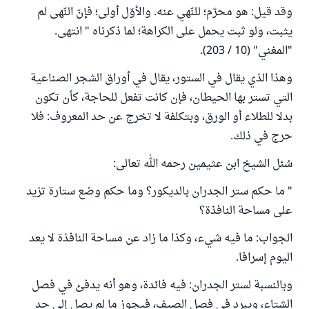
وقد قيل: هو محرّم؛ للنّهي عنه. والأوّل أولى؛ فإنّ النّهى لم
يثبت، ولو ثبت يحمل على الكراهة؛ لما ذكرناه " انتهى.
"المغني" (10 / 203).
وهذا الذي يقال في الستور، يقال في أوراق الشجر الصناعية
التي تستر بها الحيطان، فإن كانت تفعل للحاجة، كأن تكون
بدلا للطلاء أو الورق، وبتكلفة لا تخرج عن حد المعروف: فلا
حرج في ذلك.
سُئل الشيخ ابن عثيمين رحمه الله تعالى:
"‌‌ ما حكم ‌ستر ‌الجدران بالديكور؟ وما حكم وضع ستارة تزيد
على مساحة النافذة؟
الجواب: ما فيه شيء، وكذا ما زاد عن مساحة النافذة لا يعد
اليوم إسرافا.
وبالنسبة لستر الجدران: فيه فائدة، وهو أنه يدفئ في فصل
الشتاء، ويبرد في فصل الصيف، فيجوز ما لم يصل إلى حد