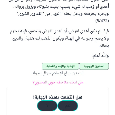
أُهدي أو وُهب له شيء بسببٍ، يثبت بثبوته، ويزول بزواله،
ويحرم بحرمته ويحل بحله" انتهى من "الفتاوى الكبرى"
(5/472).
فإذا لم يكن أهدى لغرض، أو أهدى لغرض وتحقق، فإنه يحرم
ولا يصح رجوعه في الهبة، ويكون الذهب لك هدية، والدين
بحاله.
والله أعلم.
الحقوق الزوجية
الهدية والهبة والعطية
المصدر
:
موقع الإسلام سؤال وجواب
هل لديك ملاحظة حول المحتوى؟
هل انتفعت بهذه الإجابة؟
نعم
لا