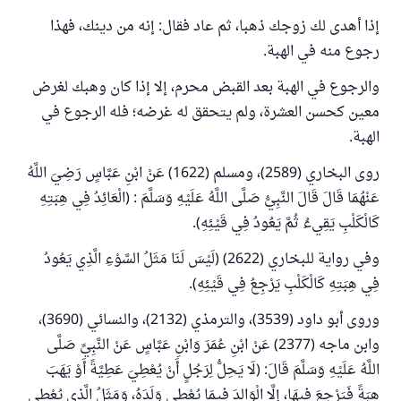
إذا أهدى لك زوجك ذهبا، ثم عاد فقال: إنه من دينك، فهذا
رجوع منه في الهبة.
والرجوع في الهبة بعد القبض محرم، إلا إذا كان وهبك لغرض
معين كحسن العشرة، ولم يتحقق له غرضه؛ فله الرجوع في
الهبة.
روى البخاري (2589)، ومسلم (1622) عَنْ ابْنِ عَبَّاسٍ رَضِيَ اللَّهُ
عَنْهُمَا قَالَ قَالَ النَّبِيُّ صَلَّى اللَّهُ عَلَيْهِ وَسَلَّمَ : (الْعَائِدُ فِي هِبَتِهِ
كَالْكَلْبِ يَقِيءُ ثُمَّ يَعُودُ فِي قَيْئِهِ).
وفي رواية للبخاري (2622) (لَيْسَ لَنَا مَثَلُ السَّوْءِ الَّذِي يَعُودُ
فِي هِبَتِهِ كَالْكَلْبِ يَرْجِعُ فِي قَيْئِهِ).
وروى أبو داود (3539)، والترمذي (2132)، والنسائي (3690)،
وابن ماجه (2377) عَنْ ابْنِ عُمَرَ وَابْنِ عَبَّاسٍ عَنْ النَّبِيِّ صَلَّى
اللَّهُ عَلَيْهِ وَسَلَّمَ قَالَ: (لَا يَحِلُّ لِرَجُلٍ أَنْ يُعْطِيَ عَطِيَّةً أَوْ يَهَبَ
هِبَةً فَيَرْجِعَ فِيهَا، إِلَّا الْوَالِدَ فِيمَا يُعْطِي وَلَدَهُ، وَمَثَلُ الَّذِي يُعْطِي