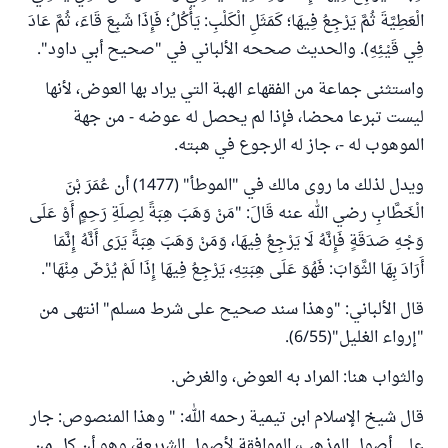
الْعَطِيَّةَ ثُمَّ يَرْجِعُ فِيهَا؛ كَمَثَلِ الْكَلْبِ: يَأْكُلُ؛ فَإِذَا شَبِعَ قَاءَ، ثُمَّ عَادَ
فِي قَيْئِهِ). والحديث صححه الألباني في "صحيح أبي داود".
واستثنى جماعة من الفقهاء الهبة التي يراد بها العوض، لأنها
ليست تبرعا محضا، فإذا لم يحصل له عوضه - من جهة
الموهوب له -، جاز له الرجوع في هبته.
ويدل لذلك ما روى مالك في "الموطأ" (1477) أن عُمَرَ بْنَ
الْخَطَّابِ رضي الله عنه قَالَ: "مَنْ وَهَبَ هِبَةً لِصِلَةِ رَحِمٍ أَوْ عَلَى
وَجْهِ صَدَقَةٍ فَإِنَّهُ لَا يَرْجِعُ فِيهَا، وَمَنْ وَهَبَ هِبَةً يَرَى أَنَّهُ إِنَّمَا
أَرَادَ بِهَا الثَّوَابَ: فَهُوَ عَلَى هِبَتِهِ، يَرْجِعُ فِيهَا إِذَا لَمْ يُرْضَ مِنْهَا".
قال الألباني: "وهذا سند صحيح على شرط مسلم" انتهى من
"إرواء الغليل"(6/55).
والثواب هنا: المراد به العوض، والغرض.
قال شيخ الإسلام ابن تيمية رحمه الله: " وهذا المنصوص: جار
على أصول المذهب، الموافقة لأصول الشريعة، وهو أن كل من