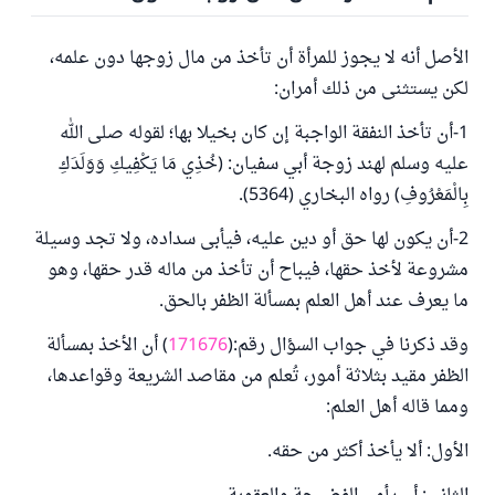
الأصل أنه لا يجوز للمرأة أن تأخذ من مال زوجها دون علمه،
لكن يستثنى من ذلك أمران:
1-أن تأخذ النفقة الواجبة إن كان بخيلا بها؛ لقوله صلى الله
عليه وسلم لهند زوجة أبي سفيان: (خُذِي مَا يَكْفِيكِ وَوَلَدَكِ
بِالْمَعْرُوفِ) رواه البخاري (5364).
2-أن يكون لها حق أو دين عليه، فيأبى سداده، ولا تجد وسيلة
مشروعة لأخذ حقها، فيباح أن تأخذ من ماله قدر حقها، وهو
ما يعرف عند أهل العلم بمسألة الظفر بالحق.
وقد ذكرنا في جواب السؤال رقم:(
171676
) أن الأخذ بمسألة
الظفر مقيد بثلاثة أمور، تُعلم من مقاصد الشريعة وقواعدها،
ومما قاله أهل العلم:
الأول: ألا يأخذ أكثر من حقه.